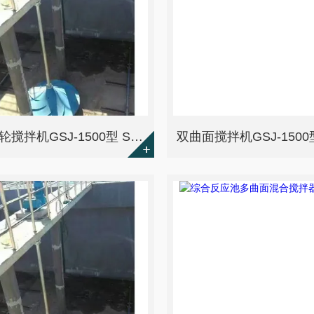
盘式涡轮搅拌机GSJ-1500型 SEW减速机