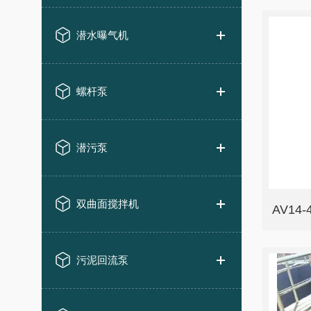
潜水曝气机
螺杆泵
潜污泵
双曲面搅拌机
AV14
污泥回流泵