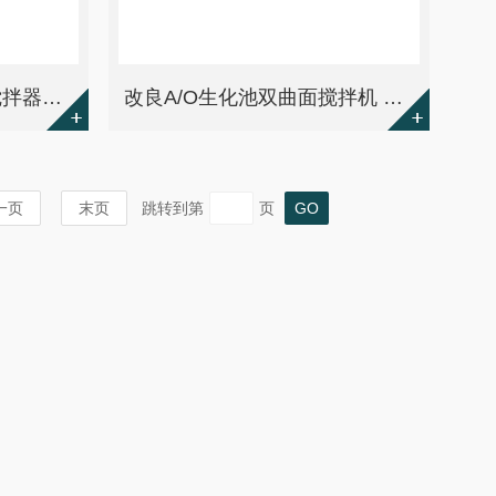
综合反应池多曲面混合搅拌器规格型号
改良A/O生化池双曲面搅拌机 包安装调试
一页
末页
跳转到第
页