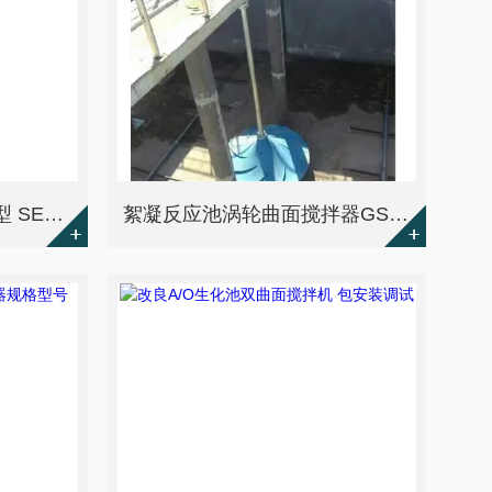
双曲面搅拌机GSJ-1500型 SEW减速机
絮凝反应池涡轮曲面搅拌器GSJ-500