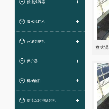
低速推流器
潜水搅拌机
污泥切割机
保护器
机械配件
旋流沉砂池除砂机