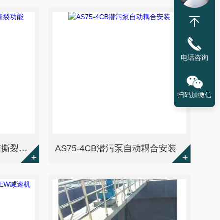
电话咨询
扫码加微信
AS75-2CB潜污泵 叶轮带撕裂功能
AS75-4CB潜污泵自动耦合安装