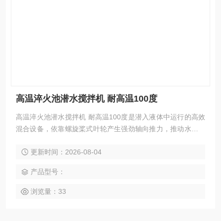
高温淬火池潜水搅拌机 耐高温100度
高温淬火池潜水搅拌机 耐高温100度是潜入液体中运行的高效
混合设备，依靠螺旋桨式叶轮产生强劲轴向推力，推动水体形
成大范围环流，广泛应用于污水处理、精细化工等场景，防止
更新时间：2026-08-04
污泥沉淀、实现介质均匀混合。
产品型号：
浏览量：33