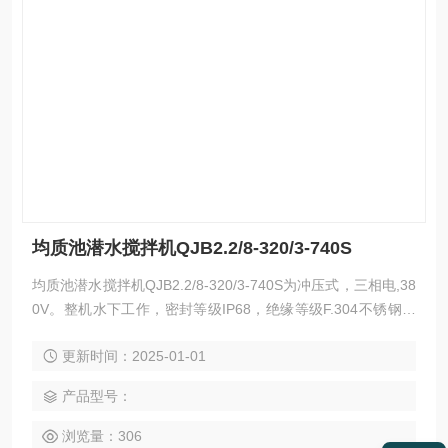
均质池潜水搅拌机QJB2.2/8-320/3-740S
均质池潜水搅拌机QJB2.2/8-320/3-740S为冲压式，三相电,38
0V。整机水下工作，密封等级IP68，绝缘等级F.304不锈钢材
质，配导杆、提升架、手摇绞车、钢丝绳和膨胀螺栓等
更新时间：2025-01-01
产品型号：
浏览量：306