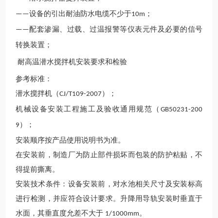
设备的引出耐油防水电缆不少于
；
——
10m
配套渗漏、过载、过温报警等仪表元件及必要的信号
——
转换装置；
耐高温潜水搅拌机
安装要求和检验
参考标准：
潜水搅拌机（
）；
CJ/T109-2007
机械设备安装工程施工及验收通用规范（
GB50231-200
）；
9
安装顺序
按产品使用说明书
为准。
在安装前，制造厂为防止部件损坏而包装的防护粘贴，不
得提前撕离。
安装技术条件：设备安装前，对水池相关尺寸及安装标高
进行检测，并应符合设计要求。升降用导轨安装时垂直于
水面，其垂直度允差不大于
。
1/1000mm