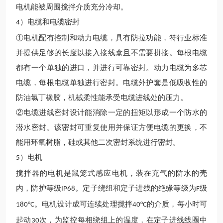
电机能被周围搅拌介质充分冷却。
）电缆和电缆密封
4
①电机配有控制和动力电缆，具有防拉功能，符
行业
标准
并提供足够的长度以接入接线盒且不需要拼接。每根电缆
都有一个单独的进口，并进行可靠密封。动力电缆为多芯
电缆，每根电缆单独进行密封。电缆外护套是低吸收性的
防油氯丁橡胶，机械柔性能承受电缆进线处的压力。
②电缆进线密封设计能消除一定的扭矩以形成一个防水的
潜水密封。该密封可重复使用并保证方便电缆的更换，不
能用环氧树脂，硅或其他二次密封系统进行密封。
）电机
5
搅拌器的电机是鼠笼式感应电机，装在充气的防水的壳
内，防护等级
。定子绕组和定子进线的绝缘等级为
级
IP68
F
。电机设计成可连续处理搅拌
的介质，每小时可
180°C
40°C
起动
次，为监控每相绕组上的温度，在定子进线线圈中
30