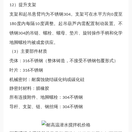
）提升支架
12
支架和起吊悬臂均为不锈钢
。支架可在水平方向
度至
304
0
度内每隔
度调整。起吊葫芦内需配置制动装置。不
180
10
锈钢
的吊链、螺栓、螺母、垫片、旋转操作手柄和化学
304
地脚螺栓均被成套供应。
（
）主要部件材质
3
壳体：
不锈钢（整体铸造，不接受不锈钢包覆形式）
316
叶片：
不锈钢
316
机械密封：耐腐蚀烧结碳化钨或碳化硅
静密封材料：腈橡胶
所有连接附件、地脚螺栓：
不锈钢
304
导杆、支架、链、钢丝绳：
不锈钢
304