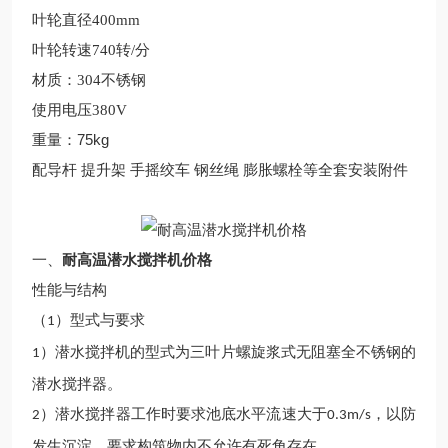
叶轮直径400mm
叶轮转速740转/分
材质：304不锈钢
使用电压380V
重量：75kg
配导杆 提升架 手摇绞车 钢丝绳 膨胀螺栓等全套安装附件
一、
耐高温潜水搅拌机价格
性能与结构
（
）型式与要求
1
）潜水搅拌机的型式为三叶片螺旋浆式无阻塞全不锈钢的
1
潜水搅拌器。
）
潜水
搅拌器工作时要求池底水平流速大于
，以防
2
0.3m/s
发生沉淀。要求构筑物内不允许有死角存在。