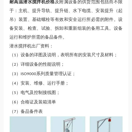
耐高温潜水搅拌机价格
及附属设备的供货范围包括而不限
于：主机、提升导轨、提升链、水下电缆、安装提升（起
吊）装置、基础螺栓等有效和安全运行所必需的附件。设
备安装、检查、试验、拆卸和重新组装的
备
用工具。设备
运行和维护所需的备品备件。
潜水搅拌机出厂资料：
（
）设备的详图及说明，表明所有的安装尺寸及材料；
1
（
）详细设备的性能说明；
2
（
）
系列质量管理认证；
3
ISO9000
（
）安装、维修、运行手册；
4
（
）电气及控制接线图；
5
（
）
合格证及装箱清单
6
（
）备品备件表
7