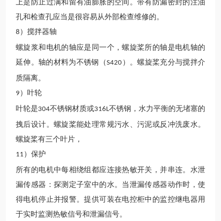
上是防止过满和留有油膨胀的空间。带有防漏密封的注油
孔和检查孔应当是很容易从外部检查维修的。
）搅拌器轴
8
螺旋浆和电机的轴应是同一个，螺旋桨所的轴是电机轴的
延伸。轴的材料为不锈钢（
）。螺旋桨充分与搅拌介
S420
质隔离。
）
叶轮
9
叶轮
是
不锈钢材质
或
不锈钢
，水力平衡的无堵塞的
304
316L
拽后设计。螺旋桨能处理常规污水、污泥或反冲洗废水。
螺旋桨有三个叶片
，
）保护
11
所有的电机中每相绕组都应连接热敏开关，并串连。水泄
漏传感器：探测定子室中的水。当泄漏传感器动作时，使
得电机停止并报警。提供可装在电控柜中的监控继电器用
于实时监测热敏信号和泄漏信号。