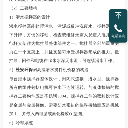
（
）主要结构
2
）
潜水
搅拌器的设计
1
潜水
搅拌器能处理污水、污泥或反冲洗废水。搅拌器可上
下升降，方便的移动，检查或维修无需人员进入湿井。滑
电话咨询
行杆支架作为搅拌器整体部件之一。搅拌器全部的重量受
力在一个支架上，并且支架可承受搅拌器形成的推力。搅
拌器，附件和电缆在
米水深无水泄，可连续潜水
工作
。
10
耐高温潜水搅拌机价格
）
杜安环保
的构造
2
每台
潜水
搅拌器整体设计，封闭式连接，潜水型。搅拌器
所有的组件包括电机可在水下连续运转。与液体接触的搅
拌器主要构件应是不锈钢
。搅拌器主件的密封设计应
S304
是金属与金属接触。需要防水密封的临界接触面应是机械
加工，并嵌入两组腈或氟化橡胶
型圈。
O-
）冷却系统
3