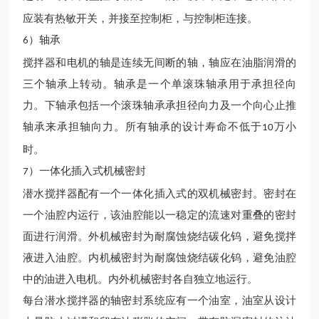
应装有热敏开关，并接至控制柜，与控制柜连接。
）轴承
6
搅拌器和电机的轴是连续无间断的轴，轴应在油脂润滑的
三个轴承上转动。轴承是一个单滚珠轴承用于承担径向
力。下轴承包括一个滚珠轴承承担径向力及一个向心止推
轴承来承担轴向力。所有轴承的设计寿命
不低于
万
小
10
时。
）一体化插入式机械密封
7
潜水
搅拌器配有一个一体化插入式的双机械密封。密封在
一个油腔内运行，该油腔能以一稳定的流速对重叠的密封
面进行润滑。外机械密封为耐腐蚀烧结碳化钨，避免搅拌
液进入油腔。内机械密封为耐腐蚀烧结碳化钨，避免油腔
中的油进入电机。内外机械密封各自独立地运行。
每台
潜水
搅拌器的轴密封系统应有一个油室，油室从设计