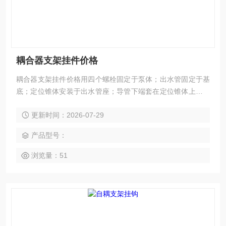
耦合器支架挂件价格
耦合器支架挂件价格用四个螺栓固定于泵体；出水管固定于基
底；定位锥体安装于出水管座；导管下端套在定位锥体上，上
端套在导杆架的橡胶块上；将导杆架固定于水池壁。橡胶块的
更新时间：2026-07-29
作用：用导杆架上的螺钉调节橡胶块的轴向压紧程度，使橡胶
块的直径与导杆内径相吻合，让导杆稳定。
产品型号：
浏览量：51