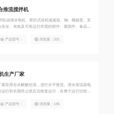
6P混合推流搅拌机
P混合推流搅拌机由潜水电机、密封式齿轮减速箱、轴、螺旋桨、支
备安全、有效及可靠运行所需的附件、紧固件、备品备
箱以及所需电缆。所提供产品规格尺寸，安装形式及位
产品型号：
浏览量：201
机生产厂家
厂家应用在水解酸化池，进行水平推流。潜水推流器电
歇运行和长期停止状态后恢复运行，在整个运行过程中
 m/s。
产品型号：
浏览量：196