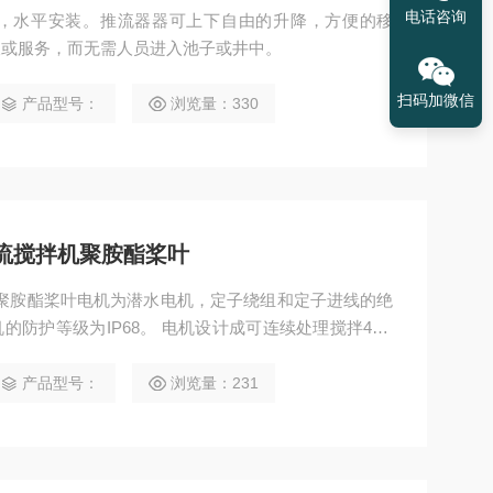
电话咨询
，水平安装。推流器器可上下自由的升降，方便的移
查或服务，而无需人员进入池子或井中。
扫码加微信
产品型号：
浏览量：330
36P推流搅拌机聚胺酯桨叶
P推流搅拌机聚胺酯桨叶电机为潜水电机，定子绕组和定子进线的绝
机的防护等级为IP68。 电机设计成可连续处理搅拌40C
监控每相绕组上的温度，在定子进线线圈中装有热敏开
与控制柜相连接。
产品型号：
浏览量：231