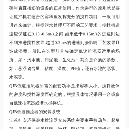
确与否直接影响设备的正常使用，作为选型的原则就是要
让搅拌机在适合的容积里发挥充分的搅拌功能，一般可用
进速来确定。根据污水处理厂不同的工艺要求，搅拌机进
速应保证在
0.15~0.3m/s
之间
,
如果低于
0.15m/s
的进速则达
不到推进搅拌效果
,
超过
0.3m/s
的进速则会影响工艺效果且
造成浪费。所以在选型前首先确定低速推流器运用的场
所，如：污水池、污泥池、生化池；其次是介质的参数，
如：悬浮物含量、粘度、温度、
PH
值；还有水池的形状、
水深等。
Q
JB
低速推流器所需的配套功率是按容积大小、搅拌液体
的密度和搅拌深度而确定的，根据具体情况采用一台或多
台
低速推流器或潜水
搅拌机。
Q
JB
低速推流器的安装系统
江苏杜安环保潜水推流器
安装系统主要由手拉葫芦、起吊