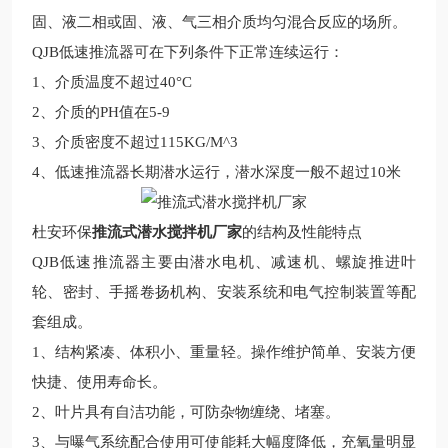
固、液二相或固、液、气三相介质均匀混合反应的场所。
Q
JB
低速推流器可在下列条件下正常连续运行：
1
、介质温度不超过
40
°
C
2
、介质的
PH
值在
5-9
3
、介质密度不超过
115KG/M^3
4
、低速推流器长期潜水运行，潜水深度一般不超过
10
米
杜安环保
推流式潜水搅拌机厂家
的结构及性能特点
Q
JB
低速推流器主要由潜水电机、减速机、螺旋推进叶
轮、密封、手摇卷扬机构、安装系统和电气控制装置等配
套组成。
1
、结构紧凑、体积小、重量轻。操作维护简单、安装方便
快捷、使用寿命长。
2
、叶片具有自洁功能，可防杂物缠绕、堵塞。
3
、与曝气系统配合使用可使能耗大幅度降低，充氧量明显