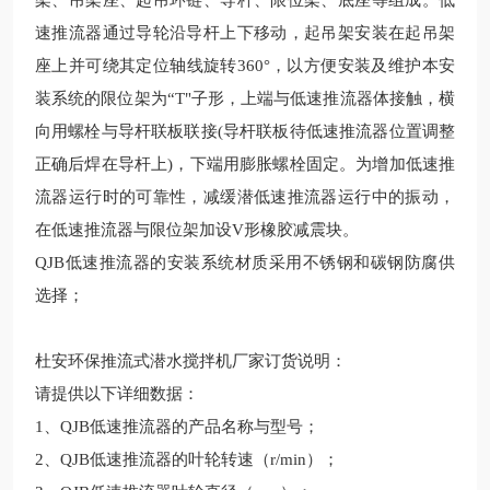
架、吊架座、起吊环链、导杆、限位架、底座等组成。低
速推流器通过导轮沿导杆上下移动，起吊架安装在起吊架
座上并可绕其定位轴线旋转
360
°，以方便安装及维护本安
装系统的限位架为“
T
"子形，上端与低速推流器体接触，横
向用螺栓与导杆联板联接
(
导杆联板待低速推流器位置调整
正确后焊在导杆上
)
，下端用膨胀螺栓固定。为增加低速推
流器运行时的可靠性，减缓潜低速推流器运行中的振动，
在低速推流器与限位架加设
V
形橡胶减震块。
Q
JB
低速推流器的安装系统材质采用不锈钢和碳钢防腐供
选择；
杜安环保
推流式潜水搅拌机厂家订货说明：
请提供以下详细数据：
1
、
Q
JB
低速推流器的产品名称与型号；
2
、
Q
JB
低速推流器的叶轮转速（
r/min
）；