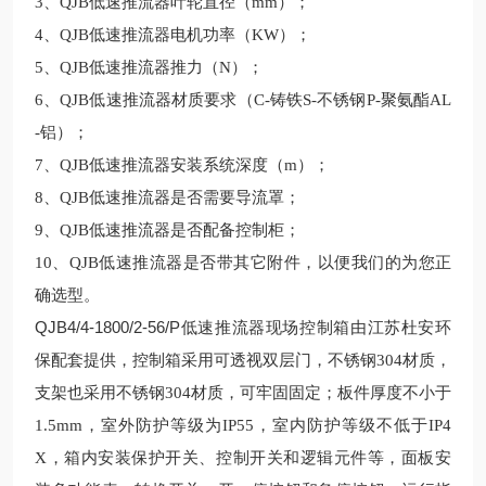
3
、
Q
JB
低速推流器叶轮直径（
mm
）；
4
、
Q
JB
低速推流器电机功率（
KW
）；
5
、
Q
JB
低速推流器推力（
N
）；
6
、
Q
JB
低速推流器材质要求（
C-
铸铁
S-
不锈钢
P-
聚氨酯
AL
-
铝）；
7
、
Q
JB
低速推流器安装系统深度（
m
）；
8
、
Q
JB
低速推流器是否需要导流罩；
9
、
Q
JB
低速推流器是否配备控制柜；
10
、
Q
JB
低速推流器是否带其它附件，以便我们的为您正
确选型。
QJB4/4-1800/2-56/P低速推流器
现场控制箱由
江苏杜安环
保
配套提供，控制箱采用可透视双层门，不锈钢
304
材质，
支架也采用不锈钢
304
材质，可牢固固定；板件厚度不小于
1.5mm
，室外防护等级为
IP55
，室内防护等级不低于
IP4
X
，箱内安装保护开关、控制开关和逻辑元件等，面板安