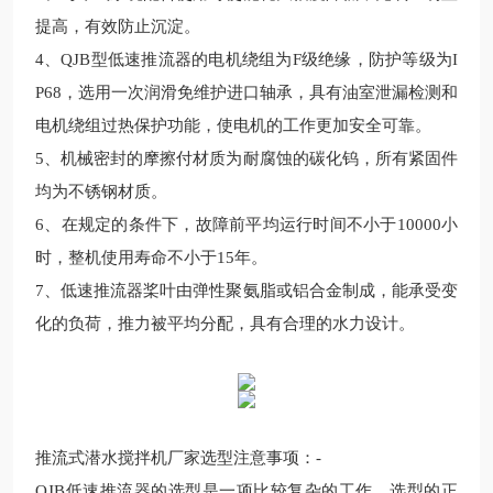
提高，有效防止沉淀。
4
、
Q
JB
型低速推流器的电机绕组为
F
级绝缘，防护等级为
I
P68
，选用一次润滑免维护进口轴承，具有油室泄漏检测和
电机绕组过热保护功能，使电机的工作更加安全可靠。
5
、机械密封的摩擦付材质为耐腐蚀的碳化钨，所有紧固件
均为不锈钢材质。
6
、在规定的条件下，故障前平均运行时间不小于
10000
小
时，整机使用寿命不小于
15
年。
7
、低速推流器桨叶由弹性聚氨脂或铝合金制成，能承受变
化的负荷，推力被平均分配，具
有合理的
水力设计。
推流式潜水搅拌机厂家
选型注意事项：
-
Q
JB
低速推流器的选型是一项比较复杂的工作，选型的正