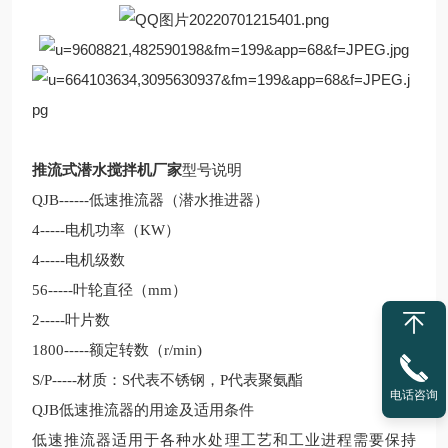
推流式潜水搅拌机厂家
型号说明
QJB
------
低速推流器（潜水推进器）
4-----
电机功率（
KW
）
4-----
电机级数
56-----
叶轮直径（
mm
）
2-----
叶片数
1800-----
额定转数（
r/min)
S/P-----
材质：
S
代表不锈钢，
P
代表聚氨酯
电话咨询
Q
JB
低速推流器的用途及适用条件
低速推流器适用于各种水处理工艺和工业进程需要保持