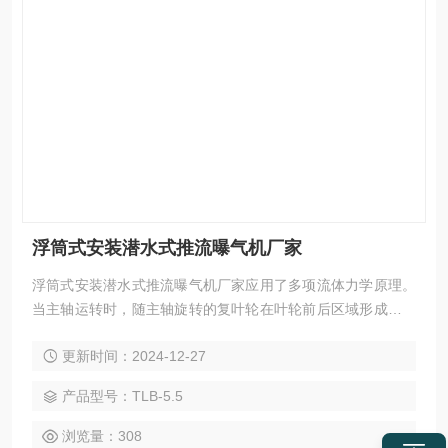
浮筒式安装潜水式推流曝气机厂家
浮筒式安装潜水式推流曝气机厂家应用了多项流体力学原理。
当主轴运转时，随主轴旋转的复叶轮在叶轮前后区域形成了一
个较强的负压区，从而将空气吸入至紊流室内，吸入的空气被
更新时间：2024-12-27
高速旋转的液体强烈剪切、粉碎、乳化，气泡直径迅速减小，
促使氧分子从气相迅速、充分地扩散到液相中去，实现 佳水气
产品型号：TLB-5.5
合成
浏览量：308