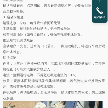
确认电机转向：点动测试，若反转需调整相序，否则会影响吸水效果
甚至损坏叶轮。
3. 启动前检查‌
电话咨询
清理进水口杂物，确保吸气管畅通无阻。
手动盘车，确认叶轮转动灵活，无卡滞或异响。
检查润滑油位（如有齿轮箱），确保在视窗中线位置。
推流曝气机调试规范
启动顺序
‌：先全开进水阀门（若有），再启动电机，待运行平稳后观
察出水状态。
运行监测
‌：
声音
‌：正常运行声音平稳均匀，若出现尖锐啸叫或剧烈振动，立即停
机检查（可能为汽蚀或异物进入）。
电流
‌：监测运行电流，不得超过额定电流的 10%。
效果
‌：观察水面翻涌情况及气泡细腻程度，若气泡过大或推流效果
差，需检查吸气管是否漏气或堵塞。
停机顺序
‌：先切断电源，若长期停用，建议排空泵内积水，防止冻裂
或腐蚀。