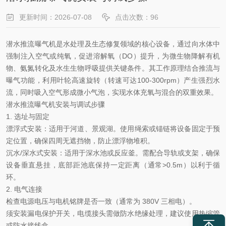
更新时间：2026-07-08
点击次数：96
潜水推流曝气机是水处理及生态修复领域的核心设备，通过向水体中
强制注入空气或纯氧，促进溶解氧（
DO）提升，为微生物降解有机
物、氨氮转化及水生生物呼吸提供关键条件。其工作原理结合推流与
曝气功能，利用叶轮高速旋转（转速可达100-300rpm）产生强烈水
流，同时吸入空气形成微小气泡，实现水体充氧与混合的双重效果。
潜水推流曝气机安装与调试步骤
1. 选址与固定‌
漂浮式安装
‌：适用于河道、景观湖。使用绳索或锚链将设备固定于预
定位置，确保四周无遮挡物，防止漂浮物堆积。
沉水
/深水式安装‌：适用于深水池或反应釜。需配合导轨或支架，确保
设备垂直悬挂，底部距池底保持一定距离（通常>0.5m）以利于循
环。
2. 电气连接‌
检查电源电压与电机铭牌是否一致（通常为
380V 三相电）。
须安装漏电保护开关
‌，电缆接头需做防水绝缘处理，建议使用热缩管
或防水接线盒。