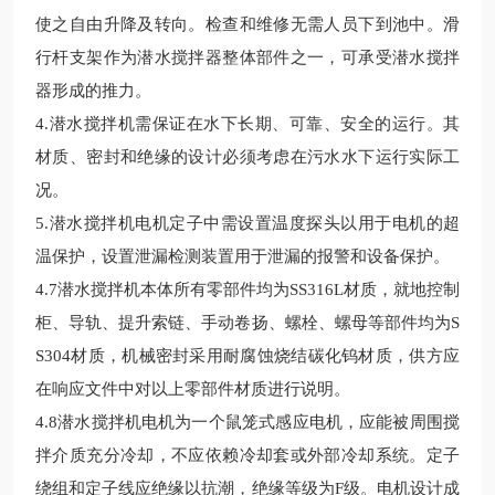
使之自由升降及转向。检查和维修无需人员下到池中。滑
行杆支架作为潜水搅拌器整体部件之一，可承受潜水搅拌
器形成的推力。
4.潜水搅拌机需保证在水下长期、可靠、安全的运行。其
材质、密封和绝缘的设计必须考虑在污水水下运行实际工
况。
5.潜水搅拌机电机定子中需设置温度探头以用于电机的超
温保护，设置泄漏检测装置用于泄漏的报警和设备保护。
4.7潜水搅拌机
本体所有零部件均为SS316L材质，就地控制
柜、
导轨、提升索链、手动卷扬、螺栓、螺母
等部件均为S
S304材质，
机械密封采用耐腐蚀烧结碳化钨材质，供方应
在响应文件中对以上零部件材质进行说明。
4.8潜水搅拌机电机为一个鼠笼式感应电机，应能被周围搅
拌介质充分冷却，
不应依赖冷却套或外部冷却系统。定子
绕组和定子线应绝缘以抗潮，绝缘等级为F级。电机设计成