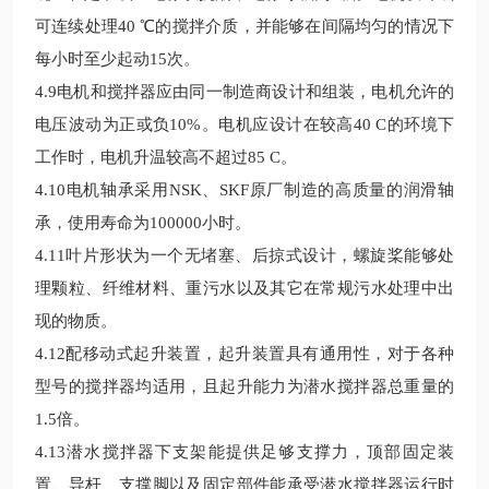
可连续处理40
℃
的搅拌介质，并能够在间隔均匀的情况下
每小时至少起动15次。
4.9电机和搅拌器应由同一制造商设计和组装，
电机允许的
电压波动为正或负10%。电机应设计在
较
高40 C的环境下
工作
时，电机升温较
高不超过85 C。
4.10电机轴承采用NSK、SKF原厂制造的高质量的润滑轴
承，使用寿命为100000小时。
4.11叶片形状为一个无堵塞、后掠式设计，螺旋桨能够处
理颗粒、纤维材料、重污水以及其它在常规污水处理中出
现的物质。
4.12配移动式起升装置，起升装置具有通用性，对于各种
型号的搅拌器均适用，且起升能力为潜水
搅拌器总重量的
1.5倍。
4.13潜水搅拌器下支架能提供足够支撑力，顶部固定装
置、导杆、支撑脚以及固定部件能承受潜水搅拌器运行时