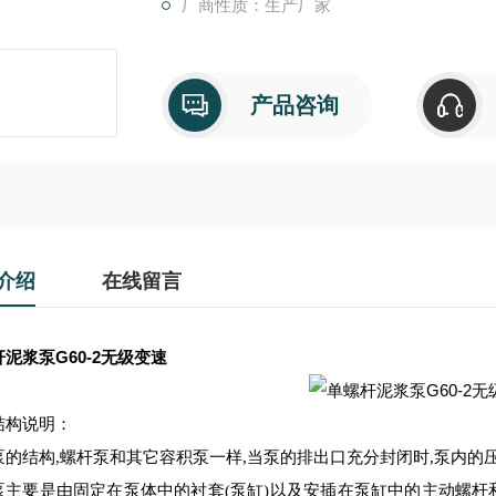
厂商性质：生产厂家
产品咨询
介绍
在线留言
泥浆泵G60-2无级变速
结构说明：
泵
的结构
,螺杆泵和其它容积泵一样,当泵的排出口
充分
封闭时
,泵内的
泵
主要是由固定在泵体中的衬套
(泵缸)以及安插在泵缸中的主动螺