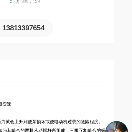
访问量：199
13813397654
压力就会上升到使泵损坏或使电动机过载的危险程度
。
杆和与其啮合的两根从动螺杆所组成。三根互相啮合的螺