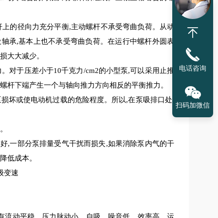
杆上的径向力
充分
平衡
,主动螺杆不承受弯曲负荷。从动
设轴承,基本上也不承受弯曲负荷。在运行中螺杆外圆表
磨损大大减少。
电话咨询
。对于压差小于10千克力/cm2的小型泵,可以采用止推
在螺杆下端产生一个与轴向推力方向相反的平衡推力。
泵损坏或使电动机过载的危险程度。所以,在泵吸排口处,
扫码加微信
式。
不好
,一部分泵排量受气干扰而损失,如果消除泵内气的干
和降低成本。
有流动平稳、压力脉动小、自吸、噪音低、效率高、运