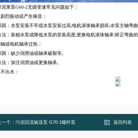
泥浆泵G60-2无级变速
常见问题如下：
泵体剧烈振动或产生噪音：
原因：水泵安装不牢或水泵安装过高
;电机滚珠轴承损坏;水泵主轴弯
方法：装稳水泵或降低水泵的安装高度
;更换电机滚珠轴承;矫正弯曲
传动轴或电机轴承过热：
原因：缺少润滑油或轴承破裂等。
方法：加注润滑油或更换轴承。
泵不出水：
上一个：
污泥回流输送泵 G70-1螺杆泵
返回列表