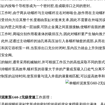
泵缸内按每个导程形成为一个密封腔,造成吸排口之间的密封。
泵
工作时
,由于两从动螺杆与主动螺杆左右对称啮合,故作用在主动螺
所受径向力沿其整个长度都由泵缸衬套来支承,因此不需要在外端另
泵缸内壁之间形成一层油膜,可防止金属之间直接接触,使螺杆齿面的
泵工作时
,两端分别作用着液体的吸排压力,因此对螺杆要产生轴向推力
。此外,还通过主动螺杆的油孔将高压油引入各螺杆轴套的底部,从而
泵和其它容积泵一样
,当泵排出口
充分
封闭时
,泵内压力就会上升到使
置安全阀。
泵的轴封
,通常采用机械轴封,并可根据工作压力的高低采取不同的形
保持
螺杆泵
高效率
,
螺杆泵
的容量大于井的产量或泵吸入口处气分离
控制泵的运转时间,使泵排量与流入井底的液量相匹配,可以提高效率
泥浆泵G60-2无级变速
工作原理：
泵是根据螺杆和衬套形成的密封腔的容积变化来呼吸和排出液体，具