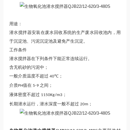
用途
：
潜水搅拌器
安装在废水回收系统的生产废水回收池内，用
于沉淀池
、
污泥沉淀
池
及避免产生
沉淀
。
工作条件
潜水
搅拌器
在下列条件下能正常连续运行。
含无机砂的污泥中；
一般
介质温度不超过
℃；
40
介质
值在
之间；
PH
5-9
液体密度不超过
；
1150Kg/m3
长期潜水运行，潜水深度一般不超过
；
20m