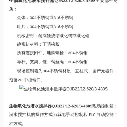
生物氧化池潜水搅拌器QJB22/12-620/3-480S
主要部件材
质
：
壳体：
不锈钢或
不锈钢
304
316
叶片：
不锈钢或
不锈钢
304
316
机械密封：耐腐蚀烧结碳化钨或碳化硅
静密封材料：
丁晴
橡胶
所有连接附件、地脚螺栓：
不锈钢
304
导杆、支架、链、钢丝绳：
不锈钢
304
现场控制箱为
不锈钢材质，立柱式，国产元器件，
304
预留
中控端口。
PLC
生物氧化池潜水搅拌器QJB22/12-620/3-480S
现场控制箱：
潜水搅拌
机
的操作方式为就地手动控制和
自动控制二
PLC
种方式。