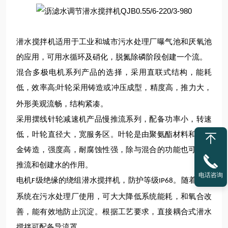
潜水搅拌机适用于工业和城市污水处理厂曝气池和厌氧池
的应用，可用水循环及硝化，脱氮除磷阶段创建一个流。
混合多极电机系列产品的选择，采用直联式结构，能耗
低，效率高
叶轮采用铸造或冲压成型，精度高，推力大，
;
外形美观流畅，结构紧凑。
采用摆线针轮减速机产品慢推流系列，配备功率小，转速
低，叶轮直径大，宽服务区。叶轮是由聚氨酯材料和铝合
金铸造，强度高，耐腐蚀性强，除与混合的功能也可以用
推流和创建水的作用。
电话咨询
电机
级绝缘的绕组潜水搅拌机，防护等级
。随着曝气
F
IP68
系统在污水处理厂使用，可大大降低系统能耗，和氧合改
善，能有效地防止沉淀。根据工艺要求，直接耦合式潜水
搅拌可配备导流罩。