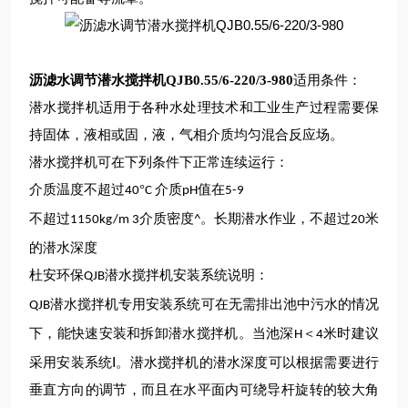
沥滤水调节潜水搅拌机QJB0.55/6-220/3-980
适用条件：
潜水搅拌机适用于各种水处理技术和工业生产过程需要保
持固体，液相或固，液，气相介质均匀混合反应场。
潜水搅拌机可在下列条件下正常连续运行：
介质温度不超过
°
介质
值在
40
C
pH
5-9
不超过
介质密度
。长期潜水作业，不超过
米
1150kg/m 3
^
20
的潜水深度
杜安环保
潜水搅拌机安装系统
说明：
QJB
潜水搅拌机专用安装系统可在无需排出池中污水的情况
QJB
下，能快速安装和拆卸潜水搅拌机。当池深
＜
米时建议
H
4
采用安装系统Ⅰ。潜水搅拌机的潜水深度可以根据需要进行
垂直方向的调节，而且在水平面内可绕导杆旋转的
较
大角