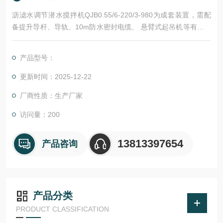
沥滤水调节潜水搅拌机QJB0.55/6-220/3-980为成套装置，需配
备提升导杆、导轨、10m防水密封电缆、 悬臂式起吊机等有效和
牢固运行所必需的附件，能够满足就地手动控制和远程自动控制·
所有安装、固定、连接螺栓等附件。
产品型号：
更新时间：2025-12-22
厂商性质：生产厂家
访问量：200
13813397654
产品咨询
产品分类
PRODUCT CLASSIFICATION