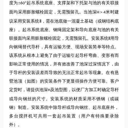
度为±
°起吊系统底座、支撑架和下托架与池的有关联接
60
面均采用膨胀螺栓固定，无需预留孔。当池深
＞
米时建
H
4
议采用安装系统Ⅱ，需在池底做一混凝土基础（或钢结构底
座）。起吊系统底座、钢绳固定架和导向底座与池的有关
联接面均采用膨胀螺栓固定，无需预留孔。安装系统Ⅱ用导
向钢绳替代导杆，具有运输方便、现场安装简单等特点。
该系统从根本上避免了由于运输引起导杆弯曲、变形有而
影响正常使用的情况，并有效改善了池深过深情况下，由
于导杆的安装误差而导致的无法正常起吊等现象。在有悬
臂池顶（如图）的安装条件下更显得操作方便可靠。客户
定货时，请提供池深
及池型图，以便厂方加工时确定导杆
H
或导向钢丝的尺寸。安装系统的材质采用不锈钢（或碳
钢）制造。安装系统中除导杆或导向钢丝、起吊底座外，
多台搅拌机可共用一套起吊装置（用户有特殊要录除
外）。