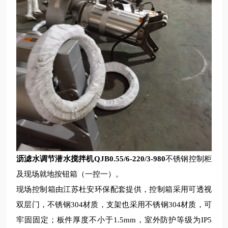
沥滤水调节潜水搅拌机QJB0.55/6-220/3-980
不锈钢控制柜
及现场就地按钮箱（一控一）。
现场控制箱由江苏杜安环保
配套提供，控制箱采用可透视
双层门，不锈钢
304
材质，支架也采用不锈钢
304
材质，可
牢固固定；板件厚度不小于
1.5mm
，室外防护等级为
IP5