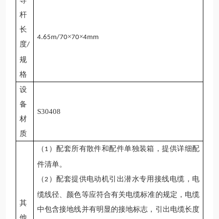
导
杆
长
×
×
4.65m/70
70
4mm
度
/
规
格
设
备
S30408
材
质
（
）配套所有散件和配件单独装箱，提供详细配
1
件清单。
（
）配套提供电动机引出
潜水专用
接线电缆，电
2
缆线径、颜色等应符合有关电缆标准的规定，电缆
其
中包含接地线并有明显的接地标志，引出电缆长度
他