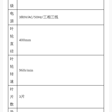
级
电
三相三线
380V/AC/50Hz/
源
叶
轮
400mm
直
径
叶
轮
960r/min
转
速
叶
片
片
3
数