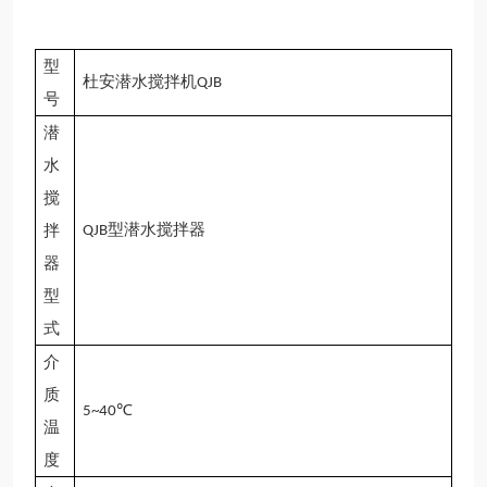
型
杜安潜水搅拌机
QJB
号
潜
水
搅
型潜水
搅拌器
拌
QJB
器
型
式
介
质
℃
5~40
温
度