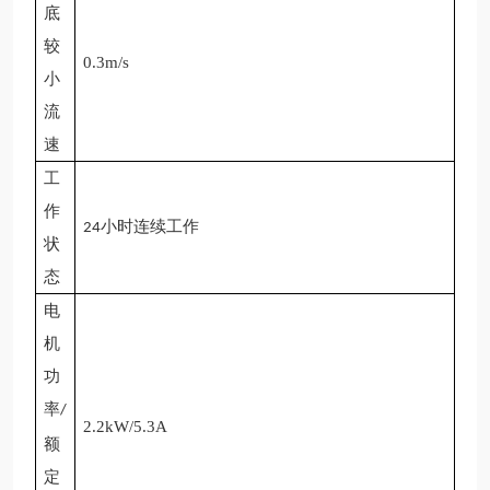
底
较
0.3m/s
小
流
速
工
作
小时
连续工作
24
状
态
电
机
功
率
/
2.2kW/5.3A
额
定