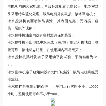
性能相同的其它电缆，单台标准配置长度
，电缆密封
10m
头采用特殊硫化处理，以防电缆外皮破损，渗水至电机；
潜水搅拌机表面喷涂防腐漆，其表面光亮，无污损，碰
伤，裂痕等现象；
潜水搅拌机油室内设有密封泄漏保护装置；
潜水搅拌机引出电缆中双色线（黄
绿）规定为接地线，联
/
接可靠。接地标志明显，在使用期内不易磨灭；
潜水搅拌机桨叶及转子采用动平衡试验，平衡精度为
G6.
；
3
潜水搅拌机定子绕组内设有潮气传感器，以防电机绕组受
潮烧毁。
潜水搅拌机在规定的条件下，平均运行时间不小于
10000
小时，整机使用寿命不小于
年。
20