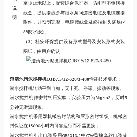
至少
米以上，配套综合保护器、防雨型
不锈钢接
10
说
线盒
，提供接线盒与潜水泵间连接电缆及电缆连接
明
附件，并预制完整，电缆接线盒及终端封头满足
IP
防水级别。
68
（
）
杜安环保提供设备形式型号及安装形式安装
3
图纸，由用户确认
澄清池污泥搅拌机QJB7.5/12-620/3-480
性能技术要求：
潜水搅拌机转动平衡自如，无卡死、停滞、振动等现象。
潜水搅拌机作密封气压实验，实验压力为
，历时
3kg/m2
5
分钟无泄漏现象。
潜水搅拌机
采用双机械密封结构和唇形密封组织，机械密
封保证在
小时内可靠运行而不需更换；
15000
潜水搅拌机引出电缆采用
中
型橡套软电缆或
GB5013.2
YZW