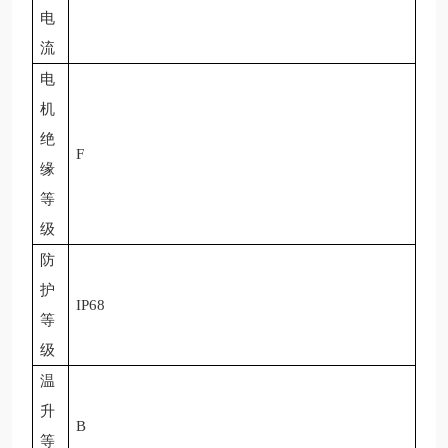
电
流
电
机
绝
F
缘
等
级
防
护
IP68
等
级
温
升
B
等