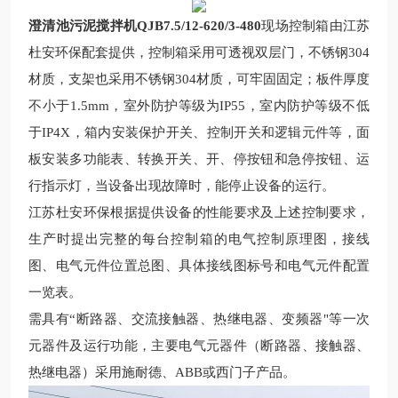
澄清池污泥搅拌机QJB7.5/12-620/3-480
现场控制箱由江苏
杜安环保配套提供，控制箱采用可透视双层门，不锈钢
304
材质，支架也采用不锈钢
304
材质，可牢固固定；板件厚度
不小于
1.5mm
，室外防护等级为
IP55
，室内防护等级不低
于
IP4X
，箱内安装保护开关、控制开关和逻辑元件等，面
板安装多功能表、转换开关、开、停按钮和急停按钮、运
行指示灯，当设备出现故障时，能停止设备的运行。
江苏杜安环保根据提供设备的性能要求及上述控制要求，
生产时提出完整的每台控制箱的电气控制原理图，接线
图、电气元件位置总图、具体接线图标号和电气元件配置
一览表。
需具有“断路器、交流接触器、热继电器、变频器"等一次
元器件及运行功能，主要电气元器件（断路器、接触器、
热继电器）采用施耐德、
ABB
或西门子产品。