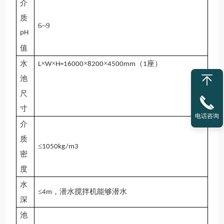
介
质
6~9
pH
值
水
×
×
×
×
（
座）
L
W
H=16000
8200
4500mm
1
池
尺
寸
电话咨询
介
质
≤
1050kg/m3
密
度
水
≤
，潜水搅拌机能够潜水
4m
深
池