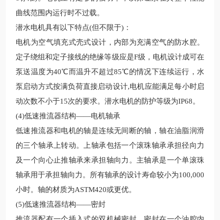
曲线范围内运行时不过载。
潜水电机具有以下特点(但不限于)：
电机为空气填充式壳式设计，内部为充满空气的防水腔。
定子绕组和定子接线的绝缘等级应是F级，电机设计成可在
泵送温度为40℃而温升不超过85℃的情况下连续运行，水
泵启动方式按满负荷直接启动设计,电机应能满足每小时启
动次数不小于15次的要求。潜水电机的防护等级为IP68。
(4)低速推流器
结构——电机轴承
低速推流器和电机的轴是连续无间断的轴，轴在油脂润滑
的三个轴承上转动。上轴承包括一个滚珠轴承承担径向力
及一个向心止推轴承来承担轴向力。主轴承是一个单滚珠
轴承用于承担轴向力。所有轴承的设计寿命较
小为100,000
小时。轴的材质为ASTM420或更优。
(5)低速推流器
结构——密封
推流器配有一个插入式的双机械密封。密封在一个油腔内