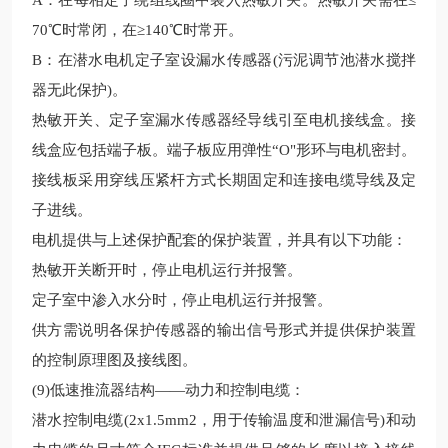
A：在每相定子绕组线圈中装入热敏开关。热敏开关需在≤
70℃时常闭，在≥140℃时常开。
B：在潜水电机定子室设漏水传感器(污泥调节池潜水搅拌
器无此保护)。
热敏开关、定子室漏水传感器经导线引至电机接线盒。接
线盒应包括端子板。端子板应用弹性“O"形环与电机密封。
接线板采用穿线压紧杆方式长期固定和连接电缆导线及定
子进线。
电机提供与上述保护配套的保护装置，并具有以下功能：
热敏开关断开时，停止电机运行并报警。
定子室中渗入水分时，停止电机运行并报警。
供方需说明各保护传感器的输出信号形式并提供保护装置
的控制原理图及接线图。
(9)低速推流器
结构——动力和控制电缆：
潜水控制电缆(2x1.5mm2，用于传输温度和泄漏信号)和动