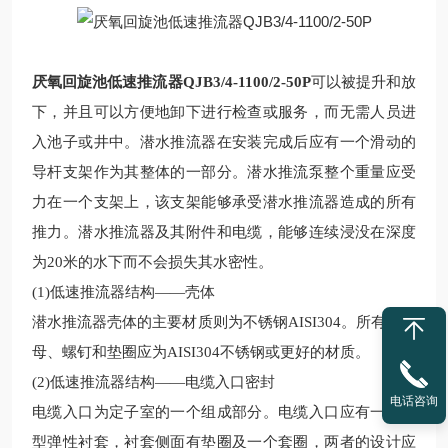
厌氧回旋池低速推流器QJB3/4-1100/2-50P
可以被提升和放
下，并且可以方便地卸下进行检查或服务，而无需人员进
入池子或井中。潜水推流器在安装完成后应有一个滑动的
导杆支架作为其整体的一部分。潜水推流泵整个重量应受
力在一个支架上，该支架能够承受潜水推流器造成的所有
推力。潜水推流器
及其附件和电缆，能够连续浸没在深度
为20米的水下而不会损失其水密性。
(1)低速推流器
结构——壳体
潜水推流
器壳体的主要材质则为不锈钢AISI304。所有的螺
母、螺钉和垫圈应为AISI304不锈钢或更好的材质。
(2)低速推流器
结构——电缆入口密封
电话咨询
电缆入口为定子室的一个组成部分。电缆入口应有一个筒
型弹性衬套，衬套侧面有垫圈及一个套圈，两者的设计应