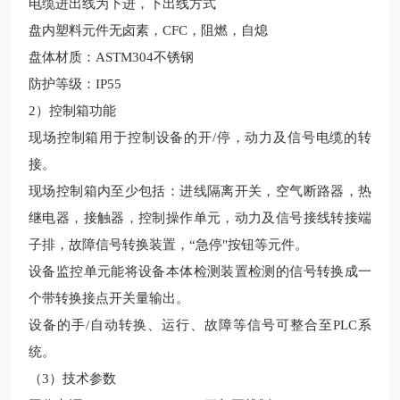
电缆进出线为下进，下出线方式
盘内塑料元件无卤素，
CFC
，阻燃，自熄
盘体材质：
ASTM304
不锈钢
防护等级：
IP55
2
）
控制箱功能
现场
控制箱用于控制
设备
的开
/
停，动力及信号电缆的转
接。
现场
控制箱内至少包括：进线隔离开关，空气断路器，热
继电器，接触器，控制操作单元，动力及信号接线转接端
子排，故障信号转换装置，
“急停"按钮等元件。
设备
监控单元能将
设备
本体检测装置检测的信号转换成一
个带转换接点开关量输出。
设备
的手
/
自动转换、运行、故障等信号可整合至
PLC
系
统。
（
3
）技术参数