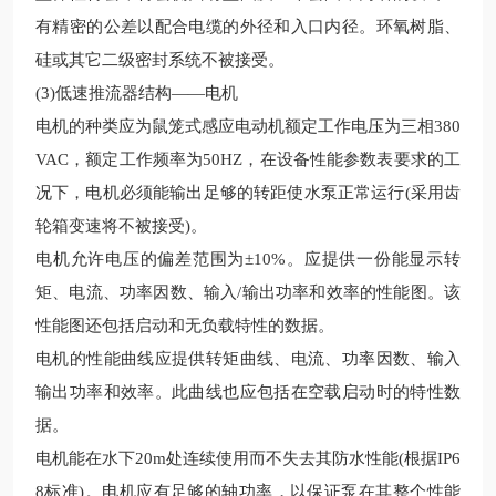
有精密的公差以配合电缆的外径和入口内径。环氧树脂、
硅或其它二级密封系统不被接受。
(3)低速推流器
结构——电机
电机的种类应为鼠笼式感应电动机额定工作电压为三相380
VAC，额定工作频率为50HZ，在设备性能参数表要求的工
况下，电机必须能输出足够的转距使水泵正常运行(采用齿
轮箱变速将不被接受)。
电机允许电压的偏差范围为±10%。应提供一份能显示转
矩、电流、功率因数、输入/输出功率和效率的性能图。该
性能图还包括启动和无负载特性的数据。
电机的性能曲线应提供转矩曲线、电流、功率因数、输入
输出功率和效率。此曲线也应包括在空载启动时的特性数
据。
电机能在水下20m处连续使用而不失去其防水性能(根据IP6
8标准)。电机应有足够的轴功率，以保证泵在其整个性能