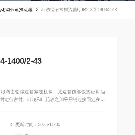
氧化沟低速推流器
不锈钢潜水推流器QJB2.2/4-1400/2-43
1400/2-43
-43采用两级斜齿轮减速箱减速机构，减速箱前部设置密封油
封进行密封。叶轮和叶轮轴之间采用键连接固定在轴
装置以防叶轮和轴无论是正转还是偶尔发生反转都不
机械密封之间）带轴套防护或其他有效防护措施，防
更新时间：2025-11-30