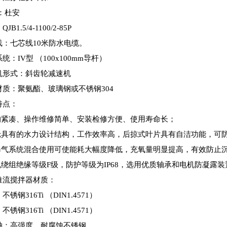
：杜安
JB1.5/4-1100/2-85P
线：七
芯线10米防水电缆。
统：IV型 （100x100mm导杆）
机形式：斜齿轮减速机
材质：聚氨酯、玻璃钢或不锈钢304
特点：
构紧凑、操作维修简单、安装检修方便、使用寿命长；
轮具有的水力设计结构，工作效率高，后掠式叶片具有自洁功能，可
曝气系统混合使用可使能耗大幅度降低，充氧量明显提高，有效防止
机绕组绝缘等级
F
级，防护等级为
IP68
，选用优质轴承和电机防凝露装
推流搅拌器材质：
锈钢316Ti （DIN1.4571）
锈钢316Ti （DIN1.4571）
轴：高强度、耐腐蚀不锈钢