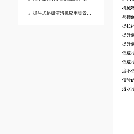
机械
抓斗式格栅清污机应用场景有哪些
与接
提拉绳
提升
提升
低速
低速
度不
信号
潜水