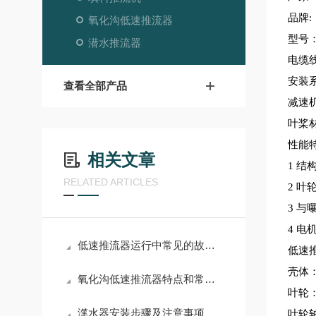
品牌:
氧化沟低速推流器
型号：Q
潜水推流器
电缆
安装系
查看全部产品
减速
叶桨
性能
相关文章
1
结
RELATED ARTICLES
2
叶
3
与
4
电
低速推流器运行中常见的故障有哪些
低速
壳体：不
氧化沟低速推流器特点和常见故障维修
叶轮：不
滗水器安装步骤及注意事项
叶轮