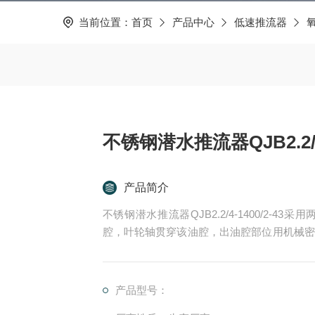
当前位置：
首页
产品中心
低速推流器
不锈钢潜水推流器QJB2.2/4-
产品简介
不锈钢潜水推流器QJB2.2/4-1400/2
腔，叶轮轴贯穿该油腔，出油腔部位用机械密
的端部，并加以密封，叶轮和叶轮轴采用锁定
会发生松动，电机轴与污水接触部分（叶轮与
止电化学腐蚀现象发生。
产品型号：