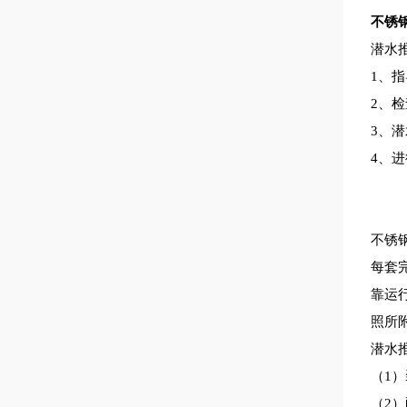
不锈钢潜
潜水
1、
2、
3、
4、
不锈
每套
靠运
照所
潜水
（1
（2