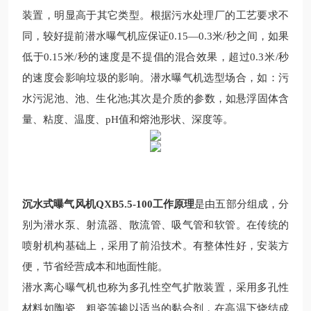
装置，明显高于其它类型。根据污水处理厂的工艺要求不
同，较
好提前潜水曝气机应保证
0.15
—
0.3
米
/
秒之间，如果
低于
0.15
米
/
秒的速度是不提倡的混合效果，超过
0.3
米
/
秒
的速度会影响垃圾的影响。潜水曝气机
选型场合
，如：污
水污泥池、池、生化池
;
其次是介质的参数，如悬浮固体含
量、粘度、温度、
pH
值和熔池形状、深度等。
沉水式曝气风机QXB5.5-100工作原理
是由五部分组成，分
别为潜水泵、射流器、散流管、吸气管和软管。在传统的
喷射机构基础上，采用了前沿技术。有整体性好，安装方
便，节省经营成本和地面性能。
潜水离心曝气机
也称为多孔性空气扩散装置，采用多孔性
材料如陶瓷、粗瓷等掺以适当的黏合剂，在高温下烧结成