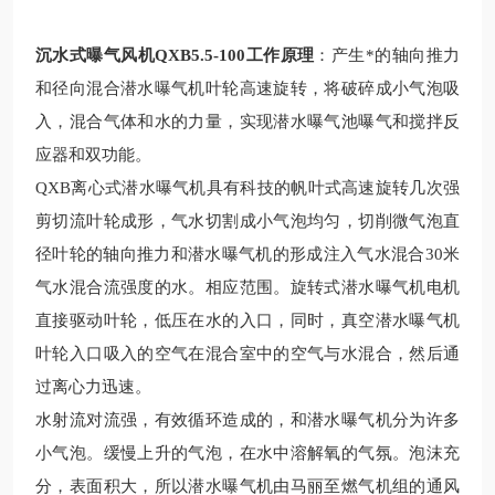
沉水式曝气风机QXB5.5-100
工作原理
：产生*的轴向推力
和径向混合潜水曝气机叶轮高速旋转，将破碎成小气泡吸
入，混合气体和水的力量，实现潜水曝气池曝气和搅拌反
应器和双功能。
QXB
离心式潜水曝气机
具有科技的
帆叶式高速旋转几次强
剪切流叶轮成形，气水切割成小气泡均匀，切削微气泡直
径叶轮的轴向推力和潜水曝气机的形成注入气水混合
30
米
气水混合流强度的水。相应范围。旋转式潜水曝气机电机
直接驱动叶轮，低压在水的入口，同时，真空潜水曝气机
叶轮入口吸入的空气在混合室中的空气与水混合，然后通
过离心力迅速。
水射流对流强，有效循环造成的，和潜水曝气机分为许多
小气泡。缓慢上升的气泡，在水中溶解氧的气氛。泡沫充
分，表面积大，所以潜水曝气机由马丽至燃气机组的通风