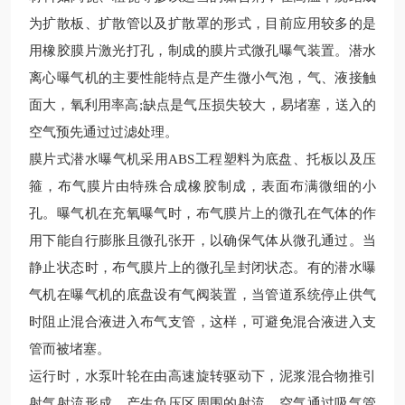
为扩散板、扩散管以及扩散罩的形式，目前应用较多的是
用橡胶膜片激光打孔，制成的膜片式微孔曝气装置。潜水
离心
曝气机的主要性能特点是产生微小气泡，气、液接触
面大，氧利用率高
;
缺点是气压损失较大，易堵塞，送入的
空气预先通过过滤处理。
膜片式潜水曝气机采用
ABS
工程塑料为底盘、托板以及压
箍，布气膜片由特殊合成橡胶制成，表面布满微细的小
孔。曝气机在充氧曝气时，布气膜片上的微孔在气体的作
用下能自行膨胀且微孔张开，以确保气体从微孔通过。当
静止状态时，布气膜片上的微孔呈封闭状态。有的潜水曝
气机在曝气机的底盘设有气阀装置，当管道系统停止供气
时阻止混合液进入布气支管，这样，可避免混合液进入支
管而被堵塞。
运行时，水泵叶轮在由高速旋转驱动下，泥浆混合物推引
射气射流形成，产生负压区周围的射流，空气通过吸气管