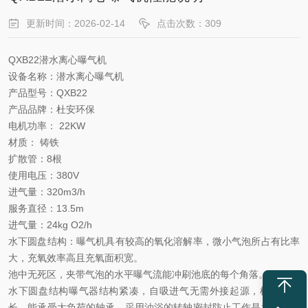
更新时间：2026-02-14
点击次数：309
QXB22潜水离心曝气机
设备名称：潜水离心曝气机
产品型号：
QXB22
产品品牌：
杜安环保
电机
功率：
22KW
材质：
铸铁
扩散管：
8根
使用
电压：
380V
进气量：
320m3/h
服务直径：
13.5m
进气量：
24kg O2/h
水下圆盘结构
：
曝气
机具有
较高的氧化溶解率，微小气泡所占有比率
大，充氧效率高且充氧面积宽。
池中无死区，夹带气泡的水平曝气流能冲刷池底的每个角落。
水下圆盘结构曝气器结构紧凑，自吸进气无需外接起源，机组寿命
长，能承受大负荷的轴承，采用油浴的转轴密封防止工作是水与密封