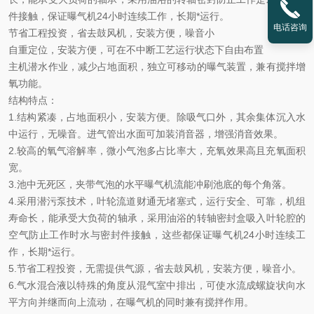
件接触，保证曝气机
24
小时连续工作，长期
*
运行。
电话咨询
节省工程投资，省去鼓风机，安装方便，噪音小
自重定位，安装方便，可在不中断工艺运行状态下自由布置
主机潜水作业，减少占地面积，独立可移动的曝气装置，兼有搅拌
增
氧
功能
。
结构特点：
1.
结构紧凑，占地面积小，安装方便。除吸气口外，其余集体沉入水
中运行，无噪音。进气管出水面可加装消音器，增强消音效果。
2.
较高的氧气溶解率，微小气泡多占比率大，充氧效果高且充氧面积
宽。
3.
池中无死区，夹带气泡的水平曝气机流能冲刷池底的每个角落。
4.
采用潜污泵技术，叶轮流道财通无堵塞式，运行安全、可靠，机组
寿命长，能承受大负荷的轴承，采用油浴的转轴密封盒吸入叶轮腔的
空气防止工作时水与密封件接触，这些都保证曝气机
24
小时连续工
作，长期
*
运行。
5.
节省工程投资，无需提供气源，省去鼓风机，安装方便，噪音小。
6.
气水混合液以特殊的角度从混气室中排出，可使水流成螺旋状向水
平方向并继而向上流动，在曝气机的同时兼有搅拌作用。