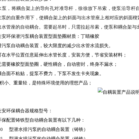
水泵，将耦合架上的导向孔对准导杆，徐徐放下吊索，使泵沿导杆
在泵的自重作用下，使耦合架上的斜面与出水管座上相对应的斜面楔
出水管座的自动耦合。需要起吊时，只需拉起吊索，使泵和耦合架与
杜安环保潜污泵耦合装置型面垫圈材质：丁睛橡胶
潜污泵自动耦合装置，较大限度的减少出水管水流损失。
可在水平位置任意延伸出水管长度，安装方便，节省安装材料；
无需要橡胶型面垫圈，硬性耦合，自动密封，终身不漏水；
耦合面不粘贴，提泵不费力，下泵不发生卡夹现象。
体积小、重量轻，是特殊环境使用的理想产品；
杜安环保耦合器规格型号：
环保配置铸铁型自动耦合装置有以下几种：
K50 型潜水排污泵的自动耦合装置（铸铁）
K65 型潜水排污泵的自动耦合装置（铸铁）