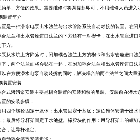
现简单、方便的效果。需要维修时将泵提起即可，不用维修人员进入
耦装置简介
装置是一种潜水电泵出水法兰与出水管路系统自动对接的装置。在附
耦合法兰和出水管座进口法兰的下方还有一对楔卡，在出水管座进口
的下方。
水泵从水坑上方降落时，附加耦合法兰上方的楔卡和出水管座进口法
用下，两个法兰面将会贴在一起，在附加耦合法兰和出水管座进口法
可以在方便潜水电泵自动装拆的同时，解决耦合的两个法兰之间大量
耦装置安装
耦合式潜污泵安装主要是耦合装置的安装和泵的吊装。安装前在潜水
装置的安装步骤：
架用四个螺栓固定于泵体；出水管固定于基底；定位锥体安装于出水
上；最后将导杆架固定于水池壁。橡胶块的作用：用导杆架上的螺钉
吻合，让导杆稳定。
泵自动耦合装置安装步骤：