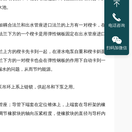
水池。
加耦合法兰和出水管座进口法兰的上方有一对楔卡，在
电话咨询
法兰下方的一个楔卡是用弹性钢板固定在出水管座进口
扫码加微信
兰上方的楔卡先卡到一起，在潜水电泵自重和楔卡斜面
兰下方的一对楔卡也会在弹性钢板的作用下自动卡到一
漏水的问题，从而节约能源。
泵吊环上系上链锁，供起吊和下泵之用。
管座；导管下端套在定位锥体上，上端套在导杆架的橡
调节橡胶块的轴向压紧程度，使橡胶块的直径与导杆内