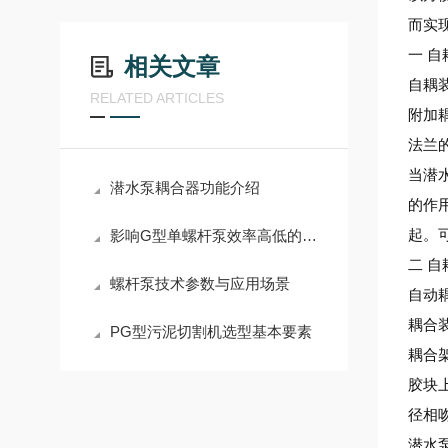
而实
一
自
相关文章
自耦
RELATED ARTICLES
附加
法兰
当潜
潜水泵耦合器功能介绍
的作
影响G型单螺杆泵效率高低的因素和调试措施
起。
二
自
螺杆泵技术参数与应用场景
自动
耦合
PG型污泥切割机选型基本要素
耦合
胶块
径相
潜水