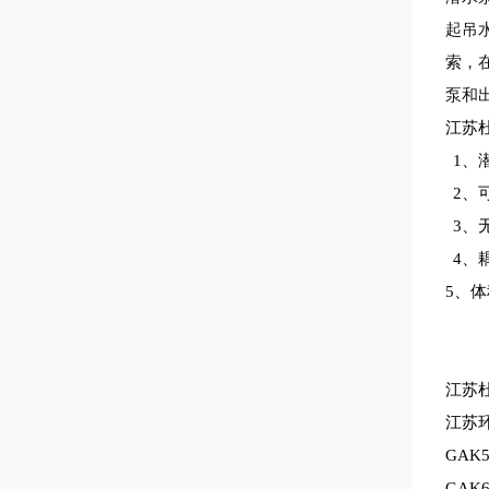
起吊
索，
泵和
江苏
1、
2、
3、
4、
5、
江苏
江苏
GA
GA