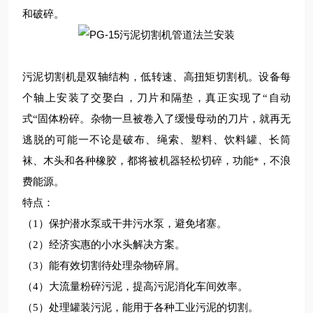
和破碎。
污泥切割机是双轴结构，低转速、高扭矩切割机。设备每
个轴上安装了交娶白，刀片和隔垫，真正实现了“自动
式“固体粉碎。杂物一旦被卷入了缓慢母动的刀片，就再无
逃脱的可能一不论是破布、绳索、塑料、饮料罐、长筒
袜、木头和各种橡胶，都将被机器轻松切碎，功能*，不浪
费能源。
特点：
（
1
）保护潜水泵或干井污水泵，避免堵塞。
（
2
）经济实惠的小水头解决方案。
（
3
）能有效切割待处理杂物碎屑。
（
4
）大流量粉碎污泥，提高污泥消化车间效率。
（
5
）处理罐装污泥，能用于各种工业污泥的切割。