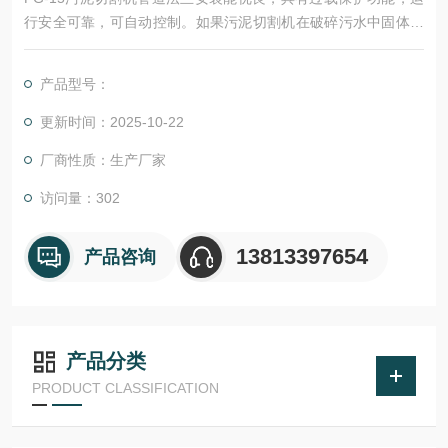
行安全可靠，可自动控制。如果污泥切割机在破碎污水中固体物
时产生过载，就会产生过载电流，电控系统会自动动作，格栅会
立刻出现瞬间反转，将固体物排出，恢复正常工作。在40秒内反
产品型号：
复出现3次以上过载，格栅就会自动停机报警。
更新时间：2025-10-22
厂商性质：生产厂家
访问量：302
13813397654
产品咨询
产品分类
PRODUCT CLASSIFICATION