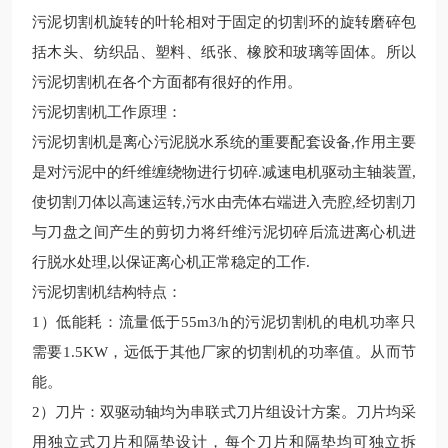
污泥切割机旋转的叶轮相对于固定的切割环的旋转磨碎包
括木头、纺织品、塑料、纸张、橡胶和玻璃等固体。所以
污泥切割机在各个方面都有很好的作用。
污泥切割机工作原理：
污泥切割机是离心污泥脱水系统的重要配套设备
,
作用主要
是对污泥中的纤维缠绕物进行切碎
.
减速电机驱动主轴装置
,
使切割刀体以高速运转
,
污水由壳体右端进入壳腔
,
经切割刀
与刀盘之间产生的剪切力将纤维污泥切碎后流进离心机进
行脱水处理
,
以保证离心机正常稳定的工作
.
污泥切割机结构特点：
1
）低能耗：流量低于
55m3/h
的污泥切割机的电机功率只
需要
1.5KW
，远低于其他厂家的切割机的功率值。从而节
能。
2
）刀片：双驱动轴均为串联式刀片组设计方案。刀片均采
用独立式刀片和隔垫设计，每个刀片和隔垫均可独立拆