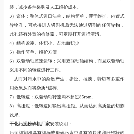
装，减少备件采购及人工维护成本。
3
）泵体：整体式进口法兰，结构简单，便于维护。内置式
异物孔，可承接进入切割机后无法通过切割的任何异物，
此孔还有外置的检修盖，可定期打开进行清污。
4
）结构紧凑、体积小、占地面积少
5
）操作简单、维护方便
6
）双驱动轴差速运转：采用双驱动轴结构，而且双驱动轴
采用不同的转速进行工作。
从而对污水中的杂质产生，撕扯、拉拽，剪切等多重作
用效果从而将杂质
*
破碎。
7
）低转速：双驱动轴转速均不超过
85rpm
。
8
）高扭矩：低转速则输出高扭矩。从而达到高质量的切割
效果。
干化污泥粉碎机厂家
安装说明：
污泥切割机具有切碎或磨碎污水中含有的块状和纤维状的