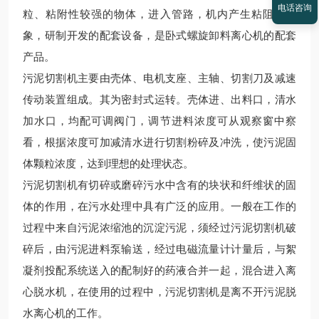
电话咨询
粒、粘附性较强的物体，进入管路，机内产生粘阻等现
象，研制开发的配套设备，是卧式螺旋卸料离心机的配套
产品。
污泥切割机主要由壳体、电机支座、主轴、切割刀及减速
传动装置组成。其为密封式运转。壳体进、出料口，清水
加水口，均配可调阀门，调节进料浓度可从观察窗中察
看，根据浓度可加减清水进行切割粉碎及冲洗，使污泥固
体颗粒浓度，达到理想的处理状态。
污泥切割机有切碎或磨碎污水中含有的块状和纤维状的固
体的作用，在污水处理中具有广泛的应用。一般在工作的
过程中来自污泥浓缩池的沉淀污泥，须经过污泥切割机破
碎后，由污泥进料泵输送，经过电磁流量计计量后，与絮
凝剂投配系统送入的配制好的药液合并一起，混合进入离
心脱水机，在使用的过程中，污泥切割机是离不开污泥脱
水离心机的工作。