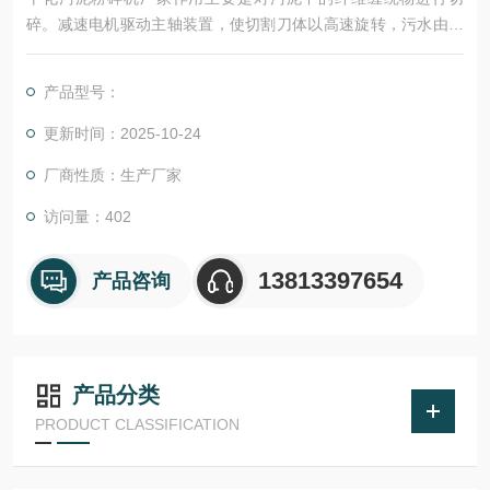
碎。减速电机驱动主轴装置，使切割刀体以高速旋转，污水由壳
体右端进入壳腔，经切割动刀与切割静刀之间产生*的剪切力将污
泥中的杂物，如纤维、树枝、绳索、塑料袋、卫生巾等切碎后流
产品型号：
进离心机进行脱水处理，从而保证离心机正常稳定的工作。
更新时间：2025-10-24
厂商性质：生产厂家
访问量：402
13813397654
产品咨询
产品分类
PRODUCT CLASSIFICATION