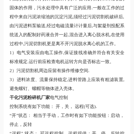
固体的作用，
污水处理中具有广泛的应用
.
一般在工作的过
程中来自污泥浓缩池的沉淀污泥
,
须经过污泥切割机破碎后
,
由污泥进料泵输送
,
经过电磁流量计计量后
,
与絮凝剂投配系
统送入的配制好药液合并一起
,
混合进入离心脱水机
,
在使用
过程中
,
污泥切割机更是离不开污泥脱水离心机的工作。
1
）电气安装应由电工操作
,
保证接线准确并符合有关安全
标准规定
.
运行前应检查电机运转方向是否标志一致。
2
）污泥切割机周边应留有操作维修空间
.
3
）进料浓度、流量保持稳定
,
进料管路上应装有粗滤装置
,
避免螺钉、螺帽等物体进入壳体
。
干化污泥粉碎机厂家
电气控制
控制系统有如下功能：
开，关， 远程(可选).
“开"状态： 相当于手动，工作时有如下功能按钮：启动，
停止，反转
“远程" 状态： 可远程控制，远程提供：开，停、反转控