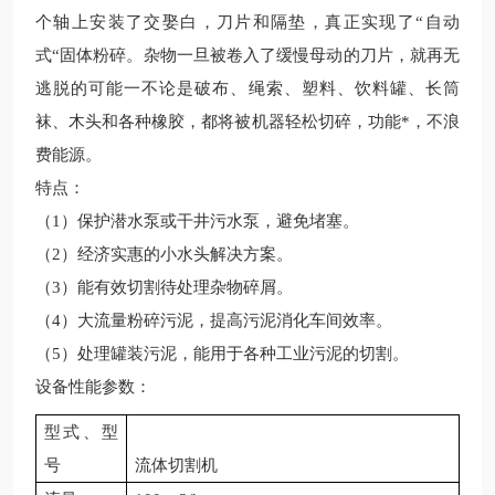
个轴上安装了交娶白，刀片和隔垫，真正实现了“自动
式“固体粉碎。杂物一旦被卷入了缓慢母动的刀片，就再无
逃脱的可能一不论是破布、绳索、塑料、饮料罐、长筒
袜、木头和各种橡胶，都将被机器轻松切碎，功能*，不浪
费能源。
特点：
（
1
）保护潜水泵或干井污水泵，避免堵塞。
（
2
）经济实惠的小水头解决方案。
（
3
）能有效切割待处理杂物碎屑。
（
4
）大流量粉碎污泥，提高污泥消化车间效率。
（
5
）处理罐装污泥，能用于各种工业污泥的切割。
设备性能参数：
型式、型
号
流体切割机