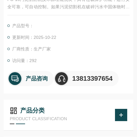
全可靠，可自动控制。如果污泥切割机在破碎污水中固体物时产
生过载，就会产生过载电流，电控系统会自动动作，格栅会立刻
出现瞬间反转，将固体物排出，恢复正常工作。在40秒内反复出
产品型号：
现3次以上过载，格栅就会自动停机报警。
更新时间：2025-10-22
厂商性质：生产厂家
访问量：292
13813397654
产品咨询
产品分类
PRODUCT CLASSIFICATION