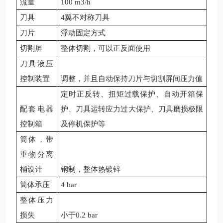
流量
100 m3/h
刀具
4翼不对称刀具
刀片
浮动固定方式
切割屏
整体切割，可以正反面使用
刀具液压
控制装置
调整，并且自动保持刀片与切割屏间压力值
定时正反转、扭矩过载保护、自动开箱保
配套电器
护、刀具运转应力过大保护、刀具磨损极限
控制箱
及停机保护等
筒体，带
重物分离
桶设计
钢制，整体热镀锌
筒体承压
4 bar
整体压力
损失
小于
0.2 bar