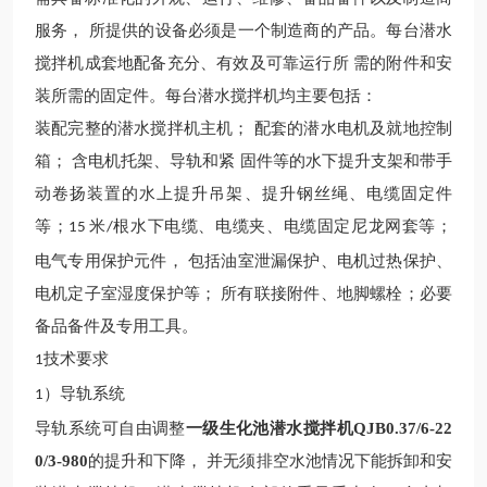
服务，
所提供的设备必须是一个制造商的产品。每台潜水
搅拌机成套地配备充分、有效及可靠运行所
需的附件和安
装所需的固定件。每台潜水搅拌机均主要包括：
装配完整的潜水搅拌机主机；
配套的潜水电机及就地控制
箱；
含电机托架、导轨和紧
固件等的水下提升支架和带手
动卷扬装置的水上提升吊架、提升钢丝绳、电缆固定件
等；
米
根水下电缆、电缆夹、电缆固定尼龙网套等；
15
/
电气专用保护元件， 包括油室泄漏保护、电机过热保护、
电机定子室湿度保护等； 所有联接附件、地脚螺栓；必要
备品备件及专用工具。
技术要求
1
）导轨系统
1
导轨系统可自由调整
一级生化池潜水搅拌机QJB0.37/6-22
0/3-980
的提升和下降，
并无须排空水池情况下能拆卸和安