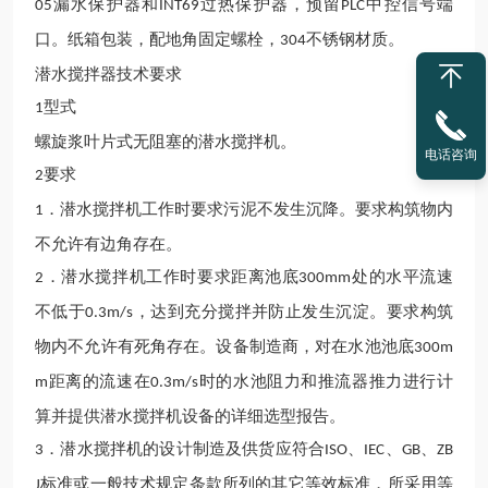
漏水保护器和
过热保护器，预留
中控信号端
05
INT69
PLC
口。纸箱包装，配地角固定螺栓，
不锈钢材质。
304
潜水搅拌器技术要求
型式
1
螺旋浆叶片式无阻塞的潜水搅拌机。
电话咨询
要求
2
．潜水搅拌机工作时要求污泥不发生沉降。要求构筑物内
1
不允许有边角存在。
．潜水搅拌机工作时要求距离池底
处的水平流速
2
300mm
不低于
，达到充分搅拌并防止发生沉淀。要求构筑
0.3m/s
物内不允许有死角存在。设备制造商，对在水池池底
300m
距离的流速在
时的水池阻力和推流器推力进行计
m
0.3m/s
算并提供潜水搅拌机设备的详细选型报告。
．潜水搅拌机的设计制造及供货应符合
、
、
、
3
ISO
IEC
GB
ZB
标准或一般技术规定条款所列的其它等效标准，所采用等
J