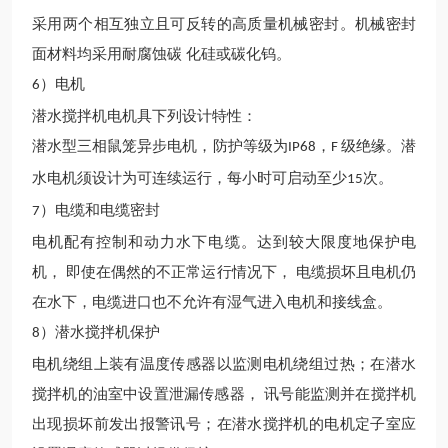
采用两个相互独立且可反转的高质量机械密封。机械密封
面材料均采用耐腐蚀碳
化硅或碳化钨。
）电机
6
潜水搅拌机电机具下列设计特性：
潜水型三相鼠笼异步电机，
防护等级为
，
级绝缘。潜
IP68
F
水电机须设计为可连续运行，每小时可启动至少
次。
15
）电缆和电缆密封
7
电机配有控制和动力水下电缆。达到较大限度地保护电
机，
即使在偶然的不正常运行情况下，
电缆损坏且电机仍
在水下，电缆进口也不允许有湿气进入电机和接线盒。
）潜水搅拌机保护
8
电机绕组上装有温度传感器以监测电机绕组过热；在潜水
搅拌机的油室中设置泄漏传感器，
讯号能监测并在搅拌机
出现损坏前发出报警讯号；在潜水搅拌机的电机定子室应