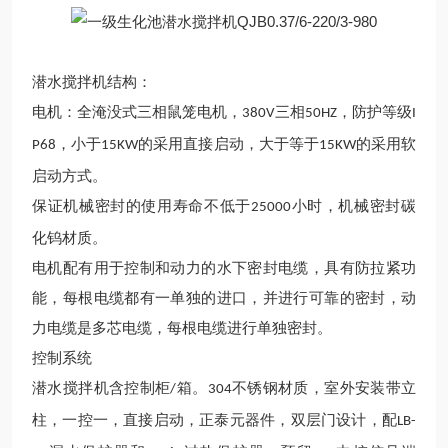
潜水搅拌机
结构
：
电机：全淹没式三相鼠笼电机，
三相
，防护等级
380V
50HZ
I
，
小于
的采用直接启动，大于等于
的
采用软
P68
15KW
15KW
启动方式
。
保证机械密封的使用寿命不低于
小时，机械密封碳
25000
化钨材质。
电机配有用于控制和动力的水下密封电缆，具有防拉紧功
能，每根电缆都有一单独的进口，并进行可靠的密封，动
力电缆是多芯电缆，每根电缆进行单独密封。
控制系统
潜水搅拌机含控制柜
箱。
不锈钢材质，室外安装带立
/
304
柱，一控一，直接启动，正泰元器件，双层门设计，配
LB-