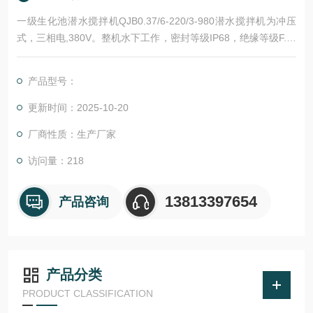
一级生化池潜水搅拌机QJB0.37/6-220/3-980潜水搅拌机为冲压
式，三相电,380V。整机水下工作，密封等级IP68，绝缘等级F.该
款式产品具有叶片大，切水面积大，同心度高,体积小，重量轻，
使用寿命长等优点，安装方便，维护简单。
产品型号：
更新时间：2025-10-20
厂商性质：生产厂家
访问量：218
13813397654
产品咨询
产品分类
PRODUCT CLASSIFICATION