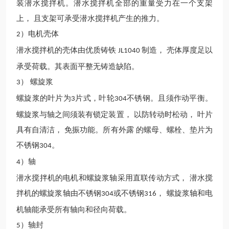
装潜水搅拌机。潜水搅拌机全部的重量受力在一个支架
上，
且支架可承受潜水搅拌机产生的推力。
）电机壳体
2
潜水搅拌机的壳体由优质铸铁
制造， 壳体厚度足以
JL1040
承受荷载。其表面平整无铸造缺陷。
） 螺旋浆
3
螺旋浆的叶片为
片式，叶轮
不锈钢。且须作动平衡。
3
304
螺旋浆与轴之间须装有锁定装置， 以防转动时松动， 叶片
具有自清洁， 免振功能。所有外露 的螺母、螺栓、垫片为
不锈钢
。
304
）轴
4
潜水搅拌机的电机和螺旋浆轴采用直联传动方式，
潜水搅
拌机的螺旋浆轴由不锈钢
或不锈钢
， 螺旋浆轴和电
304
316
机轴能承受所有轴向和径向荷载。
）轴封
5