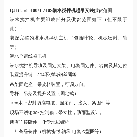
QJB1.5/8-400/3-740S潜水搅拌机起吊安装
供货范围
潜水搅拌机
主要组成部分及供货范围如下（但不限于
此）：
装配完整的
潜水
搅拌
机主机
（包括叶轮、机械密封、轴
等）
潜水
全铜线圈
电机
潜水搅拌机
导轨及固定支架、电缆固定件、转向及其定位
装置提升链、
不锈钢
钢丝
绳
等
304
吊架固定座
，带旋转装置，可调方向。
导杆、
吊架及提升装置（固定式）
水下
密封防腐
电缆
、
固定件、接头、紧固件
等
10
m
现场不锈钢
控制
箱，带立柱，防雨型设计。
304
所有连接附件、化学地脚螺栓
一
年备品备件
（机械密封
轴承
电缆
型圈等）
O