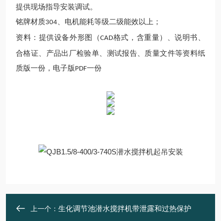
提供现场
指导
安装调试。
铭牌材质
、
电机能耗
等级二级能效以上；
304
资料
：
提供设备外形图（
格式，含重量）、说明书、
CAD
合格证、产品出厂检验单、测试报告、质量文件等资料
纸
质版一份
，
电子版
一份
PDF
生化调节池潜水搅拌机带泄露和过热保护
上一个：