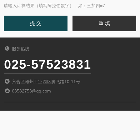
请输入计算结果（填写阿拉伯数字），如：三加四=7
服务热线
025-57523831
六合区雄州工业园区腾飞路10-11号
63582753@qq.com
Copyright © 2026杜安环保设备（江苏）有限公司 All Rights
Reserved
备案号：
苏ICP备2024109432号-3