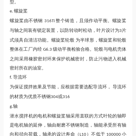
型。
螺旋桨
e.
螺旋桨由不锈钢
整个铸造，且须作动平衡。螺旋桨
316Ti
与轴之间装有锁定装置，以防转动时松动，叶片设计为
片
3
式须具自清洁功能。螺旋桨轮毂 为半球形，螺旋桨和轮毂
整体在工厂内经
级动平衡检验合格。轮毂与电机壳体
G6.3
之间采用橡胶密封环来保护机械密封，防止污物进入机械
密封所在的油室。
导流环
f.
为保证搅拌效果及节能，应根据需要选配导流环，
导流环
的材质为优质不锈钢
或
304
316
轴
g.
潜水
搅拌机的电机和螺旋桨轴采用直联的方式叶轮的轴即
是电机轴的延伸，轴由耐磨不锈钢制造，轴能承受所有轴
向和径向荷载
，
轴承的设计寿命（
）不
低
于
小
L10
100000