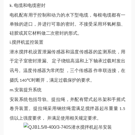
电缆和电缆密封
k.
电机配有用于控制和动力的水下型电缆，每根电缆都有一
单独的进口，并进行可靠的密封。不接受采用环氧树脂、
硅胶或其它材料做二次密封的形式。
搅拌机监控装置
i.
潜水
搅拌机设置泄漏传感器和温度传感器的监测系统，用
于定子室密封泄漏、
定子绕组高温和上下轴承过载时发出
讯号
。
温度传感器为常闭型
，三个传感器
作串联连接，在
摄氏
时断开，满足过载保护的要求。
140℃
安装提升系统
m.
安装系统包括导轨、提拉绳，并配有臂式起吊架和手摇式
卷升装置。提拉绳采用钢丝绳需满足搅拌器起吊重量
1.5
倍以上强度要求， 并满足
使用
相关规定要求。