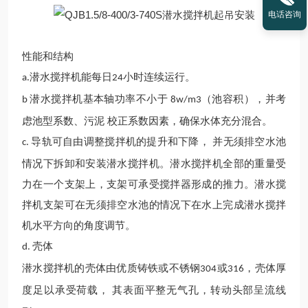
电话咨询
性能和结构
潜水搅拌机
能每日
小时连续运行。
a.
24
潜水
搅拌机基本轴功率不小于
（池容积），并考
b
8w/m3
虑池型系数、污泥 校正系数因素，确保水体
充分
混合。
导轨可自由调整搅拌机的提升和下降， 并无须排空水池
c.
情况下拆卸和安装
潜水
搅拌
机
。
潜水
搅拌
机
全部的重量受
力在一个支架上
，
支架可承受搅拌器形成的推力。
潜水
搅
拌
机
支架可在无须排空水池的情况下在水上完成
潜水
搅拌
机
水平方向的角度调节。
壳体
d.
潜水
搅拌机的壳体由优质铸铁或不锈钢
或
，壳体厚
304
316
度足以承受荷载，
其表面平整无气孔，转动头部呈流线