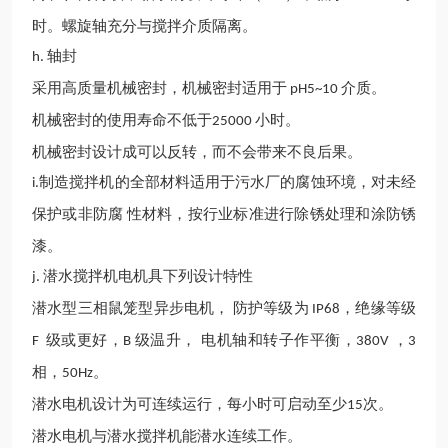
时。螺旋轴
充分
与搅拌介质隔离。
轴封
h.
采用高质量机械密封，机械密封适用于
介质。
pH5~10
机械密封的使用寿命不低于
小时。
25000
机械密封设计成可以反转，而不会带来不良后果。
制造搅拌
机
的全部材料适用于污水厂的腐蚀环境，对未经
i.
保护或非防腐
性材料，按行业标准进行除锈处理和涂防锈
漆。
潜水搅拌
机
电机具下列设计特性
j.
潜水型三相鼠笼型异步电机，
防护等级为
，绝缘等级
IP68
级或更好，
级温升， 电机轴和转子作平衡，
，
F
B
380V
3
相，
。
50Hz
潜水电机设计为可连续运行，每小时可启动至少
次。
15
潜水电机与
潜水
搅拌
机能潜水连续工作。