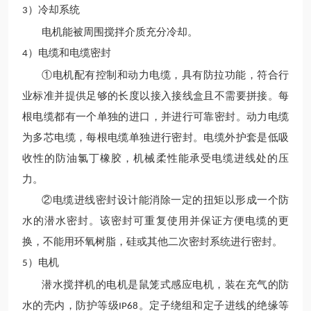
）冷却系统
3
电机能被周围搅拌介质充分冷却。
）电缆和电缆密封
4
①电机配有控制和动力电缆，具有防拉功能，符合行
业标准并提供足够的长度以接入接线盒且不需要拼接。每
根电缆都有一个单独的进口，并进行可靠密封。动力电缆
为多芯电缆，每根电缆单独进行密封。电缆外护套是低吸
收性的防油氯丁橡胶，机械柔性能承受电缆进线处的压
力。
②电缆进线密封设计能消除一定的扭矩以形成一个防
水的潜水密封。该密封可重复使用并保证方便电缆的更
换，不能用环氧树脂，硅或其他二次密封系统进行密封。
）电机
5
潜水搅拌机的电机是鼠笼式感应电机，装在充气的防
水的壳内，防护等级
。定子绕组和定子进线的绝缘等
IP68