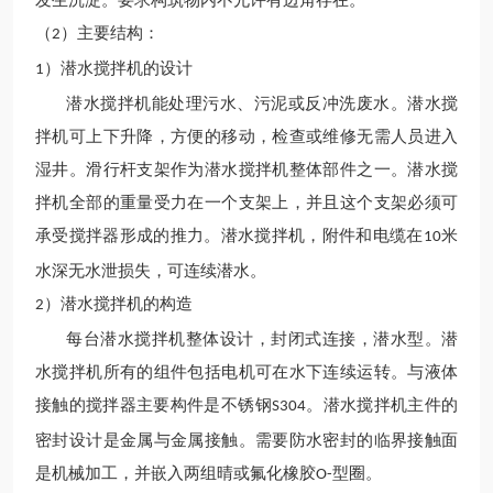
发生沉淀。要求构筑物内不允许有边角存在。
（
）主要结构：
2
）潜水搅拌机的设计
1
潜水搅拌机能处理污水、污泥或反冲洗废水。潜水搅
拌机可上下升降，方便的移动，检查或维修无需人员进入
湿井。滑行杆支架作为潜水搅拌机整体部件之一。潜水搅
拌机全部的重量受力在一个支架上，并且这个支架必须可
承受搅拌器形成的推力。潜水搅拌机，附件和电缆在
米
10
水深无水泄损失，可连续潜水。
）潜水搅拌机的构造
2
每台潜水搅拌机整体设计，封闭式连接，潜水型。潜
水搅拌机所有的组件包括电机可在水下连续运转。与液体
接触的搅拌器主要构件是不锈钢
。潜水搅拌机主件的
S304
密封设计是金属与金属接触。需要防水密封的临界接触面
是机械加工，并嵌入两组晴或氟化橡胶
型圈。
O-