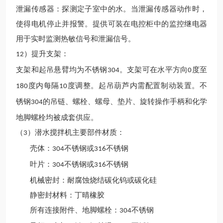
泄漏传感器：探测定子室中的水。当泄漏传感器动作时，
使得电机停止并报警。提供可装在电控柜中的监控继电器
用于实时监测热敏信号和泄漏信号。
）提升支架：
12
支架和起吊悬臂均为不锈钢
。支架可在水平方向
度至
304
0
度内每隔
度调整。起吊葫芦内需配置制动装置。不
180
10
锈钢
的吊链、螺栓、螺母、垫片、旋转操作手柄和化学
304
地脚螺栓均被成套供应。
（
）潜水搅拌机主要部件材质：
3
壳体：
不锈钢或
不锈钢
304
316
叶片：
不锈钢或
不锈钢
304
316
机械密封：耐腐蚀烧结碳化钨或碳化硅
静密封材料：丁晴橡胶
所有连接附件、地脚螺栓：
不锈钢
304