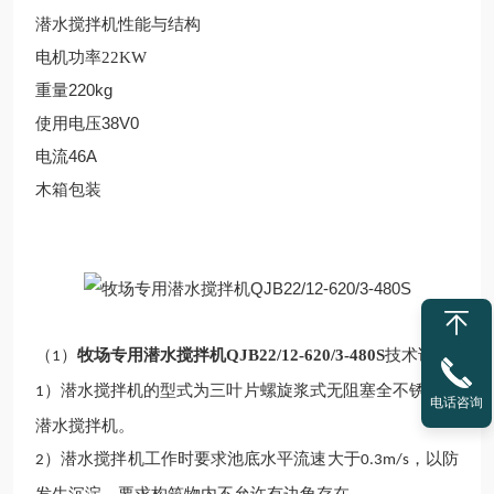
潜水搅拌机性能与结构
电机功率22KW
重量220kg
使用电压38V0
电流46A
木箱包装
（
）
牧场专用潜水搅拌机QJB22/12-620/3-480S
技术说明
1
）潜水搅拌机的型式为三叶片螺旋浆式无阻塞全不锈钢的
1
电话咨询
潜水搅拌机。
）潜水搅拌机工作时要求池底水平流速大于
，以防
2
0.3m/s