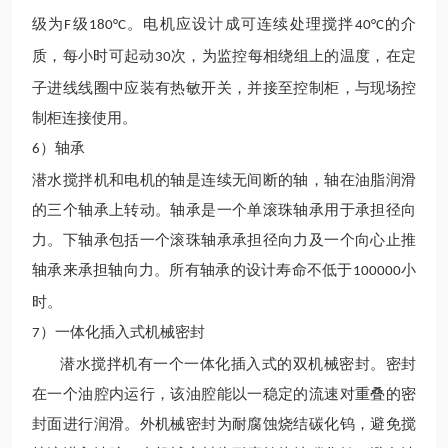
级为
级
。电机应设计成可连续处理搅拌
的介
F
180°C
40°C
质，每小时可起动
次，为监控每相绕组上的温度，在定
30
子进线线圈中应装有热敏开关，并接至控制柜，与现场控
制柜连接使用。
）轴承
6
潜水搅拌机和电机的轴是连续无间断的轴，轴在油脂润滑
的三个轴承上转动。轴承是一个单滚珠轴承用于承担径向
力。下轴承包括一个滚珠轴承承担径向力及一个向心止推
轴承来承担轴向力。所有轴承的设计寿命不低于
小
100000
时。
）一体化插入式机械密封
7
潜水搅拌机有一个一体化插入式的双机械密封。密封
在一个油腔内运行，该油腔能以一稳定的流速对重叠的密
封面进行润滑。外机械密封为耐腐蚀烧结碳化钨，避免搅