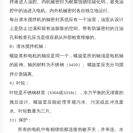
拌液进入油腔。内机械密封为耐腐蚀烧结碳化钨，避免油
腔中的油进入电机。内外机械密封各自独立地运行。
每台潜水搅拌机的轴密封系统应有一个油室，油室从设计
上是防止过满和留有油膨胀的空间。带有防漏密封的注油
孔和检查孔应当是很容易从外部检查维修的。
）潜水搅拌机轴：
8
螺旋浆和电机的轴应是同一个，螺旋桨所的轴须是电机轴
的延伸。轴的材料为不锈钢（
）。螺旋桨应充分与搅
S420
拌介质隔离。
）叶轮：
9
叶轮是不锈钢材质（
或
），水力平衡的无堵塞的
S304
S316L
拽后设计。螺旋桨应能处理常规污水、污泥或反冲洗废
水。叶轮数量为三片。
）保护：
11
所有的电机中每相绕组都连接热敏开关，并串连。水