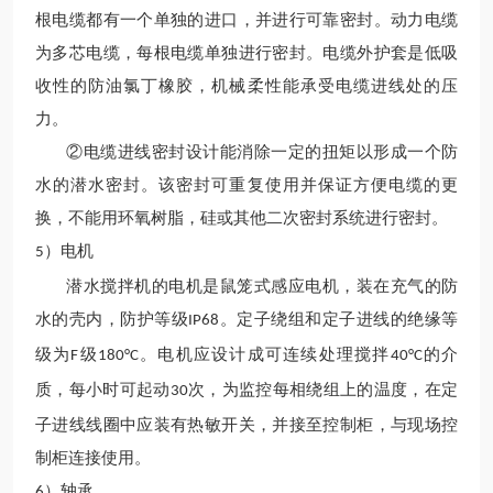
根电缆都有一个单独的进口，并进行可靠密封。动力电缆
为多芯电缆，每根电缆单独进行密封。电缆外护套是低吸
收性的防油氯丁橡胶，机械柔性能承受电缆进线处的压
力。
②电缆进线密封设计能消除一定的扭矩以形成一个防
水的潜水密封。该密封可重复使用并保证方便电缆的更
换，不能用环氧树脂，硅或其他二次密封系统进行密封。
）电机
5
潜水搅拌机的电机是鼠笼式感应电机，装在充气的防
水的壳内，防护等级
。定子绕组和定子进线的绝缘等
IP68
级为
级
。电机应设计成可连续处理搅拌
的介
F
180°C
40°C
质，每小时可起动
次，为监控每相绕组上的温度，在定
30
子进线线圈中应装有热敏开关，并接至控制柜，与现场控
制柜连接使用。
）轴承
6