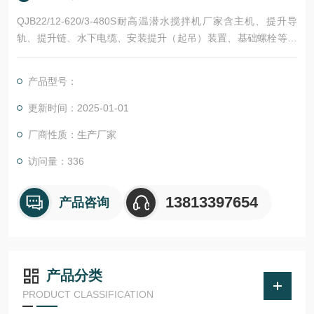
QJB22/12-620/3-480S耐高温潜水搅拌机厂家含主机、提升导
轨、提升链、水下电缆、安装提升（起吊）装置、基础螺栓等有
效和安全运行所必需的附件。设备安装、检查、试验、拆卸和重
新组装的备用工具。设备运行和维护所需的备品备件。
产品型号：
更新时间：2025-01-01
厂商性质：生产厂家
访问量：336
13813397654
产品咨询
产品分类
PRODUCT CLASSIFICATION