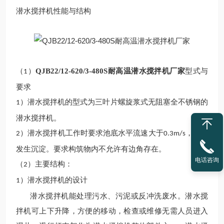
潜水搅拌机性能与结构
（
）
QJB22/12-620/3-480S耐高温潜水搅拌机厂家
型式与
1
要求
）潜水搅拌机的型式为三叶片螺旋浆式无阻塞全不锈钢的
1
潜水搅拌机。
）潜水搅拌机工作时要求池底水平流速大于
，以防
2
0.3m/s
发生沉淀。要求构筑物内不允许有边角存在。
电话咨询
（
）主要结构：
2
）潜水搅拌机的设计
1
潜水搅拌机能处理污水、污泥或反冲洗废水。潜水搅
拌机可上下升降，方便的移动，检查或维修无需人员进入