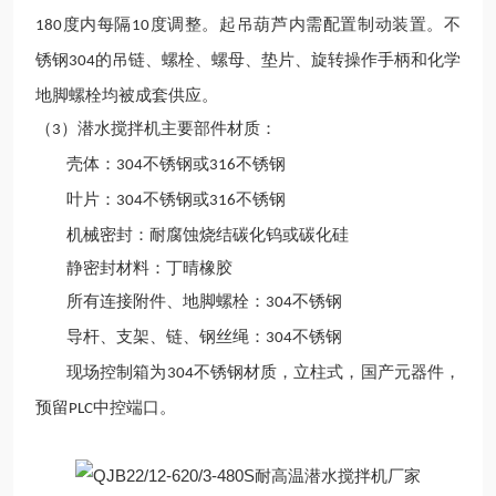
度内每隔
度调整。起吊葫芦内需配置制动装置。不
180
10
锈钢
的吊链、螺栓、螺母、垫片、旋转操作手柄和化学
304
地脚螺栓均被成套供应。
（
）潜水搅拌机主要部件材质：
3
壳体：
不锈钢或
不锈钢
304
316
叶片：
不锈钢或
不锈钢
304
316
机械密封：耐腐蚀烧结碳化钨或碳化硅
静密封材料：丁晴橡胶
所有连接附件、地脚螺栓：
不锈钢
304
导杆、支架、链、钢丝绳：
不锈钢
304
现场控制箱为
不锈钢材质，立柱式，国产元器件，
304
预留
中控端口。
PLC