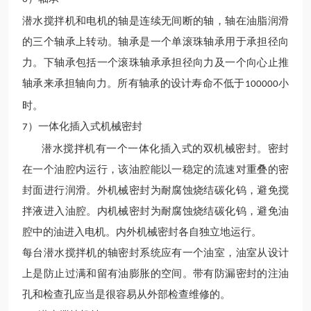
潜水搅拌机和电机的轴是连续无间断的轴，轴在油脂润滑
的三个轴承上转动。轴承是一个单滚珠轴承用于承担径向
力。下轴承包括一个滚珠轴承承担径向力及一个向心止推
轴承来承担轴向力。所有轴承的设计寿命不低于
小
100000
时。
）一体化插入式机械密封
7
潜水搅拌机有一个一体化插入式的双机械密封。密封
在一个油腔内运行，该油腔能以一稳定的流速对重叠的密
封面进行润滑。外机械密封为耐腐蚀烧结碳化钨，避免搅
拌液进入油腔。内机械密封为耐腐蚀烧结碳化钨，避免油
腔中的油进入电机。内外机械密封各自独立地运行。
每台潜水搅拌机的轴密封系统应有一个油室，油室从设计
上是防止过满和留有油膨胀的空间。带有防漏密封的注油
孔和检查孔应当是很容易从外部检查维修的。