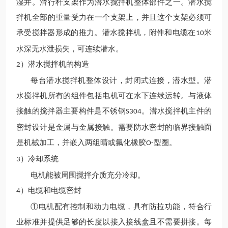
湿井。滑行杆支架作为潜水搅拌机整体部件之一。潜水搅
拌机全部的重量受力在一个支架上，并且这个支架必须可
承受搅拌器形成的推力。潜水搅拌机，附件和电缆在
米
10
水深无水泄损失，可连续潜水。
）潜水搅拌机的构造
2
每台潜水搅拌机整体设计，封闭式连接，潜水型。潜
水搅拌机所有的组件包括电机可在水下连续运转。与液体
接触的搅拌器主要构件是不锈钢
。潜水搅拌机主件的
S304
密封设计是金属与金属接触。需要防水密封的临界接触面
是机械加工，并嵌入两组晴或氟化橡胶
型圈。
O-
）冷却系统
3
电机能被周围搅拌介质充分冷却。
）电缆和电缆密封
4
①电机配有控制和动力电缆，具有防拉功能，符合行
业标准并提供足够的长度以接入接线盒且不需要拼接。每