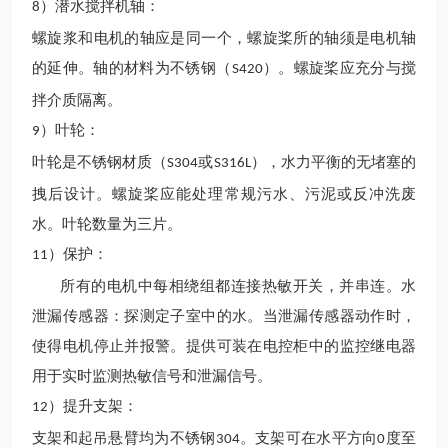
）潜水搅拌机轴：
8
螺旋浆和电机的轴应是同一个，螺旋桨所的轴须是电机轴
的延伸。轴的材料为不锈钢（
）。螺旋桨应充分与搅
S420
拌介质隔离。
）叶轮：
9
叶轮是不锈钢材质（
或
），水力平衡的无堵塞的
S304
S316L
拽后设计。螺旋桨应能处理常规污水、污泥或反冲洗废
水。叶轮数量为三片。
）保护：
11
所有的电机中每相绕组都连接热敏开关，并串连。水
泄漏传感器：探测定子室中的水。当泄漏传感器动作时，
使得电机停止并报警。提供可装在电控柜中的监控继电器
用于实时监测热敏信号和泄漏信号。
）提升支架：
12
支架和起吊悬臂均为不锈钢
。支架可在水平方向
度至
304
0