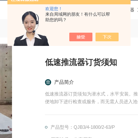
欢迎您！
当前位置：
首页
产品中心
低速推流器
来自局域网的朋友！有什么可以帮
助您的吗？
低速推流器订货须知
产品简介
低速推流器订货须知为潜水式，水平安装。推
便地卸下进行检查或服务，而无需人员进入池
产品型号：QJB3/4-1800/2-63/P