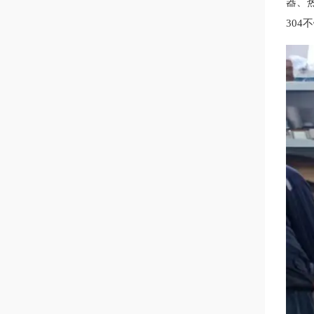
器、
304
不