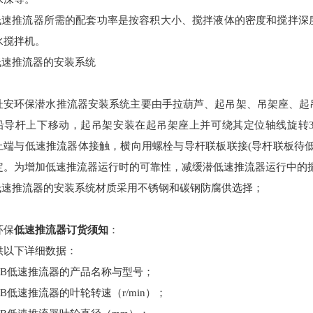
低速推流器所需的配套功率是按容积大小、搅拌液体的密度和搅拌深
水
搅拌机。
低速推流器的安装系统
杜安环保潜水推流器
安装系统主要由手拉葫芦、起吊架、吊架座、起
沿导杆上下移动，起吊架安装在起吊架座上并可绕其定位轴线旋转
上端与低速推流器体接触，横向用螺栓与导杆联板联接
(
导杆联板待
定。为增加低速推流器运行时的可靠性，减缓潜低速推流器运行中的
低速推流器的安装系统材质采用不锈钢和碳钢防腐供选择；
环保
低速推流器订货须知
：
供以下详细数据：
JB
低速推流器的产品名称与型号；
JB
低速推流器的叶轮转速（
r/min
）；