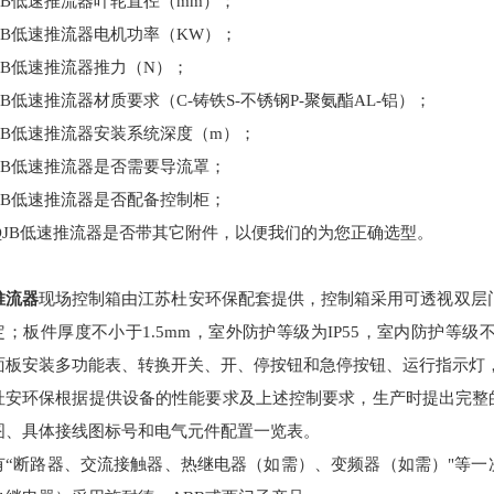
JB
低速推流器叶轮直径（
mm
）；
JB
低速推流器电机功率（
KW
）；
JB
低速推流器推力（
N
）；
JB
低速推流器材质要求（
C-
铸铁
S-
不锈钢
P-
聚氨酯
AL-
铝）；
JB
低速推流器安装系统深度（
m
）；
JB
低速推流器是否需要导流罩；
JB
低速推流器是否配备控制柜；
Q
JB
低速推流器是否带其它附件，以便我们的为您正确选型。
推流器
现场控制箱由
江苏杜安环保
配套提供，控制箱采用可透视双层
定；板件厚度不小于
1.5mm
，室外防护等级为
IP55
，室内防护等级
面板安装多功能表、转换开关、开、停按钮和急停按钮、运行指示灯
杜安环保
根据提供设备的性能要求及上述控制要求，
生产
时提出完整
图、具体接线图标号和电气元件配置一览表。
有
“断路器、交流接触器、热继电器（如需）、变频器（如需）"等