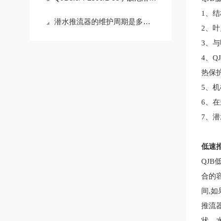
1
、结
潜水推流器的维护周期是多长时间
2
、叶
3
、与
4
、
Q
热保
5
、机
6
、在
7
、潜
低速
Q
JB
合的
间
,
如
推流
状、