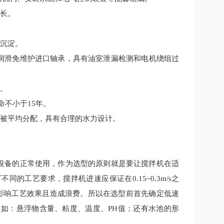
长。
沉淀。
润滑免维护进口轴承，具有油室泄漏检测和电机绕组过
。
命不小于
15
年。
被平均分配，具
有合理的
水力设计。
设备的正常使用，作为选型的原则就是要让搅拌机在适
厂不同的工艺要求，搅拌机进速应保证在
0.15~0.3m/s
之
影响工艺效果且造成浪费。所以在选型前首先确定低速
，如：悬浮物含量、粘度、温度、
PH
值；还有水池的形