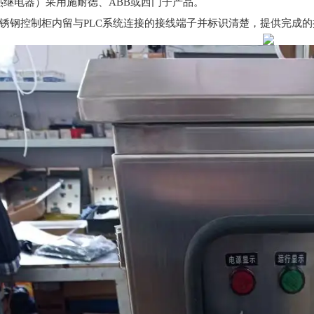
热继电器）采用施耐德、
ABB
或西门子产品。
锈钢
控制柜内留与
PLC
系统连接的接线端子并标识清楚，提供完成的