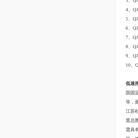
3
、
Q
4
、
Q
5
、
Q
6
、
Q
7
、
Q
8
、
Q
9
、
Q
10
、
低速
固固
等，
江苏
置总
需具