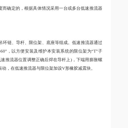
度而确定的，根据具体情况采用一台或多台
低速推流器
吊环链、导杆、限位架、底座等组成。低速推流器通过
360
°，以方便安装及维护本安装系统的限位架为“
T
"子
低速推流器位置调整正确后焊在导杆上
)
，下端用膨胀螺
振动，在低速推流器与限位架加设
V
形橡胶减震块。