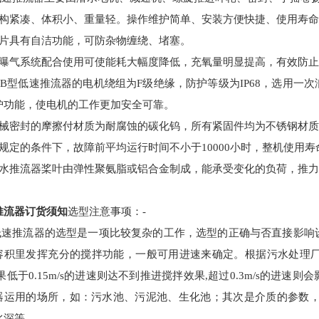
构紧凑、体积小、重量轻。操作维护简单、安装方便快捷、使用寿命
片具有自洁功能，可防杂物缠绕、堵塞。
曝气系统配合使用可使能耗大幅度降低，充氧量明显提高，有效防止
JB
型低速推流器的电机绕组为
F
级绝缘，防护等级为
IP68
，选用一次
护功能，使电机的工作更加安全可靠。
械密封的摩擦付材质为耐腐蚀的碳化钨，所有紧固件均为不锈钢材质
规定的条件下，故障前平均运行时间不小于
10000
小时，整机使用寿
水推流器桨叶由弹性聚氨脂或铝合金制成，能承受变化的负荷，推力
推流器订货须知
选型注意事项
：
-
低速推流器的选型是一项比较复杂的工作，选型的正确与否直接影响
容积里发挥充分的搅拌功能，一般可用进速来确定。根据污水处理
果低于
0.15m/s
的进速则达不到推进搅拌效果
,
超过
0.3m/s
的进速则会
器运用的场所，如：污水池、污泥池、生化池；其次是介质的参数
水深等。