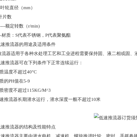
-
叶轮直径（
mm
）
叶片数
---
额定转数（
r/min)
-
材质：
S
代表不锈钢，
P
代表聚氨酯
低速推流器的用途及适用条件
推流器适用于各种水处理工艺和工业进程需要保持固、液二相或固、
低速推流器可在下列条件下正常连续运行：
质温度不超过
40
°
C
质的
PH
值在
5-9
质密度不超过
115KG/M^3
速推流器长期潜水运行，潜水深度一般不超过
10
米
低速推流器的结构及性能特点
低速推流器主要由潜水电机、减速机、螺旋推进叶轮、密封、手摇卷