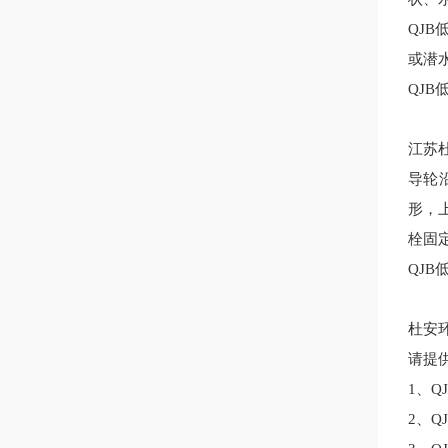
Q
JB
或潜
Q
JB
江苏
导轮
形，
栓固
Q
JB
杜安
请提
1
、
Q
2
、
Q