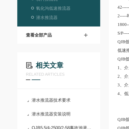
42----
氧化沟低速推流器
2-----
潜水推流器
1800--
S/P----
查看全部产品
Q
JB
低速
Q
JB
相关文章
1
、介
RELATED ARTICLES
2
、介
3
、介
4
、低
潜水推流器技术要求
潜水推流器安装说明
Q
JB
QJB5.5/4-2500/2-58事故池潜水推流器简介
Q
JB