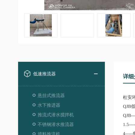
低速推流器
详细
悬挂式推流器
杜安
水下推进器
Q
JB
推流式潜水搅拌机
QJB
--
不锈钢潜水推流器
1.5----
4-----
填料推流机