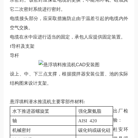
水密封。该密封应保证电缆的更换，不能用环氧、硅或其
它二次密封系统进行密封。
电缆接头部分，应采取措施防止由于温差引起的电缆内外
空气交换。
电缆在水中应进行适当的固定，承包人应提供固定装置。
f
导杆及支架
导杆
设上、中、下三点支撑，根据搅拌器安装位置、池的实际
结构图来设计支架。
悬浮填料
潜水推流机主要零部件材料
:
出厂检
水下推进器螺旋桨
强化聚氨脂
验
：
轴
AISI
420
杜安环
机械密封
碳化钨或碳化硅