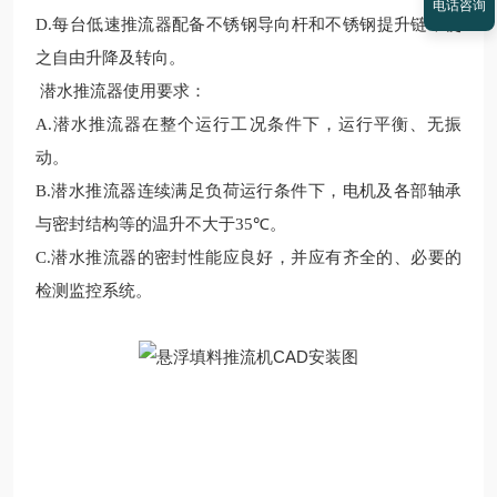
电话咨询
D.
每台
低速
推
流
器配备不锈钢导向杆和不锈钢提升链，使
之自由升降及转向。
潜水推流器
使用要求
：
A.
潜水
推
流
器在整个运行工况条件下，运行平衡、无振
动。
B.
潜水
推
流
器连续满足负荷运行条件下
，
电机及各部轴承
与密封结构等的温升不大于
35
℃。
C.
潜水
推
流
器的密封性能应良好，并应有齐全的、必要的
检测监控系统。