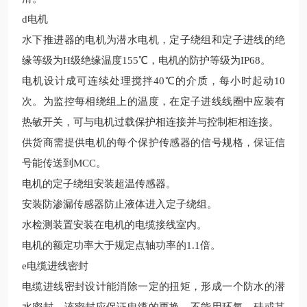
d
电机
水下推进器的电机为潜水电机，定子绕组和定子进线的绝
缘等级为
H
级绝缘温度
155
℃，电机的防护等级为
IP68
。
电机设计成可连续处理搅拌
40
℃的介质，每小时起动
10
次。为监控每相绕组上的温度，在定子进线线圈中应装有
热敏开关，可与电机过载保护相连接并与控制柜相连接。
供货商需提供电机的每个保护传感器的信号规格，保证信
号能传送到
MCC
。
电机的定子绕组安装超温传感器。
安装防渗漏传感器防止液体进入定子绕组。
水检测装置安装在电机的电缆接线室内。
电机的额定功率大于规定点轴功率的
1.1
倍。
e
电缆进线密封
电缆进线密封设计能消除一定的扭矩，形成一个防水的潜