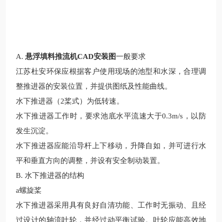
A.
悬浮填料推流机CAD安装图
一般要求
江苏杜安环保应根据客户使用现场的
池型和水深，合理调
整推进器的安装位置，并提供图纸及性能曲线。
水下推进器（
2
桨式）为低转速。
水下推进器工作时，要求池底水平流速大于
0.3m/s
，以防
发生沉淀。
水下推进器应能沿导杆上下移动，升降自如，并可进行水
平和垂直方向的调整，并设有安全制动装置。
B.
水下推进器的结构
a
螺旋桨
水下推进器采用具有良好自清功能、工作时无振动、且经
过设计的轴流叶轮，并经过动平衡试验。叶轮应能高效地