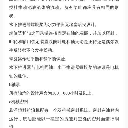
搅拌推动池底流体的流动。所有桨叶都应具有相同的形
状。
水下推进器螺旋桨为水力平衡无堵塞后曳设计。
螺旋桨和轴之间采键连接固定在轴的端部，并加以密封，
叶轮和轴用锁定装置以防叶轮和轴无论是正转还是偶尔发
生反转都不会发生松动。
螺旋桨作动平衡和静平衡试验。
水下推进器与电机同轴。水下推进器螺旋桨的轴须是电机
轴的延伸。
b
轴承
所有轴承的设计寿命为
100
，
000
小时
及以上
。
c
机械密封
悬浮填料推流机配有一个双机械密封系统。密封在油腔内
运行，该油腔能以一稳定的流速对重叠的密封面进行润
滑。