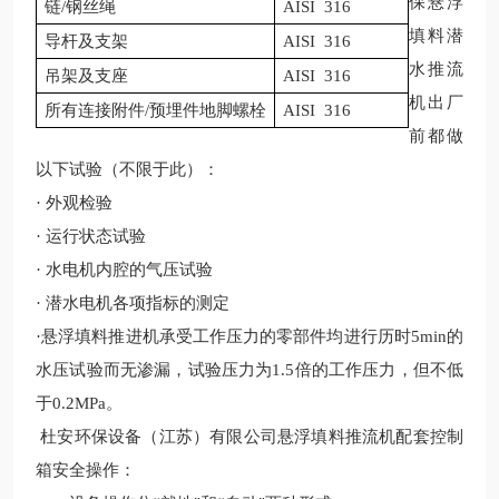
保悬浮
链
/
钢丝绳
AISI
316
填料潜
导杆及支架
AISI
316
水推流
吊架及支座
AISI
316
机出厂
所有连接附件
/
预埋件地脚螺栓
AISI
316
前都做
以下试验（不限于此）：
· 外观检验
· 运行状态试验
· 水电机内腔的气压试验
· 潜水电机各项指标的测定
·悬浮填料推进机承受工作压力的零部件均进行历时
5min
的
水压试验而无渗漏，试验压力为
1.5
倍的工作压力，但不低
于
0.2MPa
。
杜安环保设备（江苏）有限公司悬浮填料推流机
配套控制
箱
安全操作：