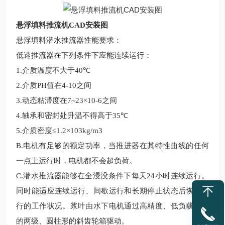
悬浮填料推流机CAD安装图
悬浮填料潜水推流器
性能要求
：
低速
推
流
器在下列条件下应能连续运行：
1.
介质温度不大于
40
℃
2.
介质
PH
值在
4-10
之间
3.
动态粘滞度在
7~23
×
10-6
之间
4.
轴承和密封处升温不得高于
35
℃
5.
介质密度≤
1.2
×
103kg/m3
B.
电机有足够的额定功率，当推进器在其特性曲线的任何
一点上运行时，电机都不会超负荷。
C.
潜水推
流
器能够在全浸没条件下每天
24
小时连续运行。
同时能适应连续运行、间歇运行和长期停止状态后恢复运
行的工作状况。浆叶由水下电机通过高精度、低负载齿轮
的两级、圆柱形的斜齿轮箱驱动。