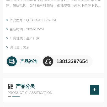
件，包括电机、齿轮箱和叶轮等，都能够在下列水下条件下长时
间、连续运行：介质温度0～40℃、介质pH值在4～10之间、动
态粘滞度在7～23&amp;amp;amp;#215;10-6之间、轴承和密封
产品型号：QJB3/4-1800/2-63/P
处升温不得高于35℃、介质密度≤1.1&amp;amp;amp;#215;103k
g/m3。
更新时间：2024-12-24
厂商性质：生产厂家
访问量：319
13813397654
产品咨询
产品分类
PRODUCT CLASSIFICATION