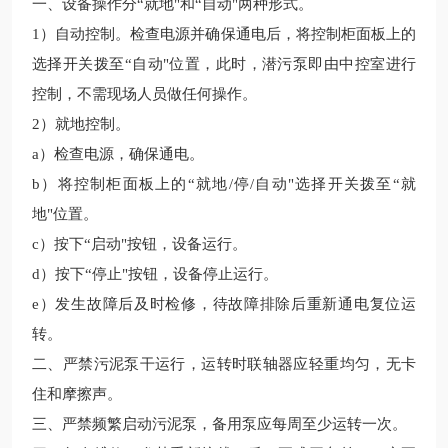
一、设备操作分
“就地"和“自动"两种形式。
1
）自动控制。检查电源并确保通电后，将控制柜面板上的
选择开关拨至“自动"位置，此时，潜污泵即由中控室进行
控制，不需现场人员做任何操作。
2
）就地控制。
a
）检查电源，确保通电。
b
）将控制柜面板上的“就地
/
停
/
自动"选择开关拨至“就
地"位置。
c
）按下“启动"按钮，设备运行。
d
）按下“停止"按钮，设备停止运行。
e
）发生故障后及时检修，待故障排除后重新通电复位运
转。
二、严禁污泥泵干运行，运转时联轴器应轻重均匀，无卡
住和摩擦声。
三、严禁频繁启动污泥泵，备用泵应每周至少运转一次。