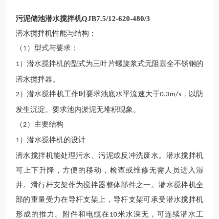
污泥储池潜水搅拌机QJB7.5/12-620-480/3
潜水搅拌机
性能与结构
：
（
）型式与要求
：
1
）潜水搅拌机的型式为三叶片螺旋浆式无阻塞全不锈钢的
1
潜水搅拌器。
）
潜水
搅拌
机
工作时要求池底水平流速大于
，以防
2
0.3m/s
发生沉淀。要求
池
内
淤泥无堆积现象
。
（
）主要结构
2
）
潜水
搅拌
机
的设计
1
潜水
搅拌
机
能处理污水、污泥或反冲洗废水。
潜水
搅拌
机
可上下升降，方便的移动，检查或维修无需人员进入湿
井。滑行杆支架作为搅拌器整体部件之一。
潜水
搅拌
机
全
部的重量受力在
导杆
支架上，
导杆
支架可承受
潜水
搅拌
机
形成的推力。附件和电缆在
米水深无，可连续潜水
工
10