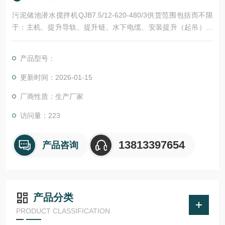
污泥储池潜水搅拌机QJB7.5/12-620-480/3供货范围包括而不限
于：主机、提升导轨、提升链、水下电缆、安装提升（起吊）装
置、基础螺栓等有效和充分运行所必需的附件。设备安装、检
查、试验、拆卸和重新组装的备用工具。设备运行和维护所需的
产品型号：
备品备件。
更新时间：2026-01-15
厂商性质：生产厂家
访问量：223
13813397654
产品咨询
产品分类
PRODUCT CLASSIFICATION