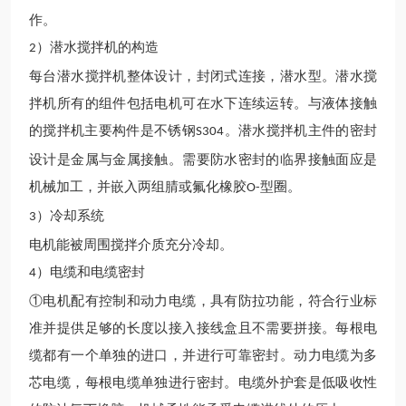
作
。
）
潜水
搅拌
机
的构造
2
每台
潜水
搅拌
机
整体设计，封闭式连接，潜水型。
潜水
搅
拌
机
所有的组件包括电机可在水下连续运转。与液体接触
的搅拌
机
主要构件是不锈钢
。
潜水
搅拌
机
主件的密封
S304
设计是金属与金属接触。需要防水密封的临界接触面应是
机械加工，并嵌入两组腈或氟化橡胶
型圈。
O-
）冷却系统
3
电机能被周围搅拌介质充分冷却。
）电缆和电缆密封
4
①电机配有控制和动力电缆，具有防拉功能，符
合行业
标
准并提供足够的长度以接入接线盒且不需要拼接。每根电
缆都有一个单独的进口，并进行可靠密封。动力电缆为多
芯电缆，每根电缆单独进行密封。电缆外护套是低吸收性