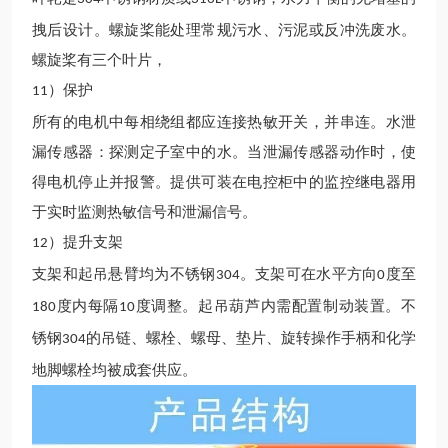
拽后设计。螺旋桨能处理常规污水、污泥或反冲洗废水。
螺旋桨有三个叶片
，
）保护
11
所有的电机中每相绕组都应连接热敏开关，并串连。水泄
漏传感器：探测定子室中的水。当泄漏传感器动作时，使
得电机停止并报警。提供可装在电控柜中的监控继电器用
于实时监测热敏信号和泄漏信号。
）提升支架
12
支架和起吊悬臂均为不锈钢
。支架可在水平方向
度至
304
0
度内每隔
度调整。起吊葫芦内需配置制动装置。不
180
10
锈钢
的吊链、螺栓、螺母、垫片、旋转操作手柄和化学
304
地脚螺栓均被成套供应。