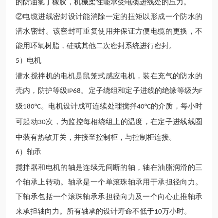
的防油氯丁橡胶，机械柔性能承受电缆进线处的压力。
②电缆进线密封设计能消除一定的扭矩以形成一个防水的
潜水密封。该密封可重复使用并保证方便电缆的更换，不
能用环氧树脂，硅或其他二次密封系统进行密封。
）电机
5
潜水
搅拌
机
的电机是鼠笼式感应电机，装在充气的防水的
壳内，防护等级
。定子绕组和定子进线的绝缘等级为
IP68
F
级
。电机设计成可连续处理搅拌
的介质，每小时
180°C
40°C
可起动
次，为监控每相绕组上的温度，在定子进线线圈
30
中装有热敏开关，并接至控制柜，与控制柜连接。
）轴承
6
搅拌器和电机的轴是连续无间断的轴，轴在油脂润滑的三
个轴承上转动。轴承是一个单滚珠轴承用于承担径向力。
下轴承包括一个滚珠轴承承担径向力及一个向心止推轴承
来承担轴向力。所有轴承的设计寿命
不低于
万
小时。
10