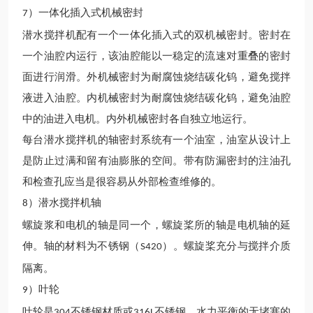
）一体化插入式机械密封
7
潜水
搅拌
机
配有一个一体化插入式的双机械密封。密封在
一个油腔内运行，该油腔能以一稳定的流速对重叠的密封
面进行润滑。外机械密封为耐腐蚀烧结碳化钨，避免搅拌
液进入油腔。内机械密封为耐腐蚀烧结碳化钨，避免油腔
中的油进入电机。内外机械密封各自独立地运行。
每台
潜水
搅拌
机
的轴密封系统有一个油室，油室从设计上
是防止过满和留有油膨胀的空间。带有防漏密封的注油孔
和检查孔应当是很容易从外部检查维修的。
）
潜水
搅拌
机
轴
8
螺旋浆和电机的轴是同一个，螺旋桨所的轴是电机轴的延
伸。轴的材料为不锈钢（
）。螺旋桨
充分
与搅拌介质
S420
隔离。
）
叶轮
9
叶轮
是
不锈钢材质
或
不锈钢
，水力平衡的无堵塞的
304
316L