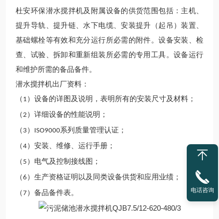
杜安环保
潜水搅拌机及附属设备的供货范围包括：主机、
提升导轨、提升链、水下电缆、安装提升（起吊）装置、
基础螺栓等有效和
充分
运行所必需的附件。设备安装、检
查、试验、拆卸和重新组装所必需的专用工具。设备运行
和维护所需的备品备件。
潜水搅拌机出厂资料：
（
）设备的详图及说明，表明所有的安装尺寸及材料；
1
（
）详细设备的性能说明；
2
（
）
系列质量管理认证；
3
ISO9000
（
）安装、维修、运行手册；
4
（
）电气及控制接线图；
5
（
）
生产
资格证明以及同类设备供货和应用业绩；
6
电话咨询
（
）备品备件表。
7