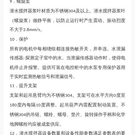
．螺旋桨
9
潜水搅拌器浆叶材质为不锈钢
及以上。潜水搅拌器浆叶
304
（螺旋浆）做静平衡，以防止运行时产生震动。振动烈度
不大于
。
2.8mm/s
．保护
10
所有的电机中每相绕组都连接热敏开关，并串连。水泄漏
传感器
探测定子室中的水。当泄漏传感器动作时，使得电
:
机停止并报警。提供可装在电控柜中的水泵专用保护器用
于实时监测热敏信号和泄漏信号。
．提升支架
11
支架和起吊悬臂均为不锈钢
。支架可在水平方向
度至
304
0
度内每隔
度调整。起吊葫芦内需配置制动装置。不
180
10
锈钢
的吊链、螺栓、螺母、垫片、旋转操作手柄和化学
304
地脚螺栓均应被成套供应。
．潜水搅拌器设备数量和设备性能参数满足参数表的要
12