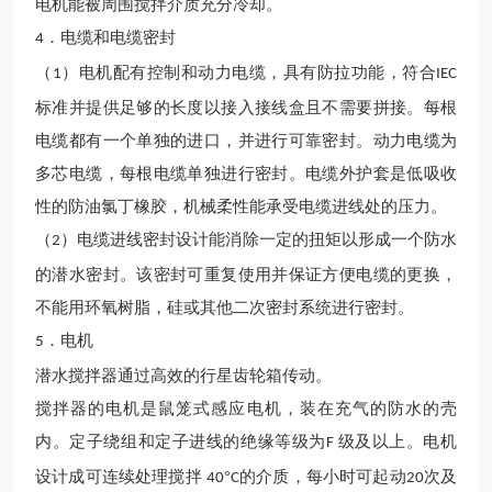
电机能被周围搅拌介质充分冷却。
．电缆和电缆密封
4
（
）电机配有控制和动力电缆，具有防拉功能，符合
1
IEC
标准并提供足够的长度以接入接线盒且不需要拼接。每根
电缆都有一个单独的进口，并进行可靠密封。动力电缆为
多芯电缆，每根电缆单独进行密封。电缆外护套是低吸收
性的防油氯丁橡胶，机械柔性能承受电缆进线处的压力。
（
）电缆进线密封设计能消除一定的扭矩以形成一个防水
2
的潜水密封。该密封可重复使用并保证方便电缆的更换，
不能用环氧树脂，硅或其他二次密封系统进行密封。
．电机
5
潜水搅拌器通过高效的行星齿轮箱传动。
搅拌器的电机是鼠笼式感应电机，装在充气的防水的壳
内。定子绕组和定子进线的绝缘等级为
级及以上。电机
F
设计成可连续处理搅拌
°
的介质，每小时可起动
次及
40
C
20