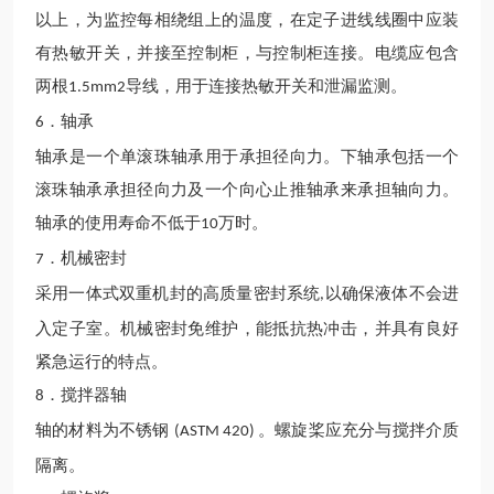
以上，为监控每相绕组上的温度，在定子进线线圈中应装
有热敏开关，并接至控制柜，与控制柜连接。电缆应包含
两根
导线，用于连接热敏开关和泄漏监测。
1.5mm2
．轴承
6
轴承是一个单滚珠轴承用于承担径向力。下轴承包括一个
滚珠轴承承担径向力及一个向心止推轴承来承担轴向力。
轴承的
使用
寿命
不低于
万
时。
10
．机械密封
7
采用一体式双重机封的高质量密封系统
以确保液体不会进
,
入定子室。机械密封免维护，能抵抗热冲击，并具有良好
紧急运行的特点。
．搅拌器轴
8
轴的材料为不锈钢
。螺旋桨应
充分
与搅拌介质
(ASTM 420)
隔离。