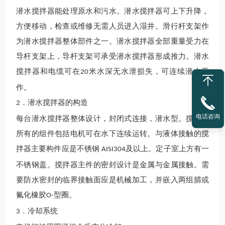
潜水
搅拌器能处理原水和污水。
潜水
搅拌器可上下升降，
方便移动，检查或维修无需人员进入湿井。滑行杆支架作
为
潜水
搅拌器整体部件之一。
潜水
搅拌器全部重量受力在
导杆
支架上，
导杆
支架可承受
潜水
搅拌器形成推力。
潜水
搅拌器
和
电缆
可在
米水深无水泄损失，可连续潜水
工
2
0
作
。
．
潜水
搅拌器的构造
2
电话咨询
每台
潜水
搅拌器整体设计，封闭式连接，潜水型。搅拌器
所有的组件包括电机可在水下连续运转。与液体接触的搅
拌器主要构件应是不锈钢
及以上。定子室上方有一
AISI304
不锈钢盖。搅拌器主件的密封设计是金属与金属接触。需
要防水密封的临界接触面应是机械加工，并嵌入两组腈或
氟化橡胶
型圈。
O-
．冷却系统
3