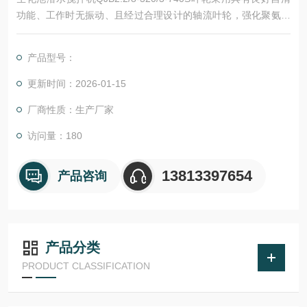
功能、工作时无振动、且经过合理设计的轴流叶轮，强化聚氨脂
铸造桨叶，并经过动平衡试验。叶轮能高效地搅拌推动池底流体
的流动。所有桨叶都应具有相同的形状。潜水搅拌器叶轮为水力
产品型号：
平衡无堵塞后曵设计。叶轮和轴之间采用键连接固定在轴的端
部，并加以密封，叶轮和轴采用锁定装置以防叶轮和轴无论是正
更新时间：2026-01-15
转还是偶尔发生反转都不会发生松动。叶轮作动平衡和
厂商性质：生产厂家
访问量：180
13813397654
产品咨询
产品分类
PRODUCT CLASSIFICATION