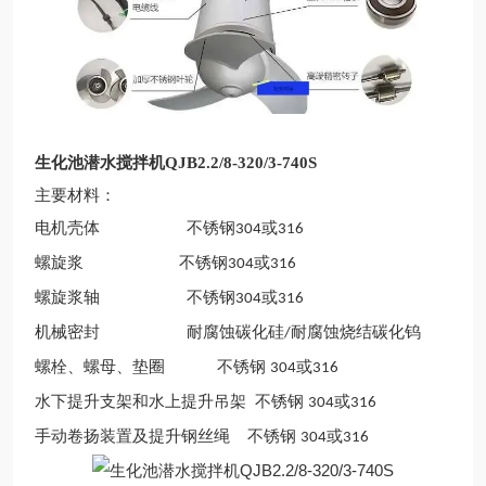
生化池潜水搅拌机QJB2.2/8-320/3-740S
主要材料：
电机壳体
不锈钢
或
304
316
螺旋浆
不锈钢
或
304
316
螺旋浆轴
不锈钢
或
304
316
机械密封
耐腐蚀碳化硅
耐腐蚀烧结碳化钨
/
螺栓、螺母、垫圈
不锈钢
或
304
316
水下提升支架和水上提升吊架
不锈钢
或
304
316
手动卷扬装置及提升钢丝绳
不锈钢
或
304
316