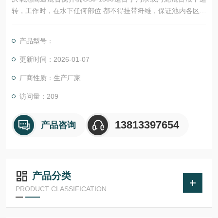
转，工作时，在水下任何部位 都不得挂带纤维，保证池内各区搅
拌均匀，整个池内不会有污泥沉淀，无淤泥堆积。确保单位流量
功耗具有足够的轴向推力和满足工艺池型和介质等要求为原则。
产品型号：
更新时间：2026-01-07
厂商性质：生产厂家
访问量：209
13813397654
产品咨询
产品分类
PRODUCT CLASSIFICATION