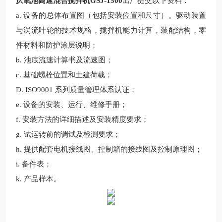
厌氧池高速混合搅拌机GSJ-1500
出厂
提交以下资料：
a.
设备的总体布置图（包括安装位置和尺寸）。驱动装置
与涡流叶轮的技术规格，搅拌机能力计算，装配结构，零
件材料和防护涂层说明；
b.
池底流速计算书及流速图；
c.
基础螺栓位置和土建荷载；
D
.
ISO9001
系列质量管理体系认证；
e.
设备的安装、运行、维修手册；
f.
安装方法的详细描述及安装精度要求；
g.
试运转前的调试及检测要求；
h.
提供配套电机接线图、控制箱的接线图及控制原理图；
i.
备件表；
k.
产品样本。