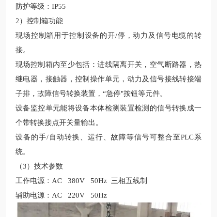
防护等级：
IP55
2
）
控制箱功能
现场
控制箱用于控制
设备
的开
/
停，动力及信号电缆的转
接。
现场
控制箱内至少包括：进线隔离开关，空气断路器，热
继电器，接触器，控制操作单元，动力及信号接线转接端
子排，故障信号转换装置，
“急停"按钮等元件。
设备
监控单元能将
设备
本体检测装置检测的信号转换成一
个带转换接点开关量输出。
设备
的手
/
自动转换、运行、故障等信号可整合至
PLC
系
统。
（
3
）技术参数
工作电源：
AC 380V 50Hz
三相五线制
辅助电源：
AC 220V 50Hz