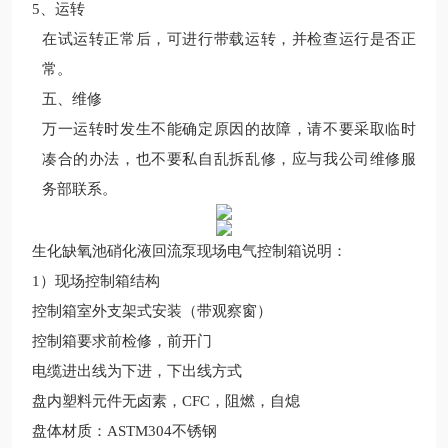
5、运转
在试运转正常后，可进行带载运转，并检查运行是否正
常。
五、维修
万一运转时发生不能确定原因的故障，请不要采取临时
凑合的办法，也不要私自乱拆乱修，应与我公司维修服
务部联系。
生化缺氧池硝化液回流泵
现场
电气控制
箱说明：
1
）现场
控制箱结构
控制箱室外支架式安装（带观察窗）
控制箱要求前检修，前开门
电缆进出线为下进，下出线方式
盘内塑料元件无卤素，
CFC
，阻燃，自熄
盘体材质：
ASTM304
不锈钢