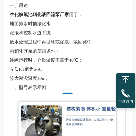
一、用途
生化缺氧池硝化液回流泵厂家
用于：
地面排水时抽净化水；
灌溉和控制水道系统；
废水处理过程中再循环或泥浆抽吸回路中。
内销化PP泵的使用条件：
连续运行时，介质温度不高于
40℃；
介质
PH值为6-9。
较大潜没深度
10m。
二、型号表示示例
电话咨询