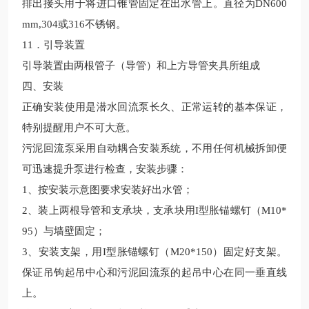
排出接头用于将进口锥管固定在出水管上。直径为
DN600
mm,304或316不锈钢。
11．引导装置
引导装置由两根管子（导管）和上方导管夹具所组成
四、安装
正确安装使用是
潜水回流
泵长久、正常运转的基本保证，
特别提醒用户不可大意。
污泥回流泵采用自动耦合安装系统，不用任何机械拆卸便
可迅速提升泵进行检查，安装步骤：
1、按安装示意图要求安装好出水管；
2、装上两根导管和支承块，支承块用I型胀锚螺钉（M10*
95）与墙壁固定；
3、安装支架，用I型胀锚螺钉（M20*150）固定好支架。
保证吊钩起吊中心和污泥回流泵的起吊中心在同一垂直线
上。