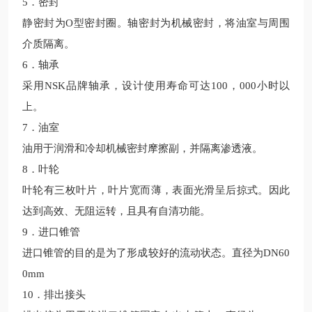
5．密封
静密封为
O型密封圈。轴密封为机械密封，将油室与周围
介质隔离。
6．轴承
采用
NSK品牌轴承，设计使用寿命可达100，000小时以
上。
7．油室
油用于润滑和冷却机械密封摩擦副，并隔离渗透液。
8．叶轮
叶轮有三枚叶片，叶片宽而薄，表面光滑呈后掠式。因此
达到高效、无阻运转，且具有自清功能。
9．进口锥管
进口锥管的目的是为了形成较好的流动状态。直径为
DN60
0mm
10．排出接头