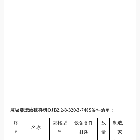
垃圾渗滤液搅拌机QJB2.2/8-320/3-740S
备件清单：
序
规格型
设备备件
数
制造厂
名称
号
号
材质
量
家