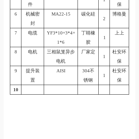
件
保
6
机械密
MA22-15
碳化硅
博格曼
2
封
7
电缆
YF3*10+3*4+
丁睛橡
上上
1
1*6
胶
8
电机
三相鼠笼异步
厂家定
杜安环
1
电机
保
9
提升装
AISI
304不
杜安环
1
置
锈钢
保
10