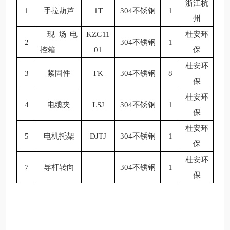
浙江杭
1
手拉葫芦
1T
304不锈钢
1
州
现场电
KZG11
杜安环
2
304不锈钢
1
控箱
01
保
杜安环
3
紧固件
FK
304不锈钢
8
保
杜安环
4
电缆夹
LSJ
304不锈钢
1
保
杜安环
5
电机托架
DJTJ
304不锈钢
1
保
杜安环
7
导杆转向
304不锈钢
1
保