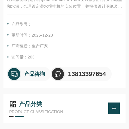
和水深，合理设定潜水搅拌机的安装位置，并提供设计图纸及性
能曲线。供货时，杜安环保提供潜水搅拌机推力检测报告。潜水
搅拌机采用低转速螺旋桨，螺旋桨为 2～3 个叶片。潜水搅拌机
产品型号：
工作时，要求池底水平流速大于 0.3m/s，以防发生沉淀。潜水搅
拌机能沿导杆上下移动，升降自如，并可进行水平角度和垂直方
更新时间：2025-12-23
向的调整，并设有充分制动装置。
厂商性质：生产厂家
访问量：203
13813397654
产品咨询
产品分类
PRODUCT CLASSIFICATION