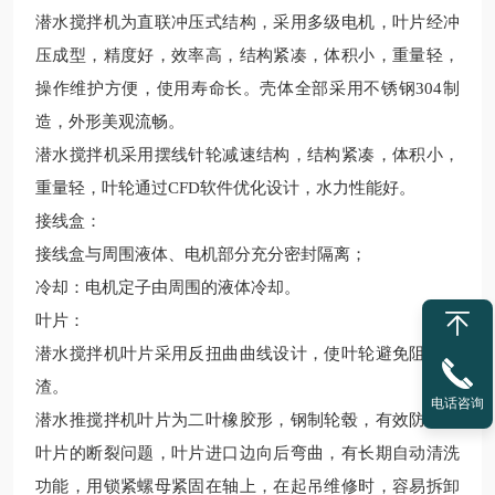
潜水搅拌机为直联冲压式结构，采用多级电机，叶片经冲
压成型，精度好，效率高，结构紧凑，体积小，重量轻，
操作维护方便，使用寿命长。壳体全部采用不锈钢304制
造，外形美观流畅。
潜水搅拌机采用摆线针轮减速结构，结构紧凑，体积小，
重量轻，叶轮通过CFD软件优化设计，水力性能好。
接线盒：
接线盒与周围液体、电机部分充分密封隔离；
冷却：电机定子由周围的液体冷却。
叶片：
潜水搅拌机叶片采用反扭曲曲线设计，使叶轮避免阻塞结
渣。
电话咨询
潜水推搅拌机叶片为二叶橡胶形，钢制轮毂，有效防止了
叶片的断裂问题，叶片进口边向后弯曲，有长期自动清洗
功能，用锁紧螺母紧固在轴上，在起吊维修时，容易拆卸