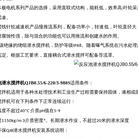
多极电机系列产品的选择，采用直联式结构，能耗低，效率高
叶轮采
;
紧凑。
摆线针轮减速机产品慢推流系列，配备功率小，转速低，叶轮直径大
耐腐蚀性强，除与混合的功能也可以用推流和创建水的作用。
级绝缘的绕组潜水搅拌机，防护等级
。随着曝气系统在污水处理
IP68
沉淀。根据工艺要求，直接耦合式潜水搅拌可配备导流罩。
水搅拌机QJB0.55/6-220/3-980S
适用条件：
搅拌机适用于各种水处理技术和工业生产过程需要保持固体，液相或
搅拌机可在下列条件下正常连续运行：
温度不超过
°
介质
值在
40
C
pH
5-9
过
介质密度
。长期潜水作业，不超过
米的潜水深度
1150kg/m 3
^
20
环保
潜水搅拌机安装系统
说明：
QJB