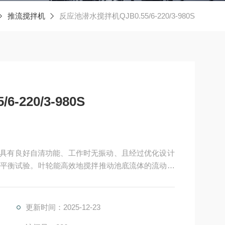
推流搅拌机
反应池潜水搅拌机QJB0.55/6-220/3-980S
-220/3-980S
980S采用具有良好自清功能、工作时无振动、且经过优化设计
平衡试验。叶轮能高效地搅拌推动池底流体的流动。
加以密封，叶轮和轴必须采用锁定装置以防叶轮和轴
。叶轮作动平衡和静平衡试验.
更新时间：2025-12-23