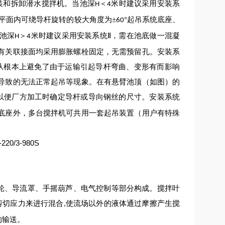
装和拆卸潜水搅拌机。当池深
＜
米时建议采用安装系
H
4
平面内可绕导杆旋转的
较
大角度为±
°起吊系统底座、
60
池深
＞
米时建议采用安装系统Ⅱ，需在池底做一混凝
H
4
有关联接面均采用膨胀螺栓固定，无需预留孔。安装系
从根本上避免了由于运输引起导杆弯曲、变形有而影响
导致的无法正常起吊等现象。在有悬臂池顶（如图）的
以便厂方加工时确定导杆或导向钢丝的尺寸。安装系统
底座外，多台搅拌机可共用一套起吊装置（用户有特殊
轮、导流罩、手摇葫芦、电气控制等部分构成。搅拌叶
剪切应力来进行混合
使流场以外的液体通过摩擦产生搅
,
的输送。