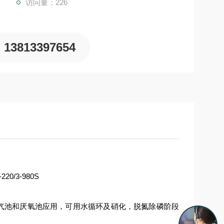
访问量：226
13813397654
气池和厌氧池应用，可用水循环及硝化，脱氮除磷阶段