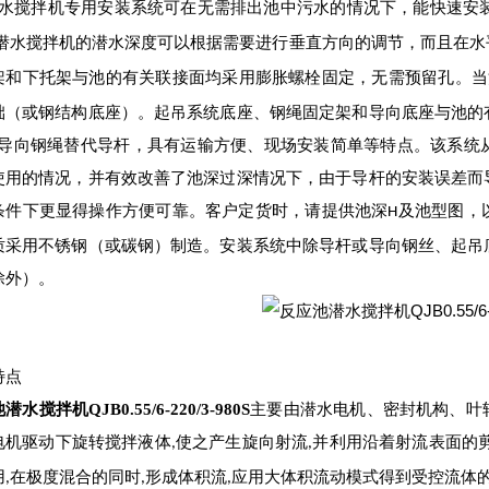
水搅拌机专用安装系统可在无需排出池中污水的情况下，能快速安
。潜水搅拌机的潜水深度可以根据需要进行垂直方向的调节，而且在水
架和下托架与池的有关联接面均采用膨胀螺栓固定，无需预留孔。当
础（或钢结构底座）。起吊系统底座、钢绳固定架和导向底座与池的
用导向钢绳替代导杆，具有运输方便、现场安装简单等特点。该系统
使用的情况，并有效改善了池深过深情况下，由于导杆的安装误差而
条件下更显得操作方便可靠。客户定货时，请提供池深
及池型图，
H
质采用不锈钢（或碳钢）制造。安装系统中除导杆或导向钢丝、起吊
除外）。
特点
水搅拌机QJB0.55/6-220/3-980S
主要由潜水电机、密封机构、叶
电机驱动下旋转搅拌液体
使之产生旋向射流
并利用沿着射流表面的
,
,
用
在极度混合的同时
形成体积流
应用大体积流动模式得到受控流体
,
,
,