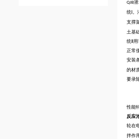
潜
QJB
统Ⅰ
支撑
土基
统Ⅱ
正常
安装
的材
要录
性能
反应池潜
轮在
拌作