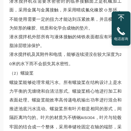
潜水搅拌机在需要水密密封的临界接触面上是机械加工
面，采用金属与金属接触，并采用
晴
或氟化橡胶
形环，
O
不能使用需要一定的扭力才能达到压紧效果，并且横截面
为矩形的橡胶、纸质和化学合成物的垫片。
潜水搅拌机
外部所有与液体接触的铸铁表面都应有环氧树
电话咨询
脂涂层喷涂保护。
潜水
搅拌
机
及其附件和电缆，能够连续浸没在
较
大深度为
2
米的水下而不会损失其水密性。
0
（
）螺旋桨
2
螺旋桨能够处理常规污水。所有螺旋桨在结构设计上是水
力平衡的无缠绕和自清洁形式。螺旋桨精心地进行加工和
表面处理。螺旋桨能效率
高
传递电机输出功率进行混合和
推进池底污水流动。螺旋桨所有叶片都是相同的形式，间
隔距离均匀的。叶片的材质为不锈钢
，叶片与轮毂
AISI304
牢固的结合成一个整体，采用单键栓固定在轴的端部，采