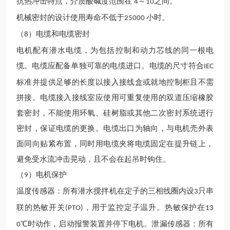
抗热冲击特点，介质酸碱度范围在
～
之间。
4
10
机械密封的设计使用寿命
不低于
小时。
25000
（
）电缆和电缆密封
8
电机配有潜水电缆，为包括控制和动力芯线的同一根电
缆。电缆应配备单独可靠的电缆进口。电缆的尺寸符合
IEC
标准并提供足够的长度以接入接线盒或就地控制柜且不需
拼接。电缆接入接线室应使用可重复使用的双道压缩橡胶
套密封，不能使用环氧、硅树脂或其他二次密封系统进行
密封，保证电缆的更换。电缆出口为轴向，与电机壳外表
面同向贴紧布置，同时用电缆夹将电缆固定在提升链上，
避免受水流冲击晃动，且不会在起吊时钩住。
（
）电机保护
9
温度传感器：所有
潜水
搅拌
机
在定子的三相线圈内设
只串
3
联的热敏开关
，用于监控定子温升。热敏保护在
(PTO)
13
℃时动作，启动报警装置并停下电机。泄漏传感器：所有
0