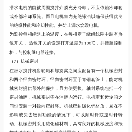
潜水电机的能被周围搅拌介质充分冷却，不应依赖冷却套
或外部冷却系统。而且电机室内充绝缘油以确保获得优良
的绝缘性能和冷却性能。并防止漏水烧毁电机。
为监控每相绕阻上的温度，在每相定子绕组线圈中装有热
敏开关，
热敏开关的设定打开温度为
℃，并接至控制
130
柜，与控制继电器连接。
（
）机械密封
7
在
潜水
搅拌
机
齿轮箱和螺旋桨之间应配备有一个机械密封
和两个径向密封环，径向密封环置于青铜套管上，能对机
械密封提供额外的保护，且方便更换。轴封系统包括一个
密封油腔，机械密封需在油腔内运行。电机室和齿轮箱之
间也安装一对径向密封环。机械密封
碳化钨材质
，且在不
影响或失去密封功能的情况下，可以顺时针或逆时针转
动。机械密封采用碳化硅材料，具有良好的机械强度和抵