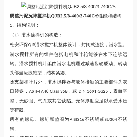
调整
污泥沉降搅拌机QJB2.5/8-400/3-740C/S
性能和结构
、结构
说明：
1
（
）
潜水
搅拌
机
的构造
：
1
杜安环保
潜水
搅拌
机
整体设计，封闭式连接，潜水型。
QJB
潜水
搅拌所有的组件包括电机
和叶轮
能够在水下连续运
转。
潜水
搅拌
机叶
桨由潜水电机通过减速齿轮驱动。转动
头部呈流线锥型，结构紧凑。
除支架和叶片外，
潜水
搅拌
器
与液体接触的主要部件为灰
口铸铁，
，或
，表面平
ASTM A48 Class 35B
DIN 1691 GG25
整，无砂眼、气孔或其它缺陷。壳体厚度应足以承受水压
等荷载。
所有的螺母、螺钉和垫圈为
不锈钢或
不锈
AISI316
SU304
钢
。