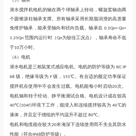
（
）轴承
5
潜水搅拌
机
电机的轴在两个球轴承上转动，螺旋桨轴由两
个圆锥滚柱轴承支撑。所有轴承采用
长期
脂润滑的高质量
免维护轴承，能承受轴向和径向负载。
轴承在
0.5Qn< Qn<
范围内运行时（
为
较
佳工况点），轴承寿命
不低
1.25Qn
Qn
于
万
小时。
10
（
）电机
6
潜水电机是三相鼠笼式感应电机。电机的防护等级为
IEC IP
级，绝缘等级为
级，
℃。有合适的额定功率保证
68
F
155
搅拌
机
在使用中不会发生过载。电机能每小时启动
次。
20
电机轴和转子经动、静平衡测试合格。电机设计成在
较
高
℃
环境下工作，能浸入和连续搅拌
较
高为
℃的
40
(104F)
40
液体，并且定子绕组的平均温升不超过
℃。
80
电机和电缆能在
较大
米淹深下连续使用而不失去其防水
20
性能（符合
防护等级）。
IP68