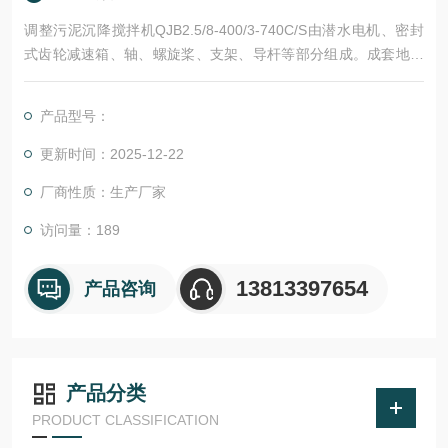
调整污泥沉降搅拌机QJB2.5/8-400/3-740C/S由潜水电机、密封
式齿轮减速箱、轴、螺旋桨、支架、导杆等部分组成。成套地配
备牢固、有效及可靠运行所需的附件、紧固件、备品备件、保护
器、就地控制箱和接线箱以及所需电缆，一套提升装置（可移动
产品型号：
提升支架、提升葫芦、不锈钢提升链和吊钩等）。
更新时间：2025-12-22
厂商性质：生产厂家
访问量：189
13813397654
产品咨询
产品分类
PRODUCT CLASSIFICATION