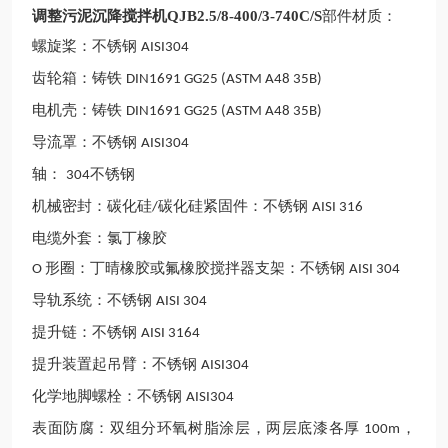
调整
污泥沉降搅拌机QJB2.5/8-400/3-740C/S
部件材质：
螺旋桨：不锈钢
AISI304
齿轮箱：铸铁
DIN1691 GG25 (ASTM A48 35B)
电机壳：铸铁
DIN1691 GG25 (ASTM A48 35B)
导流罩：不锈钢
AISI304
轴：
不锈钢
304
机械密封：碳化硅
碳化硅紧固件：不锈钢
/
AISI 316
电缆外套：氯丁橡胶
形圈：丁
晴
橡胶或氟橡胶搅拌器支架：不锈钢
O
AISI 304
导轨系统：不锈钢
AISI 304
提升链：不锈钢
AISI 3164
提升装置起吊臂：不锈钢
AISI304
化学地脚螺栓：不锈钢
AISI304
表面防腐：双组分环氧树脂涂层，两层底漆各厚
，
100m