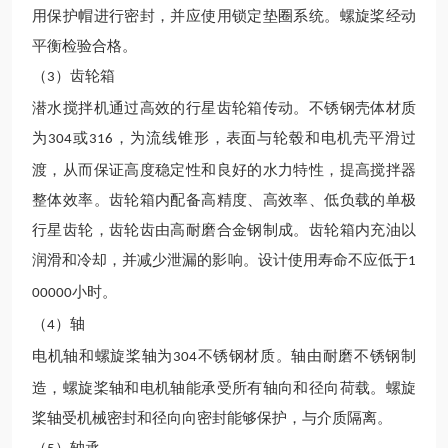
用保护帽进行密封，并应使用锁定垫圈系统。螺旋桨经动
平衡检验合格。
（
）齿轮箱
3
潜水
搅拌
机
通过高效的行星齿轮箱传动。
不锈钢
壳体
材质
为
或
，为流线锥形，表面与轮毂和电机壳平滑过
304
316
渡，从而保证高度稳定性和良好的水力特性，提高搅拌器
整体效率。齿轮箱内配备高精度、高效率、低负载的单极
行星齿轮，齿轮齿由高耐磨合金钢制成。齿轮箱内充油以
润滑和冷却，并减少泄漏的影响。设计使用寿命不应低
于
1
小时。
00000
（
）轴
4
电机轴和螺旋桨轴
为
不锈钢材质
。轴由耐磨不锈钢制
304
造，螺旋桨轴和电机轴能承受所有轴向和径向荷载。螺旋
桨轴受机械密封和径向向密封
能够
保护，与介质隔离。