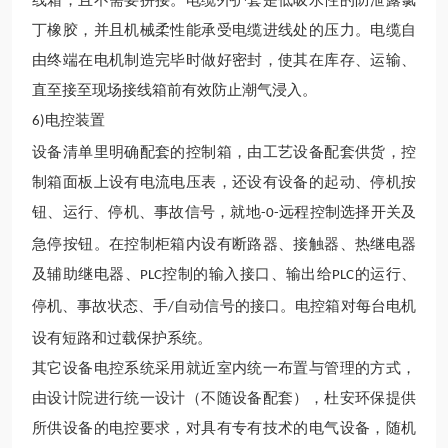
线箱，且不需要拼接。电缆外护套是低吸水性的防泄露氯
丁橡胶，并且机械柔性能承受电缆进线处的压力。电缆自
由终端在电机制造完毕时做好密封，使其在库存、运输、
直至接至现场接线箱前有效防止潮气浸入。
电控装置
6)
设备清单里明确配套的控制箱，由工艺设备配套供货，控
制箱面板上设有电流电压表，还设有设备的起动、停机按
钮、运行、停机、事故信号，就地
远程控制选择开关及
-0-
急停按钮。在控制柜箱内设有断路器、接触器、热继电器
及辅助继电器、
控制的输入接口、输出给
的运行、
PLC
PLC
停机、事故状态、手
自动信号的接口。电控箱对每台电机
/
设有短路和过载保护系统。
其它设备电控系统采用就近室内统一布置与管理的方式，
由设计院进行统一设计（不随设备配套），
杜安环保
提供
所供设备的电控要求，对具有专有技术的电气设备，随机