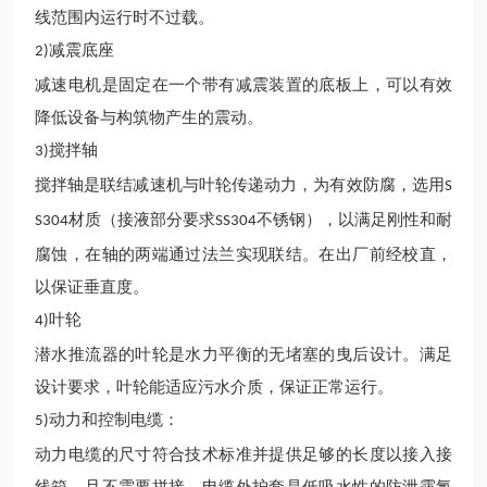
线范围内运行时不过载。
减震底座
2)
减速电机是固定在一个带有减震装置的底板上，可以有效
降低设备与构筑物产生的震动。
搅拌轴
3)
搅拌轴是联结减速机与叶轮传递动力，为有效防腐，选用
S
材质（接液部分要求
不锈钢），以满足刚性和耐
S304
SS304
腐蚀，在轴的两端通过法兰实现联结。在出厂前经校直，
以保证垂直度。
叶轮
4)
潜水推流
器的叶轮是水力平衡的无堵塞的曳后设计。满足
设计要求，叶轮能适应污水介质，保证正常运行。
动力和控制电缆：
5)
动力电缆的尺寸符合
技术
标准并提供足够的长度以接入接