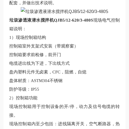
配套，并做
出技术
说明
。
垃圾渗透液潜水搅拌机QJB5/12-620/3-480S
现场
电气控制
箱说明：
1
）现场
控制箱结构
控制箱室外支架式安装（带观察窗）
控制箱要求前检修，前开门
电缆进出线为下进，下出线方式
盘内塑料元件无卤素，
CFC
，阻燃，自熄
盘体材质：
ASTM304
不锈钢
防护等级：
IP55
2
）
控制箱功能
现场
控制箱用于控制
设备
的开
/
停，动力及信号电缆的转
接。
现场
控制箱内至少包括：进线隔离开关，空气断路器，热