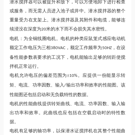
潜水
搅拌器可以被提升和放下，可以方便地卸下进行检查
或服务，而无需人员进入池子或井中。
潜水
搅拌器的整个
重量受力在支架上。
潜水
搅拌器及其附件和电缆，能够连
续浸没在深度为
米的水下而不会损失其水密性。
20
电机
：为全铜线圈电机。
电机的种类应鼠笼式感应电动机
额定工作电压为三相
，额定工作频率为
，在设
380VAC
50HZ
备性能参数表要求的工况下，电机能输出足够的转距使搅
拌机正常运行。
电机允许电压的偏差范围为
±
。应提供一份能显示转
10%
矩、电流、功率因数、输入
输出功率和效率的性能图。该
/
性能图还包括启动和无负载特性的数据。
电机的性能曲线提供转矩曲线、电流、功率因数、输入输
出功率和效率。此曲线也应包括在空载启动时的特性数
据。
电机有足够的轴功率，以保
潜水
证搅拌机在其整个性能曲