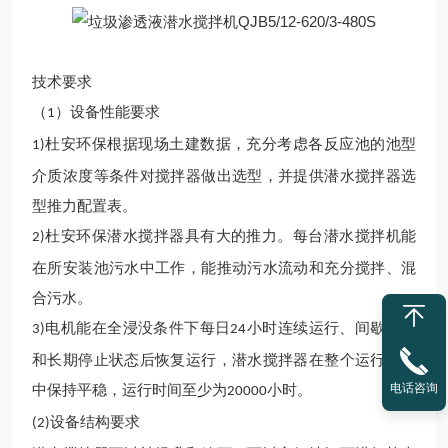
技术要求
（
）
设备性能要求
1
杜安环保
根据
现场土建
数据，
充分
考虑
各反应池的池型
1)
介质浓度等条件对搅拌器做出选型
，
并提供
潜水
搅拌器选
型推力配置表。
杜安环保潜水
搅拌器具有大的推力。每台潜水搅拌
机
能
2)
在所安装
池
污水中工作
，
能推动污水流动和充分搅拌、混
合污水。
电机
能在
全浸没条件下每日
小时连续运行、间歇运行
3)
24
和长期停止状态后恢复运行
，
潜水
搅拌器在整个运行过程
电话咨询
中保持平稳
，
运行时间至少为
小时。
20000
设备结构要求
(2)