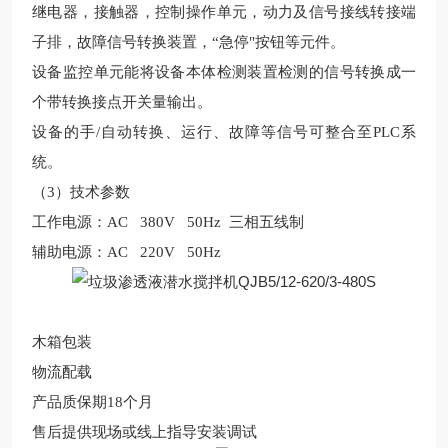
继电器，接触器，控制操作单元，动力及信号接线转接端
子排，故障信号转换装置，
“急停"按钮等元件。
设备
监控单元能将
设备
本体检测装置检测的信号转换成一
个带转换接点开关量输出。
设备
的手
/
自动转换、运行、故障等信号可整合至
PLC
系
统。
（
3
）技术参数
工作电源：
AC 380V 50Hz
三相五线制
辅助电源：
AC 220V 50Hz
木箱包装
物流配载
产品质保期
18
个月
售后提供现场或线上指导安装调试