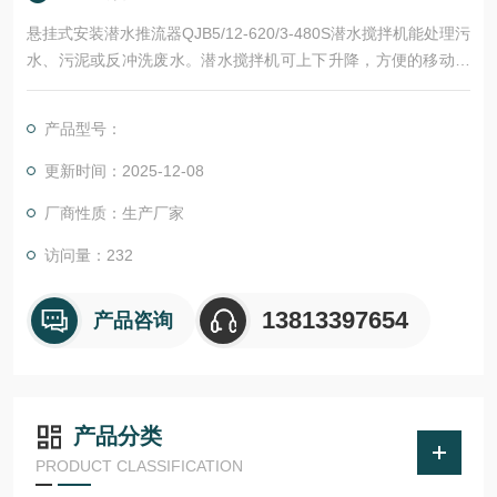
悬挂式安装潜水推流器QJB5/12-620/3-480S潜水搅拌机能处理污
水、污泥或反冲洗废水。潜水搅拌机可上下升降，方便的移动，
检查或维修无需人员进入湿井。滑行杆支架作为搅拌器整体部件
之一。潜水搅拌机全部的重量受力在一个支架上，导杆支架可承
产品型号：
受潜水搅拌机形成的推力。附件和电缆在10米水深无，可连续潜
水工作。
更新时间：2025-12-08
厂商性质：生产厂家
访问量：232
13813397654
产品咨询
产品分类
PRODUCT CLASSIFICATION