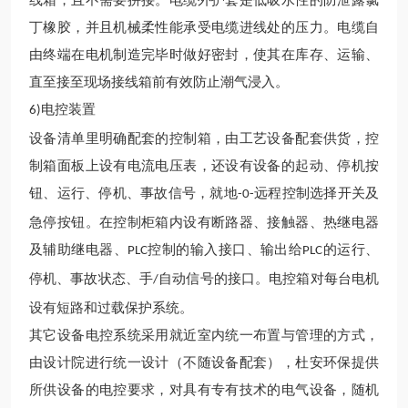
线箱，且不需要拼接。电缆外护套是低吸水性的防泄露氯
丁橡胶，并且机械柔性能承受电缆进线处的压力。电缆自
由终端在电机制造完毕时做好密封，使其在库存、运输、
直至接至现场接线箱前有效防止潮气浸入。
电控装置
6)
设备清单里明确配套的控制箱，由工艺设备配套供货，控
制箱面板上设有电流电压表，还设有设备的起动、停机按
钮、运行、停机、事故信号，就地
远程控制选择开关及
-0-
急停按钮。在控制柜箱内设有断路器、接触器、热继电器
及辅助继电器、
控制的输入接口、输出给
的运行、
PLC
PLC
停机、事故状态、手
自动信号的接口。电控箱对每台电机
/
设有短路和过载保护系统。
其它设备电控系统采用就近室内统一布置与管理的方式，
由设计院进行统一设计（不随设备配套），
杜安环保
提供
所供设备的电控要求，对具有专有技术的电气设备，随机