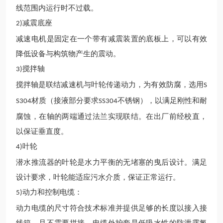
线范围内运行时不过载。
减震底座
2)
减速电机是固定在一个带有减震装置的底板上，可以有效
降低设备与构筑物产生的震动。
搅拌轴
3)
搅拌轴是联结减速机与叶轮传递动力，为有效防腐，选用
S
材质（接液部分要求
不锈钢），以满足刚性和耐
S304
SS304
腐蚀，在轴的两端通过法兰实现联结。在出厂前经校直，
以保证垂直度。
叶轮
4)
潜水推流
器的叶轮是水力平衡的无堵塞的曳后设计。满足
设计要求，叶轮能适应污水介质，保证正常运行。
动力和控制电缆：
5)
动力电缆的尺寸符合
技术
标准并提供足够的长度以接入接