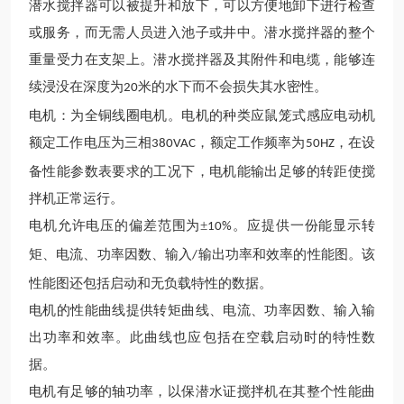
潜水
搅拌器可以被提升和放下，可以方便地卸下进行检查
或服务，而无需人员进入池子或井中。
潜水
搅拌器的整个
重量受力在支架上。
潜水
搅拌器及其附件和电缆，能够连
续浸没在深度为
米的水下而不会损失其水密性。
20
电机
：为全铜线圈电机。
电机的种类应鼠笼式感应电动机
额定工作电压为三相
，额定工作频率为
，在设
380VAC
50HZ
备性能参数表要求的工况下，电机能输出足够的转距使搅
拌机正常运行。
电机允许电压的偏差范围为
±
。应提供一份能显示转
10%
矩、电流、功率因数、输入
输出功率和效率的性能图。该
/
性能图还包括启动和无负载特性的数据。
电机的性能曲线提供转矩曲线、电流、功率因数、输入输
出功率和效率。此曲线也应包括在空载启动时的特性数
据。
电机有足够的轴功率，以保
潜水
证搅拌机在其整个性能曲