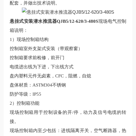
配套，并做
出技术
说明
。
悬挂式安装潜水推流器QJB5/12-620/3-480S
现场
电气控制
箱说明：
1
）现场
控制箱结构
控制箱室外支架式安装（带观察窗）
控制箱要求前检修，前开门
电缆进出线为下进，下出线方式
盘内塑料元件无卤素，
CFC
，阻燃，自熄
盘体材质：
ASTM304
不锈钢
防护等级：
IP55
2
）
控制箱功能
现场
控制箱用于控制
设备
的开
/
停，动力及信号电缆的转
接。
现场
控制箱内至少包括：进线隔离开关，空气断路器，热