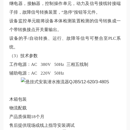
继电器，接触器，控制操作单元，动力及信号接线转接端
子排，故障信号转换装置，
“急停"按钮等元件。
设备
监控单元能将
设备
本体检测装置检测的信号转换成一
个带转换接点开关量输出。
设备
的手
/
自动转换、运行、故障等信号可整合至
PLC
系
统。
（
3
）技术参数
工作电源：
AC 380V 50Hz
三相五线制
辅助电源：
AC 220V 50Hz
木箱包装
物流配载
产品质保期
18
个月
售后提供现场或线上指导安装调试