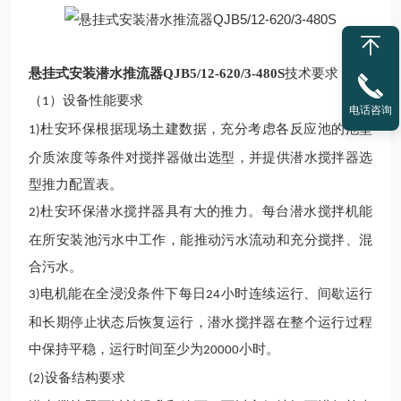
悬挂式安装潜水推流器QJB5/12-620/3-480S
技术要求
（
）
设备性能要求
1
电话咨询
杜安环保
根据
现场土建
数据，
充分
考虑
各反应池的池型
1)
介质浓度等条件对搅拌器做出选型
，
并提供
潜水
搅拌器选
型推力配置表。
杜安环保潜水
搅拌器具有大的推力。每台潜水搅拌
机
能
2)
在所安装
池
污水中工作
，
能推动污水流动和充分搅拌、混
合污水。
电机
能在
全浸没条件下每日
小时连续运行、间歇运行
3)
24
和长期停止状态后恢复运行
，
潜水
搅拌器在整个运行过程
中保持平稳
，
运行时间至少为
小时。
20000
设备结构要求
(2)