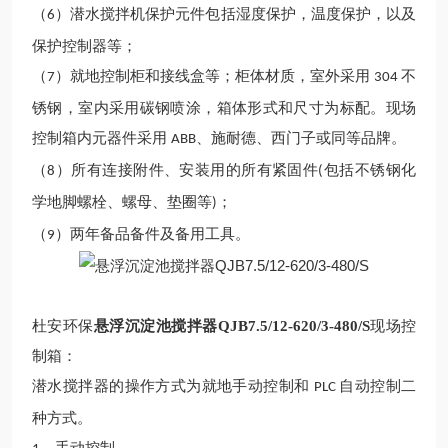
（
）潜水搅拌机保护元件包括湿度保护，温度保护，以及
6
保护控制器等；
（
）就地控制柜和接线盒等；柜体材质，室外采用
不
7
304
锈钢，室内采用碳钢喷涂，箱体形式和尺寸为标配。现场
控制箱内元器件采用
、施耐德、西门子或同等品牌。
ABB
（
）所有连接附件、安装用的所有紧固件
包括不锈钢化
8
(
学地脚螺栓、螺母、垫圈等
；
)
（
）两年备品备件及备用工具。
9
杜安环保
悬浮沉淀池搅拌器QJB7.5/12-620/3-480/S
现场
控
制箱：
潜水搅拌器的操作方式为就地手动控制和
自动控制二
PLC
种方式。