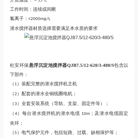
介质温度：～
35℃
工作时间：连续或间断
氯离子：
≤
2
000mg/L
潜水搅拌器材质选择需要满足本水质的要求
杜安环保
悬浮沉淀池搅拌器QJB7.5/12-620/3-480/S
包含以
下部件：
（
）装配完整的潜水搅拌机主机
1
（
）配套的潜水全铜线圈电机；
2
（
）全套安装系统（导轨、支架、固定件等）；
3
（
）每台潜水搅拌机的潜水电缆
；及潜水电缆固定
4
10m
夹环；
（
）电气保护元件，包括短路、过载、缺相保护等；
5