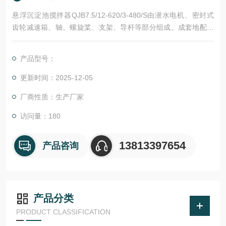
悬浮沉淀池搅拌器QJB7.5/12-620/3-480/S由潜水电机、密封式
齿轮减速箱、轴、螺旋桨、支架、导杆等部分组成。成套地配备
牢固、有效及可靠运行所需的附件、紧固件、备品备件、保护
器、就地控制箱和接线箱以及所需电缆，一套提升装置（可移动
产品型号：
提升支架、提升葫芦、不锈钢提升链和吊钩等）。
更新时间：2025-12-05
厂商性质：生产厂家
访问量：180
13813397654
产品咨询
产品分类
PRODUCT CLASSIFICATION