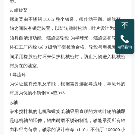
型。
e.
螺旋桨
螺旋桨由不锈钢
316Ti
整个铸造，须作动平衡。螺旋桨与
轴之间装有锁定装置，以防转动时松动，叶片设计为
片式
3
须具自清洁功能。螺旋桨轮毂 为半球形，螺旋桨和轮毂整
体在工厂内经
级动平衡检验合格。轮毂与电机壳体之
电话咨询
G6.3
间采用橡胶密封环来保护机械密封，防止污物进入机械密
封所在的油室。
f.
导流环
为保证搅拌效果及节能，根据需要选配导流环，导流环的
材质为优质不锈钢
或
304
316
g.
轴
潜水
搅拌机的电机和螺旋桨轴采用直联的方式叶轮的轴即
是电机轴的延伸，轴由耐磨不锈钢制造，轴能承受所有轴
向和径向荷载
，
轴承的设计寿命（
）不
低
于
小
L10
100000