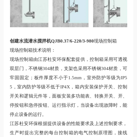
创建水流潜水搅拌机QJB0.37/6-220/3-980
现场控制箱
现场控制箱技术说明：
现场控制箱由江苏杜安环保
配套提供，控制箱采用可透视
双层门，不锈钢
304
材质，支架也采用不锈钢
304
材质，可
牢固固定；板件厚度不小于
1.5mm
，室外防护等级为
IP5
5
，室内防护等级不低于
IP4X
，箱内安装保护开关、控制
开关和逻辑元件等，面板安装多功能表、转换开关、开、
停按钮和急停按钮、运行指示灯，当设备出现故障时，能
停止设备的运行。
江苏杜安环保根据提供设备的性能要求及上述控制要求，
生产时提出完整的每台控制箱的电气控制原理图，接线