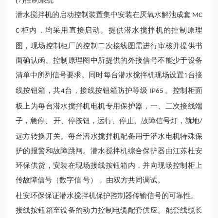
(7)
控制系统
潜水
搅拌机
的启动控制装置集中安装在厌氧水解池成套
MC
柜内，均采用直接启动。
提供
潜水
搅拌机
的控制原理
C
图，
现场控制
柜厂的控制二次接线图需进行审核并提供书
面确认函。控制原理图中所提供的外接信号不能少于
设备
清单
中
所列信号要求。同时每台潜水
搅拌机
现场设置
台接
1
线按钮箱，共
台，接线按钮箱防护等级
。
控制
柜面
4
IP65
板上为每
台潜水搅拌机
电机专用保护器，一、二次接线端
子，急停、
开、停按钮，运行、停止、故障信号灯，就地
/
远方转换开关。每台
潜水搅拌机
配备用于潜水电机特殊保
护的报警和故障跳闸。潜水
搅拌机
综合保护器由
江苏杜安
环保
供货，安装在现场接线按钮箱内，并向
现场控制
柜上
传故障信号（数字信
号），
由
双方共同调试。
杜安环保
保证潜水
搅拌机
保护控制器传输信号的可靠性。
接线按钮箱至设备的动力控制电缆配套供应。配套线缆长