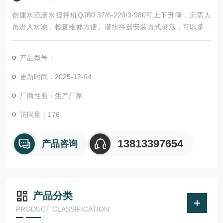
创建水流潜水搅拌机QJB0.37/6-220/3-980可上下升降，无需人
员进入水池，检查维修方便。潜水拌器安装方式灵活，可以多个
方向转动，避免出现搅拌死角。叶片应为高效自清洁型，无振动
运行。
产品型号：
更新时间：2025-12-04
厂商性质：生产厂家
访问量：176
13813397654
产品咨询
产品分类
PRODUCT CLASSIFICATION