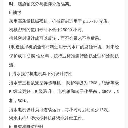
时。螺旋轴
充分
与搅拌介质隔离。
h.
轴封
采用高质量机械密封，机械密封适用于
pH5~10
介质。
机械密封的使用寿命不低于
25000
小时。
机械密封设计成可以反转，而不会带来不良后果。
制造搅拌
机
的全部材料适用于污水厂的腐蚀环境，对未经
i.
保护或非防腐
性材料，按行业标准进行除锈处理和涂防锈
漆。
潜
水搅拌
机
电机具下列设计特性
j.
潜水型三相鼠笼型异步电机，
防护等级为
IP68
，绝缘等级
级或更好，
级温升， 电机轴和转子作平衡，
，
F
B
380V
3
相，
。
50Hz
潜水电机设计为可连续运行，每小时可启动至少
15
次。
潜水电机与
潜水
搅拌
机能潜水连续工作。
电缆和电缆密封
k.
.