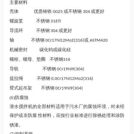
主要材料
壳体
优质铸铁
或不锈钢
或更好
GG25
304
螺旋桨
不锈钢
316Ti
导流环
不锈钢
或更好
304
轴
不锈钢
或
0Cr17Ni12Mo2(316)
ASTM420
机械密封
碳化钨或碳化硅
螺栓、螺母、垫圈
不锈钢
316
导轨
不锈钢
0Cr19Ni9(304)
提拉绳
不锈钢
0.0Cr17Ni12Mo2(316)
臂式起吊架
不锈钢
0Cr19Ni9(304)
(6)
防腐蚀
潜水
搅拌
机
的全部材料适用于污水厂的腐蚀环境，对未经
保护或非防腐
性材料，应按行业标准进行除锈处理和涂防
锈漆。