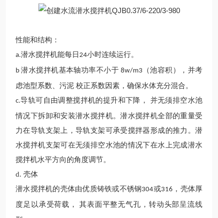
性能和结构：
潜水搅拌机
能每日
小时连续运行。
a.
24
潜水
搅拌机基本轴功率不小于
（池容积），并考
b
8w/m3
虑池型系数、污泥 校正系数因素，确保水体
充分
混合。
导轨可自由调整搅拌机的提升和下降， 并无须排空水池
c.
情况下拆卸和安装
潜水
搅拌
机
。
潜水
搅拌
机
全部的重量受
力在
导轨
支架上
，导轨
支架可承受搅拌器形成的推力。
潜
水
搅拌
机
支架可在无须排空水池的情况下在水上完成
潜水
搅拌
机
水平方向的角度调节。
d.
壳体
潜水
搅拌机的壳体由优质铸铁或不锈钢
或
，壳体厚
304
316
度足以承受荷载，
其表面平整无气孔，转动头部呈流线