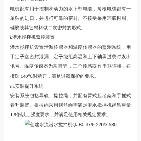
电机配有用于控制和动力的水下型电缆，每根电缆都有一
单独的进口，并进行可靠的密封。不接受采用环氧树脂、
硅胶或其它材料做二次密封的形式。
潜水
搅拌机监控装置
i.
潜水
搅拌机设置泄漏传感器和温度传感器的监测系统，用
于定子室密封泄漏、定子绕组高温和上下轴承过载时发出
讯号
。
温度传感器为常闭型
，三个传感器
作串联连接，在
摄氏
时断开，满足过载保护的要求。
140℃
m.
安装提升系统
安装系统包括导轨、提拉绳，并配有臂式起吊架和手摇式
卷升装置。提拉绳采用钢丝绳需满足
潜水
搅拌
机
起吊重量
倍以上强度要求，并满足
使用
相关规定要求。
1.5