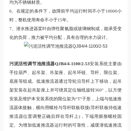
均为不锈钢材质。
6、在规定的条件下，故障前平均运行时间不小于10000小
时，整机使用寿命不小于15年。
7、潜水推进器桨叶由弹性聚氨脂或
玻璃钢
制成，能承受变
化的负荷，推力被平均分配，具
有合理的
水力设计。
污泥活性调节池推流器QJB4/4-1100/2-53
安装系统主要由
手拉葫芦、起吊架、吊架座、起吊环链、导杆、限位架、
底座等组成。低速推流器通过导轮沿导杆上下移动，起吊
架安装在起吊架座上并可绕其定位轴线旋转
360°，以方便
安装及维护本安装系统的限位架为“T"子形，上端与低速推
流器体接触，横向用螺栓与导杆联板联接(导杆联板待低速
推流器位置调整正确后焊在导杆上)，下端用膨胀螺栓固
定。为增加低速推流器运行时的可靠性，减缓潜低速推流