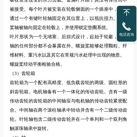
吸收发生改变的水力负载。金属叶片由于其没有弹性而不
被接受。每个叶片被安装在轮毂侧面的一个插座中，并将
通过一个有键叶轮轴固定在其位置上，以抵抗扭力。螺旋
桨轴被轴向固定在轮毂上，并使用锁定垫圈系统。
电话咨询
叶片形状为一个无堵塞、后掠式设计，起始于轮觳，所以
轴的任何部分都不会暴露在外。螺旋桨能够处理颗粒、纤
维材料、重污水以及其它在常规污水处理中出现的物质。
螺旋桨经动平衡检验合格。
（3）齿轮箱
齿轮箱为一个配有高精度、低负载齿轮的两级、圆柱形的
斜齿轮箱。电机轴备有一个一体化的传动齿轮。含有一级
传动齿轮的齿轮箱的中间轴应与电机轴的传动齿轮紧密配
合。中间轴在两个滚柱轴承中转动并含有一个二级传动齿
轮。叶轮轴包含二级传动齿轮并在一个单列和一个双列角
触滚珠轴承中旋转。