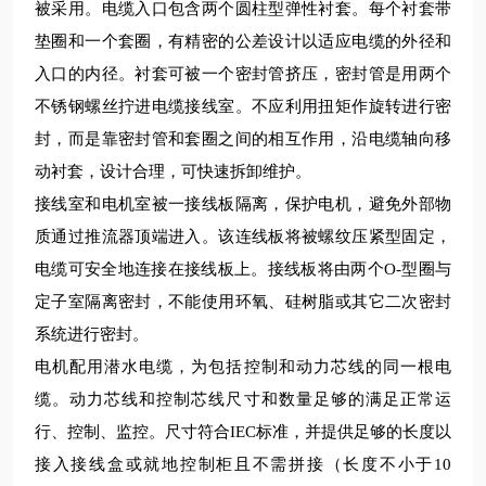
被采用。电缆入口包含两个圆柱型弹性衬套。每个衬套带
垫圈和一个套圈，有精密的公差设计以适应电缆的外径和
入口的内径。衬套可被一个密封管挤压，密封管是用两个
不锈钢螺丝拧进电缆接线室。不应利用扭矩作旋转进行密
封，而是靠密封管和套圈之间的相互作用，沿电缆轴向移
动衬套，设计合理，可快速拆卸维护。
接线室和电机室被一接线板隔离，保护电机，避免外部物
质通过推流器顶端进入。该连线板将被螺纹压紧型固定，
电缆可安全地连接在接线板上。接线板将由两个O-型圈与
定子室隔离密封，不能使用环氧、硅树脂或其它二次密封
系统进行密封。
电机配用潜水电缆，为包括控制和动力芯线的同一根电
缆。动力芯线和控制芯线尺寸和数量足够的满足正常运
行、控制、监控。尺寸符合IEC标准，并提供足够的长度以
接入接线盒或就地控制柜且不需拼接（长度不小
于10