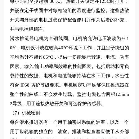
每小时能至少起动 30 次。热敏开关设定在125C时打开，
并嵌在定子线圈中对每相绕组的温度进行监控。这些热敏
开关与外部的电机过载保护配合使用并作为后者的补充，
并与电控柜相连。
潜水推流器电机为全铜线圈
。电机的允许电压波动为+/-1
0%，电机设计成在
较
高40°C环境下工作，并且定子绕组的
平均温升不超过85°C，提供一份能显示转矩、电流、功率
因素、输入/输出功率和效率的性能图表。包括启动和零负
载特性的数据。电机和电缆能够持续在水下工作，水密性
符合 IP68 防护等级要求。电机额定功率足够保证推流器在
整个性能曲线上不会发生过载。监控电缆包含两根1.5mm
2导线，用于连接热敏开关和可选保护传感器。
（7）机械密封
每台潜水推进器有一个用于轴密封系统的油室，以及一个
用于齿轮箱的独立的二油室。排油和检查塞应便于从外部