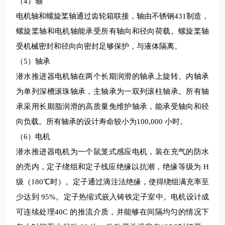
（4）轴
电机轴和螺旋桨轴通过齿轮箱联接，轴由不锈钢431制造，
螺旋桨轴和电机轴能承受所有轴向和径向荷载。螺旋桨轴
受机械密封和径向向密封
足够保护，与液体隔离。
（5）轴承
潜水推进器电机轴在两个长期润滑的轴承上旋转。内轴承
为单列深槽滚珠轴承，主轴承为一双列滚柱轴承。所有轴
承采用长期脂润滑的高质量免维护轴承，能承受轴向和径
向负载。所有轴承的设计寿命较
小为100,000 小时。
（6）电机
潜水推进器电机为一个鼠笼式感应电机，装在充气的防水
的壳内，定子绕组和定子线应绝缘以抗潮，绝缘等级为
H
级（180℃时）
。
定子通过滴注法绝缘，使得绕组满充率至
少达到
95%。定子热缩式嵌入铸铁定子室中。电机设计成
可连续处理40C 的推流介质，并能够在间隔均匀的情况下