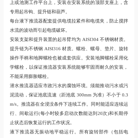
上或池测工作平台上，安装在安装系统的顶部支座上，含
专用起吊钩、提升链和葫芦。
每台液下推流器配套提供电缆拉紧件和电缆夹，防止搅拌
水流的波动而引起电缆破坏。
安装支架和提升装置的起吊臂均为
AISI304 不锈钢材质。
提升链为不锈钢 AISI316 材质。螺栓、螺母、垫片、旋转
操作手柄和地脚螺栓也被成套供应。安装地脚螺栓采用化
学螺栓，以保证推流器安装系统能够牢固而耐久的安装，
不能采用膨胀螺栓。
潜水推流器适应市政污水的腐蚀环境。须能推动污水或污
泥流动，保证池底流速（距池底
300mm 为准）不小于 0.3
m/s。推流器在全浸没条件下连续工作。同时能适应连续运
行、间歇运行(每小时
较
多启动次数能达到20次)和长期停
止状态后恢复运行的工作状况。
液下推流器无振动地平稳运行。所有旋转部件（包括电