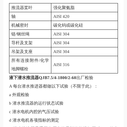
推流器桨叶
强化聚氨脂
轴
AISI 420
机械密封
碳化钨或碳化硅
链
/钢丝绳
AISI 304
导杆及支架
AISI 304
吊架及支座
AISI 304
所有连接附件
/化学
AISI 316
地脚螺栓
液下潜水推流器QJB7.5/4-1800/2-60
出厂检验
A 每台潜水
推进器
都做以下试验（不限于此）：
a 外观检验
b
潜水推流
器的运行状态试验
c 潜水电机内腔的气压试验
d 潜水电机各项指标的测定