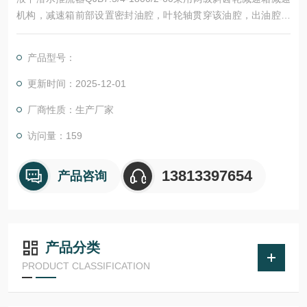
机构，减速箱前部设置密封油腔，叶轮轴贯穿该油腔，出油腔部
位用机械密封进行密封。叶轮和叶轮轴之间采用键连接固定在轴
的端部，并加以密封，叶轮和叶轮轴采用锁定装置以防叶轮和轴
产品型号：
无论是正转还是偶尔发生反转都不会发生松动，电机轴与污水接
触部分（叶轮与机械密封之间）带轴套防护或其他有效防护措
更新时间：2025-12-01
施，防止电化学腐蚀现象发生。减速箱轴承设计寿命不
厂商性质：生产厂家
访问量：159
13813397654
产品咨询
产品分类
PRODUCT CLASSIFICATION