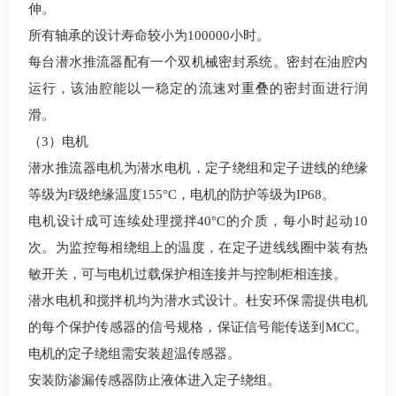
伸。
所有轴承的设计寿命
较
小为
100000小时。
每台
潜水推流
器配有一个双机械密封系统。密封在油腔内
运行，该油腔能以一稳定的流速对重叠的密封面进行润
滑。
（
3）电机
潜水
推流器电机为潜水电机，定子绕组和定子进线的绝缘
等级为
F级绝缘温度155
°
C，电机的防护等级为IP68。
电机设计成可连续处理搅拌
40
°
C的介质，每小时起动10
次。为监控每相绕组上的温度，在定子进线线圈中装有热
敏开关，可与电机过载保护相连接并与控制柜相连接。
潜水电机和搅拌机均
为潜水式设计
。
杜安环保
需提供电机
的每个保护传感器的信号规格，保证信号能传送到
MCC。
电机的定子绕组需安装超温传感器。
安装防渗漏传感器防止液体进入定子绕组。