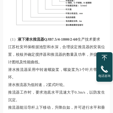
（
1）
液下潜水推流器QJB7.5/4-1800/2-60
生产技术要求
江苏杜安环保根据
池型和水深，合理设定推流器的安装位
置，校核并确定搅拌器和推流器的数量及功率，并提供设
计图纸及性能曲线。
潜水
推流
器采用中转速螺旋桨，螺旋桨为
3个叶片带导流
电话咨询
环。
潜水推流器为低转速，
2桨式叶轮。
推流器工作时，要求池底水平流速大于
0.3m/s，以防发生
沉淀。
推流器能沿导杆上下移动，升降自如，并可进行水平和垂