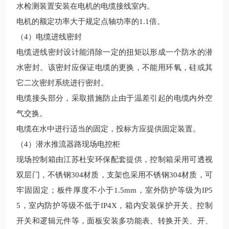
水检测装置安装在电机的电缆接线室内。
电机的额定功率大于规定点轴功率的
1.1倍。
（
4）电缆进线密封
电缆进线密封设计能消除一定的扭矩以形成一个防水的潜
水密封。该密封应保证电缆的更换，不能用环氧，硅或其
它二次密封系统进行密封。
电缆接头部分，采取措施防止由于温差引起的电缆内外空
气交换。
电缆在水中进行适当的固定，投标方应提供固定装置。
（
4）
潜水推流器路现场
电控柜
现场控制箱由
江苏杜安环保
配套提供，控制箱采用可透视
双层门，不锈钢
304材质，支架也采用不锈钢304材质，可
牢固固定；板件厚度不小于1.5mm，室外防护等级为IP5
5，室内防护等级不低于IP4X，箱内安装保护开关、控制
开关和逻辑元件等，面板安装多功能表、转换开关、开、