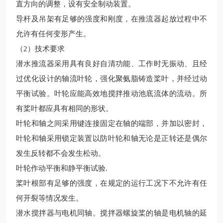
直方向的调整，设有安全制动装置。
导杆及吊架有足够的强度和刚度，在推流器起放过程中不
允许有任何变形产生。
（
2）技术要求
潜水推流器采用具有良好自清功能、工作时无振动、且经
过优化设计的轴流叶轮，强化聚氨脂铸造桨叶，并经过动
平衡试验。叶轮应能高效地搅拌推动池底流体的流动。所
有桨叶都应具有相同的形状。
叶轮和轴之间采用键连接固定在轴的端部，并加以密封，
叶轮和轴采用锁定装置以防叶轮和轴无论是正转还是偶尔
发生反转都不会发生松动。
叶轮作动平衡和静平衡试验
.
桨叶根部有足够的强度，在规定的运行工况下不允许有任
何开裂等情况发生。
潜水搅拌器与电机同轴。搅拌器螺旋桨的轴是电机轴的延