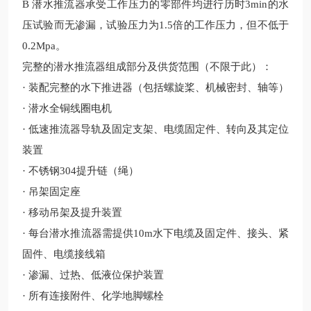
B
潜水推流器
承受工作压力的零部件均进行历时
3min的水
压试验而无渗漏，试验压力为1.5倍的工作压力，但不低于
0.2Mpa。
完整的潜水推流器组成部分及供货范围（不限于此）：
· 装配完整的水下推进器（包括螺旋桨、机械密封、轴等）
· 潜水全铜线圈电机
· 低速推流器导轨及固定支架、电缆固定件、转向及其定位
装置
· 不锈钢
304
提升链（绳）
· 吊架固定座
· 移动吊架及提升装置
· 每台潜水推流器需提供10m水下电缆及固定件、接头、紧
固件、电缆接线箱
· 渗漏、过热、低液位保护装置
· 所有连接附件、化学地脚螺栓