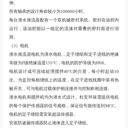
伸。
所有轴承的设计寿命
较
小为
100000小时。
每台
潜水推流
器配有一个双机械密封系统。密封在油腔内
运行，该油腔能以一稳定的流速对重叠的密封面进行润
滑。
（
3）电机
潜水
推流器电机为潜水电机，定子绕组和定子进线的绝缘
等级为
F级绝缘温度155
°
C，电机的防护等级为IP68。
电机设计成可连续处理搅拌
40
°
C的介质，每小时起动10
次。为监控每相绕组上的温度，在定子进线线圈中装有热
敏开关，可与电机过载保护相连接并与控制柜相连接。
潜水电机和搅拌机均
为潜水式设计
。
杜安环保
需提供电机
的每个保护传感器的信号规格，保证信号能传送到
MCC。
电机的定子绕组需安装超温传感器。
安装防渗漏传感器防止液体进入定子绕组。