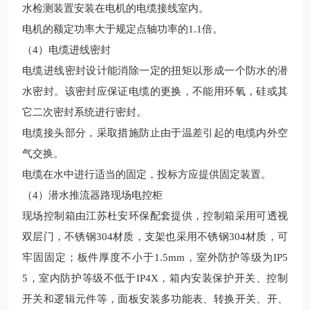
水检测装置安装在电机的电缆接线室内。
电机的额定功率大于规定点轴功率的
1.1倍。
（
4）电缆进线密封
电缆进线密封设计能消除一定的扭矩以形成一个防水的潜
水密封。该密封应保证电缆的更换，不能用环氧，硅或其
它二次密封系统进行密封。
电缆接头部分，采取措施防止由于温差引起的电缆内外空
气交换。
电缆在水中进行适当的固定，投标方应提供固定装置。
（
4）
潜水推流器路现场
电控柜
现场控制箱由
江苏杜安环保
配套提供，控制箱采用可透视
双层门，不锈钢
304材质，支架也采用不锈钢304材质，可
牢固固定；板件厚度不小于1.5mm，室外防护等级为IP5
5，室内防护等级不低于IP4X，箱内安装保护开关、控制
开关和逻辑元件等，面板安装多功能表、转换开关、开、