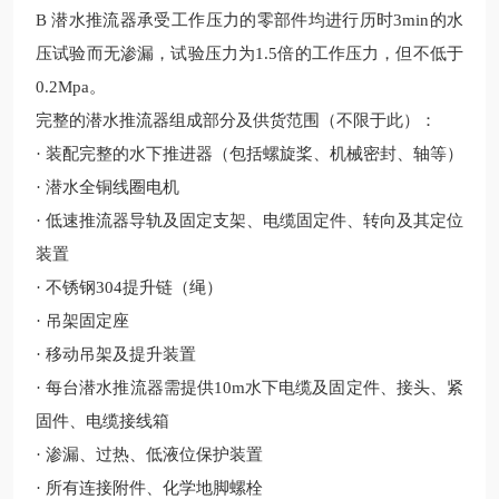
B
潜水推流器
承受工作压力的零部件均进行历时
3min的水
压试验而无渗漏，试验压力为1.5倍的工作压力，但不低于
0.2Mpa。
完整的潜水推流器组成部分及供货范围（不限于此）：
· 装配完整的水下推进器（包括螺旋桨、机械密封、轴等）
· 潜水全铜线圈电机
· 低速推流器导轨及固定支架、电缆固定件、转向及其定位
装置
· 不锈钢
304
提升链（绳）
· 吊架固定座
· 移动吊架及提升装置
· 每台潜水推流器需提供10m水下电缆及固定件、接头、紧
固件、电缆接线箱
· 渗漏、过热、低液位保护装置
· 所有连接附件、化学地脚螺栓