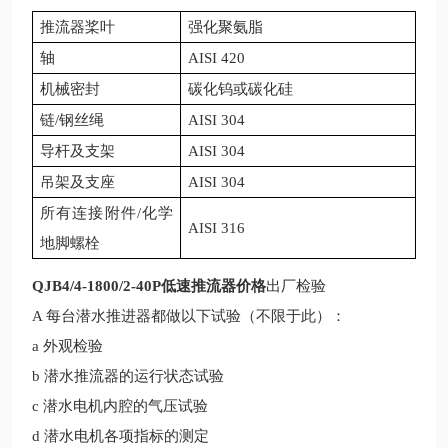
推流器桨叶
强化聚氨脂
轴
AISI 420
机械密封
碳化钨或碳化硅
链
/钢丝绳
AISI 304
导杆及支架
AISI 304
吊架及支座
AISI 304
所有连接附件
/化学
AISI 316
地脚螺栓
QJB4/4-1800/2-40P低速推流器价格
出厂检验
A 每台潜水
推进器
都做以下试验（不限于此）：
a 外观检验
b
潜水推流
器的运行状态试验
c 潜水电机内腔的气压试验
d 潜水电机各项指标的测定