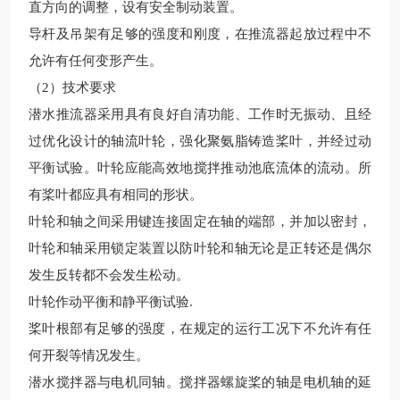
直方向的调整，设有安全制动装置。
导杆及吊架有足够的强度和刚度，在推流器起放过程中不
允许有任何变形产生。
（
2）技术要求
潜水推流器采用具有良好自清功能、工作时无振动、且经
过优化设计的轴流叶轮，强化聚氨脂铸造桨叶，并经过动
平衡试验。叶轮应能高效地搅拌推动池底流体的流动。所
有桨叶都应具有相同的形状。
叶轮和轴之间采用键连接固定在轴的端部，并加以密封，
叶轮和轴采用锁定装置以防叶轮和轴无论是正转还是偶尔
发生反转都不会发生松动。
叶轮作动平衡和静平衡试验
.
桨叶根部有足够的强度，在规定的运行工况下不允许有任
何开裂等情况发生。
潜水搅拌器与电机同轴。搅拌器螺旋桨的轴是电机轴的延