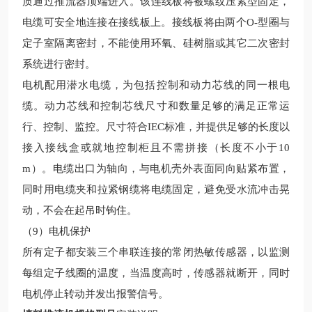
质通过推流器顶端进入。该连线板将被螺纹压紧型固定，
电缆可安全地连接在接线板上。接线板将由两个O-型圈与
定子室隔离密封，不能使用环氧、硅树脂或其它二次密封
系统进行密封。
电机配用潜水电缆，为包括控制和动力芯线的同一根电
缆。动力芯线和控制芯线尺寸和数量足够的满足正常运
行、控制、监控。尺寸符合IEC标准，并提供足够的长度以
接入接线盒或就地控制柜且不需拼接（长度不小
于10
m）。电缆出口为轴向，与电机壳外表面同向贴紧布置，
同时用电缆夹和拉紧钢缆将电缆固定，避免受水流冲击晃
动，不会在起吊时钩住。
（9）电机保护
所有定子都安装三个串联连接的常闭热敏传感器，以监测
每组定子线圈的温度，当温度高时，传感器就断开，同时
电机停止转动并发出报警信号。