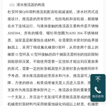
（1）
潜水推流器的构造
杜安环保QJB
填料推流机
配齿轮箱减速机
，潜水封闭式连
接设计。推流器的所有部件，包括电机和齿轮箱，都能够
在水下连续运行。与液体接触的推流器主要构件是不锈钢
AISI304。所有的螺母、螺钉和垫圈为AISI 304 不锈钢材
质。油室盖是耐腐蚀合成材料。在需要防水密封的临界接
触面上，采用
丁晴
或氟化橡胶O形环，从而使两个面上的
橡胶 O 型环及 O 型环接触的四个侧面无需特别的扭距限制
就能获得压紧。不能使用需要一定扭矩才能达到压紧效果
的形式，需要一定的矩形截面垫片及密封复合物将同样不
予考虑。
潜水
推流器能处理原水和污水。推流器可上下升
降，方便的移动，检查或维修无需人员进入湿井。滑行杆
支架作为推流器整体部件之一。推流器全部的重量受力在
电话咨询
一个支架上，并且这个支架须可承受推流器形成的推力。
机械密封面材料均采用耐腐蚀碳化钨或以上材质。机械密