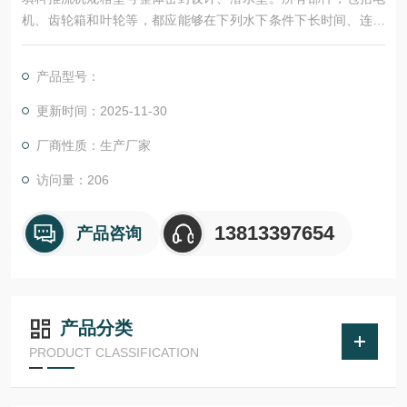
机、齿轮箱和叶轮等，都应能够在下列水下条件下长时间、连续
运行：介质温度0～40℃、介质pH值在4～10之间、动态粘滞度
在7～23&amp;#215;10-6之间、轴承和密封处升温不得高于3
产品型号：
5℃、介质密度≤1.1&amp;#215;103kg/m3。
更新时间：2025-11-30
厂商性质：生产厂家
访问量：206
13813397654
产品咨询
产品分类
PRODUCT CLASSIFICATION