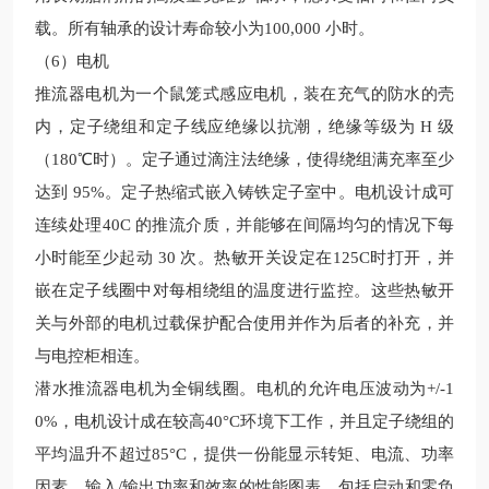
载。所有轴承的设计寿命较
小为100,000 小时。
（6）电机
推流器电机为一个鼠笼式感应电机，装在充气的防水的壳
内，定子绕组和定子线应绝缘以抗潮，绝缘等级为
H 级
（180℃时）
。
定子通过滴注法绝缘，使得绕组满充率至少
达到
95%。定子热缩式嵌入铸铁定子室中。电机设计成可
连续处理40C 的推流介质，并能够在间隔均匀的情况下每
小时能至少起动 30 次。热敏开关设定在125C时打开，并
嵌在定子线圈中对每相绕组的温度进行监控。这些热敏开
关与外部的电机过载保护配合使用并作为后者的补充，并
与电控柜相连。
潜水推流器电机为全铜线圈
。电机的允许电压波动为+/-1
0%，电机设计成在
较
高40°C环境下工作，并且定子绕组的
平均温升不超过85°C，提供一份能显示转矩、电流、功率
因素、输入/输出功率和效率的性能图表。包括启动和零负