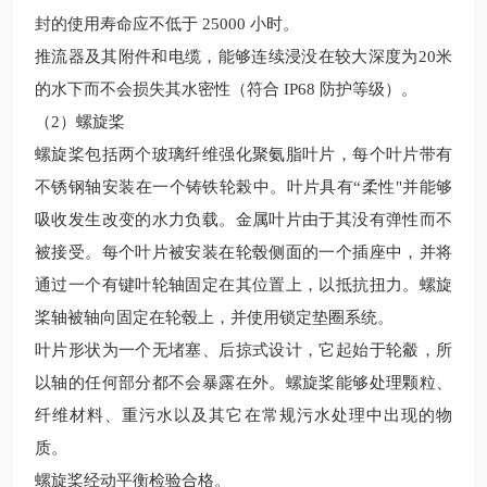
封的使用寿命应不低于
25000 小时。
推流器及其附件和电缆，能够连续浸没在较
大深度为20米
的水下而不会损失其水密性（符合 IP68 防护等级）。
（2）螺旋桨
螺旋桨包括两个玻璃纤维强化聚氨脂叶片，每个叶片带有
不锈钢轴安装在一个铸铁轮榖中。叶片具有“柔性"并能够
吸收发生改变的水力负载。金属叶片由于其没有弹性而不
被接受。每个叶片被安装在轮毂侧面的一个插座中，并将
通过一个有键叶轮轴固定在其位置上，以抵抗扭力。螺旋
桨轴被轴向固定在轮毂上，并使用锁定垫圈系统。
叶片形状为一个无堵塞、后掠式设计，它起始于轮觳，所
以轴的任何部分都不会暴露在外。螺旋桨能够处理颗粒、
纤维材料、重污水以及其它在常规污水处理中出现的物
质。
螺旋桨经动平衡检验合格。