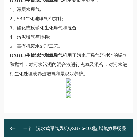
QXB3.0生物滤池增氧曝气机
主要适用范围：
1
、深层水曝气
;
2
，
SBR
生化池曝气和搅拌
;
3
、硝化或反硝化生化曝气和混合
;
4
、污泥曝气与搅拌
;
5
、高有机废水处理工艺。
QXB3.0生物滤池增氧曝气机
用于污水厂曝气沉砂池的曝气
和搅拌，对污水污泥的混合液进行充氧及混合，对污水进
行生化处理或养殖增氧和景观水养护。
沉水式曝气风机QXB7.5-100型 增氧效果明显
上一个：