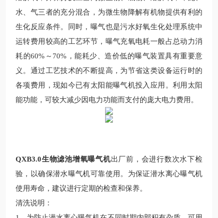
水、气三者的充分混合，为微生物降解有机物提供有利的
生化反应条件。同时，曝气也是污水好氧生化处理系统中
运转费用较
高的工艺环节，曝气充氧电耗一般占总动力消
耗的
60%
～
70%
，能耗少、造价低的曝气装置具有重要意
义。通过工艺技术的不断提高，为节省这类设备运行时的
各项费用，现如今已有太阳能曝气机投入应用。利用太阳
能功能，可
较大减少因电力功能而支付的庞大电力费用。
QXB3.0生物滤池增氧曝气机
出厂前，会进行数次水下检
验，以确保潜水曝气机可靠使用。为保证潜水离心曝气机
使用寿命，建议进行定期的检查和保养。
清洗说明：
1、为防止潜水离心曝气机在不同时期内部积有杂质，可用