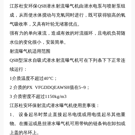
江苏杜安环保
QSB
潜水射流曝气机由潜水电泵与喷射泵组
成，从而使水体搅动与充氧同时进行，既可获得较高的氧
气吸收率，又具有叶轮无堵塞优点。
强有力的单向液流，造成有效的对流循环，且电机负荷随
水位的变化很小，安装简单。
射流曝气机适用范围
QSB
型深水自吸式潜水射流曝气机可在下列条下下正常连
续运行：
1
介质温度不超过
40
°
C
；
2
介质的
PX VFGDDQEAWSH
值在
5~9
；
3
介质密度不超过
1150kg/m3
江苏杜安环保射流式潜水曝气机使用意事项：
1
、
设备起吊时禁止直接起吊电缆或用电缆起吊其他重
物。在搬运或悬挂潜水曝气机可用带钩的链条钩在卸扣或
上盖的吊环上。