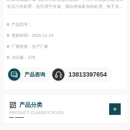
生活污水处理，也可用于河道、湖泊等地表水的处理、地下水除
铁除锰的给水处理;可用于活性污泥法曝气池曝气搅拌、调节池均
质搅拌、污水处理厂的曝气沉砂、好氧池曝气、混凝池搅拌、化
产品型号：
学法的反应池搅拌均合等场。
更新时间：2025-11-24
厂商性质：生产厂家
访问量：278
13813397654
产品咨询
产品分类
PRODUCT CLASSIFICATION