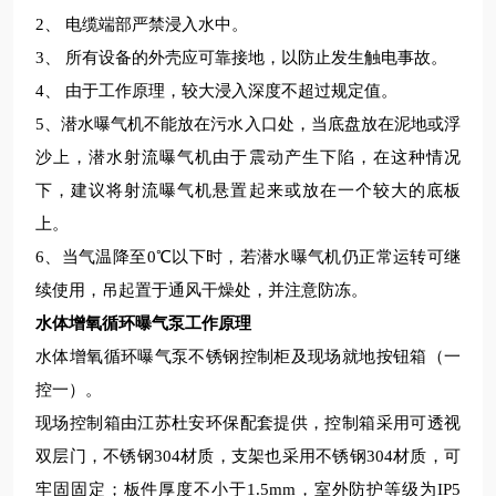
2
、
电缆端部严禁浸入水中。
3
、
所有设备的外壳应可靠接地，以防止发生触电事故。
4
、
由于工作原理，较大浸入深度不超过规定值。
5
、潜水曝气机不能放在污水入口处，当底盘放在泥地或浮
沙上，潜水射流曝气机由于震动产生下陷，在这种情况
下，建议将射流曝气机悬置起来或放在一个较大的底板
上。
6
、当气温降至
0
℃以下时，若潜水曝气机仍正常运转可继
续使用，吊起置于通风干燥处，并注意防冻。
水体增氧循环曝气泵工作原理
水体增氧循环曝气泵
不锈钢
控制柜及现场就地按钮箱（一
控一）。
现场控制箱由
江苏杜安环保
配套提供，控制箱采用可透视
双层门，不锈钢
304
材质，支架也采用不锈钢
304
材质，可
牢固固定；板件厚度不小于
1.5mm
，室外防护等级为
IP5