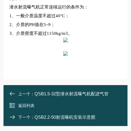
潜水射流曝气机正常连续运行的条件为：
1
、一般介质温度不超过
40
°
C
；
2
、介质的
PH
值在
5~9
；
3
、介质密度不超过
1150kg/m3
。
QSB1.5-32型潜水射流曝气机配进气管
上一个：
返回列表
QSB2.2-50射流曝机安装示意图
下一个：