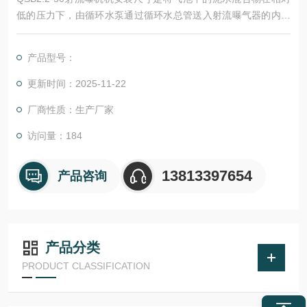
低的压力下，由循环水泵通过循环水总管送入射流曝气器的内喷
嘴中，形成一股高速的液体流，同时空气被送入外喷嘴内。p高速
的液体流将空气切割，雾化成直径极其微小的气泡，形成紊流
产品型号：
的、被切碎的气液混合流。迅速有效地转移到液相和生物相，完
成氧气的快速转移过程。
更新时间：2025-11-22
厂商性质：生产厂家
访问量：184
13813397654
产品咨询
产品分类
PRODUCT CLASSIFICATION