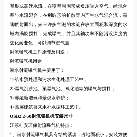
嘴形成高速水流，在喷嘴周围形成负压吸入空气，经混合
室与水流混合，在喇叭形的扩散管内产生水气混合流，高
速喷射而出，夹带许多气泡的水流在较大面积和深度的水
域内涡旋搅拌，完成曝气，并且其轴功率不随潜没深度的
变化而变化，可以调节进气量。
射流曝气机工作原理及用途：
射流曝气机用途
潜水射流曝气机主要用于：
1>
给水预处理和污水生化处理工艺中，
2>
曝气沉沙池、预曝气池、氧化池等的曝气与搅拌；
3>
养殖塘增氧和景观水养护；
4>
高层建筑自来水补水循环工艺中。
QSB2.2-50射流曝机机安装尺寸
江苏杜安环保射流曝气机特点：
1
、潜水射流曝气机具有结构紧凑，占地面积小，安装方便