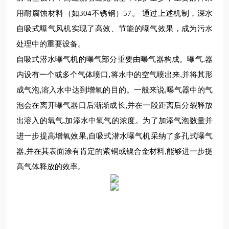
用耐腐蚀材料（如
304
不锈钢）
57
。 通过上述机制，深水
自吸式曝气风机实现了高效、节能的曝气效果，成为污水
处理中的重要设备。
.
自吸式潜水曝气机的曝气部分重要由曝气器构成。曝气
器
,
,
内设有一个或多个气体喷口
将水中的空气喷出来
并将其形
,
,
成气泡
溶入水中达到增氧的目的。一般来说
曝气器中的气
,
泡会在离开曝气器口后渐渐成长
并在一段距离后分裂释放
,
出溶入的氧气
加添水中氧气的浓度。为了加添气泡数量并
,
进一步提高增氧效果
自吸式潜水曝气机采纳了多孔式曝气
,
,
器
并在其表面涂有肯定的紫铜或镍合金材料
能够进一步提
高气体释放的效率。