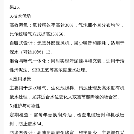
果
25
。
3.
技术优势
高效溶氧：氧转移效率高达
30%
，气泡细小且分布均匀，
比传统曝气方式提高
35%56
。
自吸式设计：无需外部鼓风机，减少噪音和能耗，适用于
深水（可达
10
米）
13
。
混合与曝气一体化：同时实现污泥搅拌和充氧，适用于活
性污泥法、
SBR
工艺等高浓度废水处理。
4.
应用场景
主要用于深水曝气、生化池搅拌、污泥处理及高浓度有机
废水处理，尤其适合水位变化大或需节能降噪的场合
25
。
5.
维护与可靠性
定期检查：需每年更换润滑油，检查电缆密封和机械密
封，防止进水
34
。
防堵塞设计：高速流动避免堵塞，维护量少，主要部件采