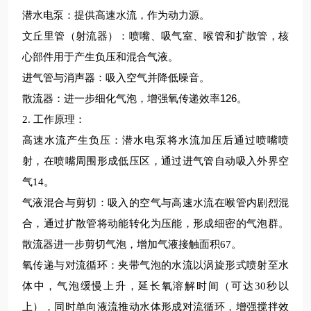
潜水电泵：提供高速水流，作为动力源。
文丘里管（射流器）：喷嘴、吸气室、喉管和扩散管，核
心部件用于产生负压和混合气液。
进气管与消声器：吸入空气并降低噪音。
126
散流器：进一步细化气泡，增强氧传递效率
。
2.
工作原理
：
高速水流产生负压：潜水电泵将水流加压后通过喷嘴喷
射，在喷嘴周围形成低压区，通过进气管自动吸入外界空
气
14
。
气液混合与剪切：吸入的空气与高速水流在喉管内剧烈混
合，通过扩散管将动能转化为压能，形成细密的气泡群。
散流器进一步剪切气泡，增加气液接触面积
67
。
氧传递与对流循环：夹带气泡的水流以涡旋形式喷射至水
体中，气泡缓慢上升，延长氧溶解时间（可达
30
秒以
上），同时单向液流推动水体形成对流循环，增强搅拌效