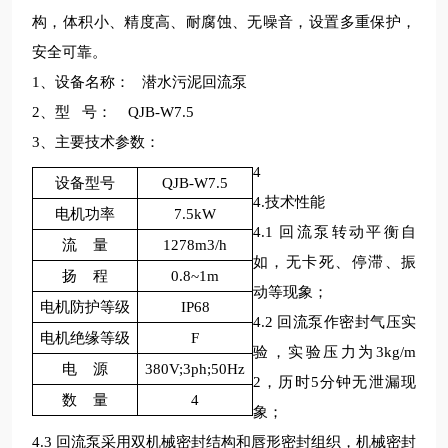
构，体积小、精度高、耐腐蚀、无噪音，设置多重保护，
安全可靠。
1、设备名称： 潜水污泥回流泵
2、型 号： QJB-W7.5
3、主要技术参数：
4
设备型号
QJB-W7.5
4.技术性能
电机功率
7.5kW
4.1 回流泵转动平衡自
流
量
1278m3/h
如，无卡死、停滞、振
扬
程
0.8~1m
动等现象；
电机防护等级
IP68
4.2 回流泵作密封气压实
电机绝缘等级
F
验，实验压力为3kg/m
电
源
380V;3ph;50Hz
2，历时5分钟无泄漏现
数
量
4
象；
4.3 回流泵采用双机械密封结构和唇形密封组织，机械密封