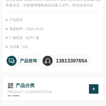
高速水流，在喷嘴周围构成负压吸入空气，经混合室与水流混
合，在喇叭形的分散管内发生水气混合流，高速喷射而出，夹藏
很多 气泡的水流在较大面积和深度的水域内涡旋拌和，完结曝
产品型号：
气，而且其轴功率不随潜没深度的改变而改变，进气量能够调
理。正因为如此，潜水射流曝气机能够在水位改变较大的池中应
更新时间：2025-10-26
用。
厂商性质：生产厂家
访问量：291
13813397654
产品咨询
产品分类
PRODUCT CLASSIFICATION