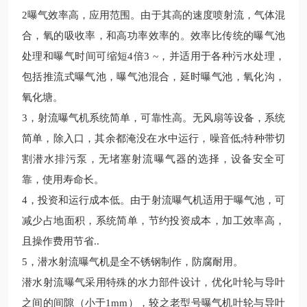
2
曝气效率高，应用范围。由于其高的速度喷射流，气体混
合，氧的吸收率，和高功率效率的。效率比传统的曝气池
处理和曝气时间可缩短
4
倍
3 ~
，并适用于各种污水处理，
包括推流式曝气池，曝气池混合，延时曝气池，氧化沟，
氧化塘。
3
，射流曝气机系统简单，可靠性高。无风扇等设备，系统
简单，除入口，其余都淹没在水中运行，噪音低
;
特种带切
割潜水排污泵，无堵塞射流曝气器的选择，设备安全可
靠，使用寿命长。
4
，投资和运行成本低。由于射流曝气机适用于曝气池，可
减少占地面积，系统简单，节约投资成本，加工效率高，
且操作费用节省
..
5
，潜水射流曝气机是全不锈钢制作，防腐耐用。
潜水射流曝气采用特殊的水力部件设计，优化叶轮与导叶
之间的间隙（小于
1mm
），较之老型号曝气机叶轮与导叶