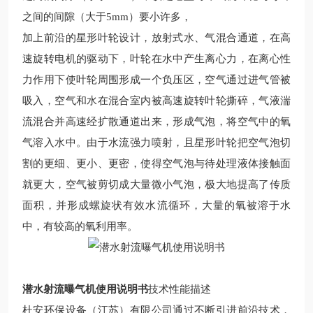
之间的间隙（大于
5mm
）要小许多，
加上前沿的星形叶轮设计，放射式水、气混合通道，在高
速旋转电机的驱动下，叶轮在水中产生离心力，在离心性
力作用下使叶轮周围形成一个负压区，空气通过进气管被
吸入，空气和水在混合室内被高速旋转叶轮撕碎，气液湍
流混合并高速经扩散通道出来，形成气泡，将空气中的氧
气溶入水中。由于水流强力喷射，且星形叶轮把空气泡切
割的更细、更小、更密，使得空气泡与待处理液体接触面
就更大，空气被剪切成大量微小气泡，极大地提高了传质
面积，并形成螺旋状有效水流循环，大量的氧被溶于水
中，有较高的氧利用率。
潜水射流曝气机使用说明书
技术性能描述
杜安环保设备（江苏）有限公司通过不断引进前沿技术，